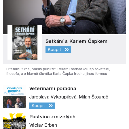
Setkání s Karlem Čapkem
Koupit
Literární fikce, pokus přiblížit literární nadsázkou spisovatele,
filozofa, ale hlavně člověka Karla Čapka trochu jinou formou.
Veterinární poradna
Jaroslava Vykoupilová, Milan Štourač
Koupit
Pastvina zmizelých
Václav Erben