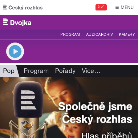
Přejít k hlavnímu obsahu
MENU
ŽIVĚ
PROGRAM
AUDIOARCHIV
KAMERY
Pop
Program
Pořady
Více
…