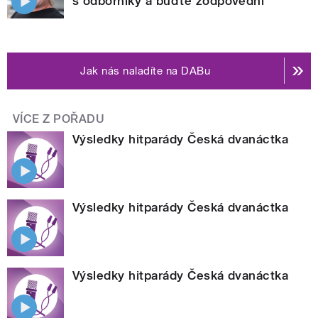
s odborníky a buďte zodpovědní
Jak nás naladíte na DABu
VÍCE Z POŘADU
Výsledky hitparády Česká dvanáctka
Výsledky hitparády Česká dvanáctka
Výsledky hitparády Česká dvanáctka