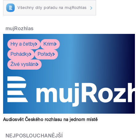
Všechny díly pořadu na mujRozhlas
mujRozhlas
Hry a četby
Krimi
Pohádky
Pořady
Živé vysílání
Audiosvět Českého rozhlasu na jednom místě
NEJPOSLOUCHANĚJŠÍ