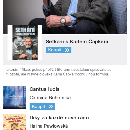
Setkání s Karlem Čapkem
Koupit
Literární fikce, pokus přiblížit literární nadsázkou spisovatele,
filozofa, ale hlavně člověka Karla Čapka trochu jinou formou.
Cantus lucis
Carmina Bohemica
Koupit
Díky za každé nové ráno
Halina Pawlowská