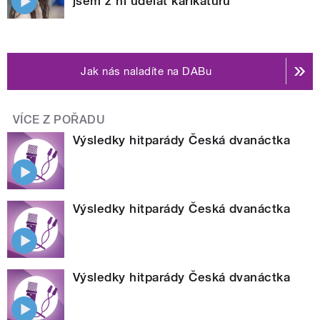
jsem z ní udělat karikaturu
Jak nás naladíte na DABu
VÍCE Z POŘADU
Výsledky hitparády Česká dvanáctka
Výsledky hitparády Česká dvanáctka
Výsledky hitparády Česká dvanáctka