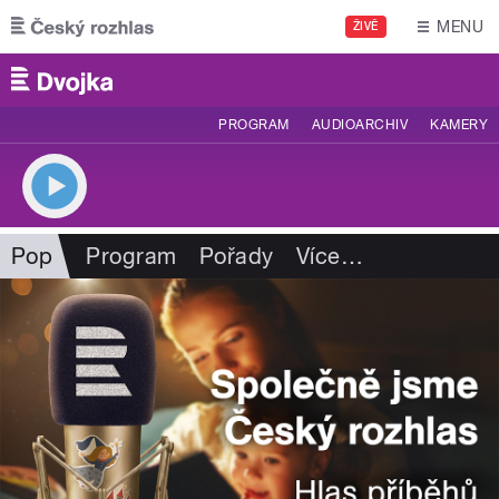
Přejít k hlavnímu obsahu
MENU
ŽIVĚ
PROGRAM
AUDIOARCHIV
KAMERY
Pop
Program
Pořady
Více
…