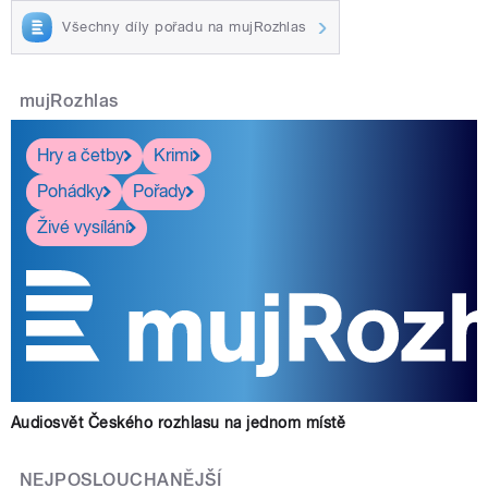
Všechny díly pořadu na mujRozhlas
mujRozhlas
Hry a četby
Krimi
Pohádky
Pořady
Živé vysílání
Audiosvět Českého rozhlasu na jednom místě
NEJPOSLOUCHANĚJŠÍ