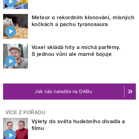
Meteor o rekordním klonování, mlsných
kočkách a pachu tyranosaura
Voxel skládá hity a míchá parfémy.
S jednou vůní ale marně bojuje
Jak nás naladíte na DABu
VÍCE Z POŘADU
Výlety do světa hudebního divadla a
filmu