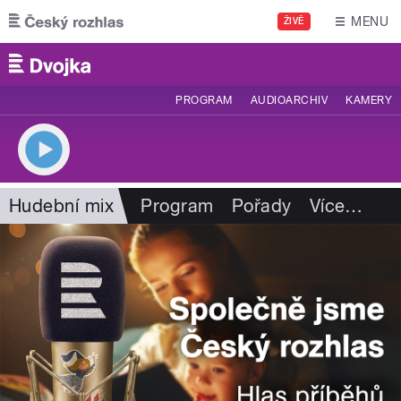
Přejít k hlavnímu obsahu
MENU
ŽIVĚ
PROGRAM
AUDIOARCHIV
KAMERY
Hudební mix
Program
Pořady
Více
…