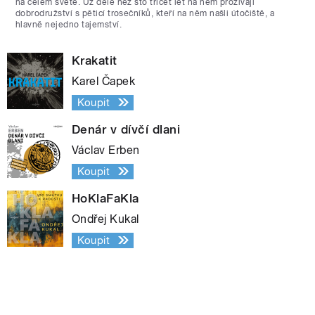
na celém světě. Už déle než sto třicet let na něm prožívají
dobrodružství s pěticí trosečníků, kteří na něm našli útočiště, a
hlavně nejedno tajemství.
Krakatit
Karel Čapek
Koupit
Denár v dívčí dlani
Václav Erben
Koupit
HoKlaFaKla
Ondřej Kukal
Koupit