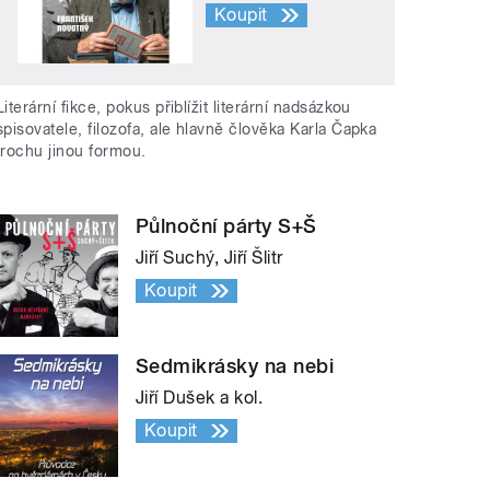
Koupit
Literární fikce, pokus přiblížit literární nadsázkou
spisovatele, filozofa, ale hlavně člověka Karla Čapka
trochu jinou formou.
Půlnoční párty S+Š
Jiří Suchý, Jiří Šlitr
Koupit
Sedmikrásky na nebi
Jiří Dušek a kol.
Koupit