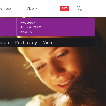
ozhlase
Více
ŽIVĚ
PROGRAM
AUDIOARCHIV
KAMERY
četba
Rozhovory
Více
…