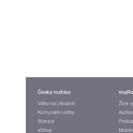
Český rozhlas
mujRo
Válka na Ukrajině
Živé v
Komunální volby
Audioa
Stanice
Podca
eShop
Mobiln