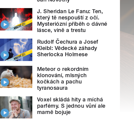
J. Sheridan Le Fanu: Ten,
který tě nespouští z očí.
Mysteriózní příběh o dávné
lásce, vině a trestu
Rudolf Čechura a Josef
Kleibl: Vědecké záhady
Sherlocka Holmese
Meteor o rekordním
klonování, mlsných
kočkách a pachu
tyranosaura
Voxel skládá hity a míchá
parfémy. S jednou vůní ale
marně bojuje