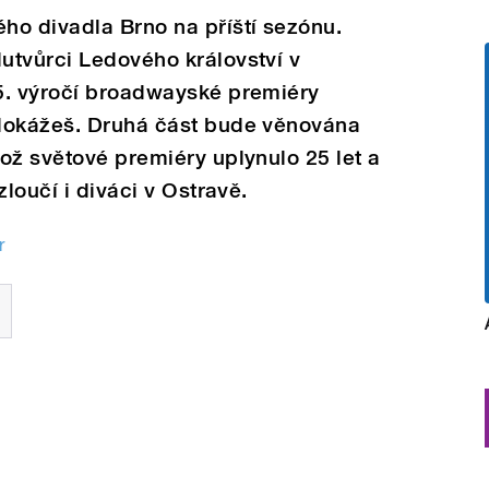
ho divadla Brno na příští sezónu.
utvůrci Ledového království v
5. výročí broadwayské premiéry
dokážeš. Druhá část bude věnována
ož světové premiéry uplynulo 25 let a
zloučí i diváci v Ostravě.
r