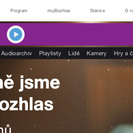
Program
mujRozhlas
Stanice
O r
Audioarchiv
Playlisty
Lidé
Kamery
Hry a 