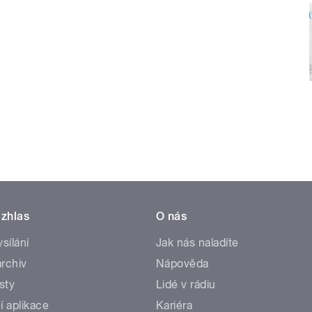
zhlas
O nás
ysílání
Jak nás naladíte
rchiv
Nápověda
sty
Lidé v rádiu
í aplikace
Kariéra