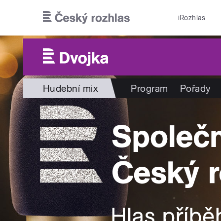
Přejít k hlavnímu obsahu
iRozhlas
Hudební mix
Program
Pořady