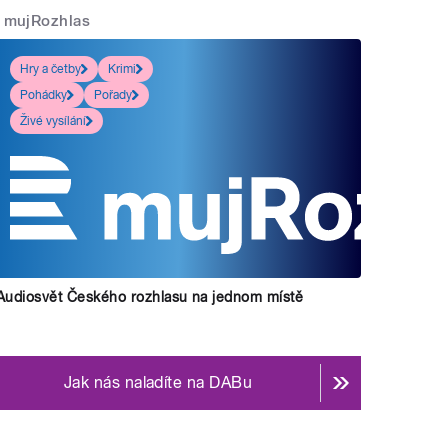
mujRozhlas
Hry a četby
Krimi
Pohádky
Pořady
Živé vysílání
Audiosvět Českého rozhlasu na jednom místě
Jak nás naladíte na DABu