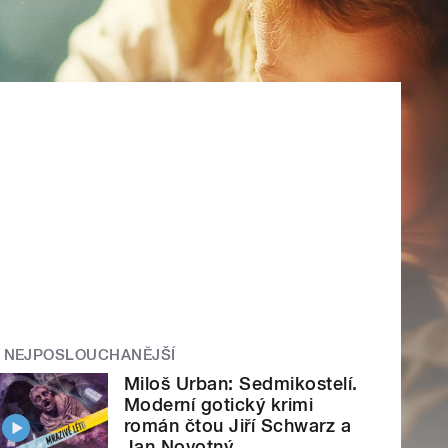
NEJPOSLOUCHANĚJŠÍ
Miloš Urban: Sedmikostelí.
Moderní gotický krimi
román čtou Jiří Schwarz a
Jan Novotný