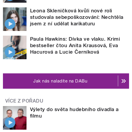
Leona Skleničková kvůli nové roli
studovala sebepoškozování: Nechtěla
jsem z ní udělat karikaturu
Paula Hawkins: Dívka ve vlaku. Krimi
bestseller čtou Anita Krausová, Eva
Hacurová a Lucie Černíková
Jak nás naladíte na DABu
VÍCE Z POŘADU
Výlety do světa hudebního divadla a
filmu