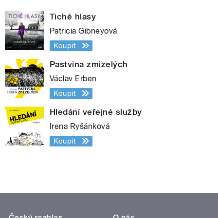
Tiché hlasy
Patricia Gibneyová
Koupit
Pastvina zmizelých
Václav Erben
Koupit
Hledání veřejné služby
Irena Ryšánková
Koupit
Český rozhlas
O nás