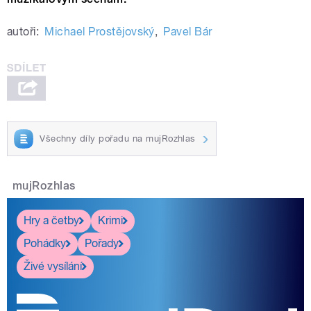
autoři:
Michael Prostějovský
,
Pavel Bár
Všechny díly pořadu na mujRozhlas
mujRozhlas
Hry a četby
Krimi
Pohádky
Pořady
Živé vysílání