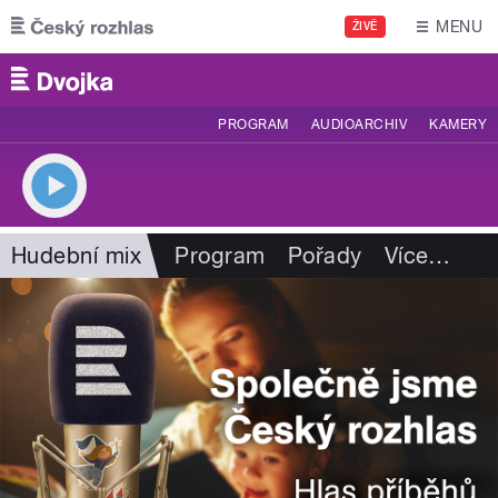
Přejít k hlavnímu obsahu
MENU
ŽIVĚ
PROGRAM
AUDIOARCHIV
KAMERY
Hudební mix
Program
Pořady
Více
…