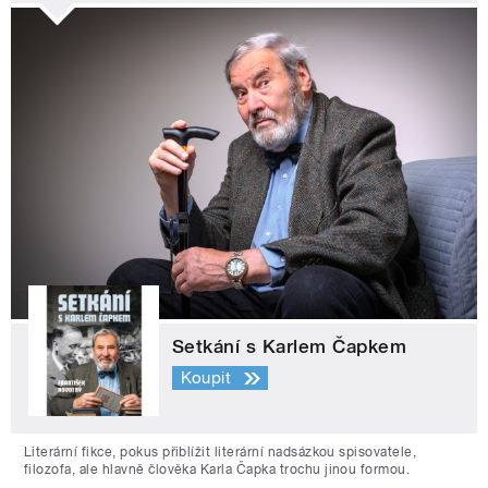
Setkání s Karlem Čapkem
Koupit
Literární fikce, pokus přiblížit literární nadsázkou spisovatele,
filozofa, ale hlavně člověka Karla Čapka trochu jinou formou.