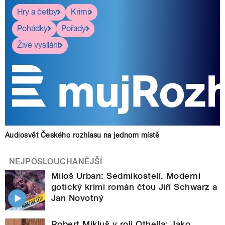
Hry a četby
Krimi
Pohádky
Pořady
Živé vysílání
Audiosvět Českého rozhlasu na jednom místě
NEJPOSLOUCHANĚJŠÍ
Miloš Urban: Sedmikostelí. Moderní
gotický krimi román čtou Jiří Schwarz a
Jan Novotný
Robert Mikluš v roli Othella: Jako