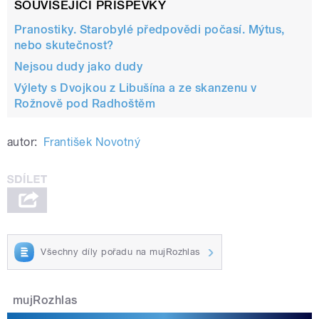
SOUVISEJÍCÍ PŘÍSPĚVKY
Pranostiky. Starobylé předpovědi počasí. Mýtus,
nebo skutečnost?
Nejsou dudy jako dudy
Výlety s Dvojkou z Libušína a ze skanzenu v
Rožnově pod Radhoštěm
autor:
František Novotný
Všechny díly pořadu na mujRozhlas
mujRozhlas