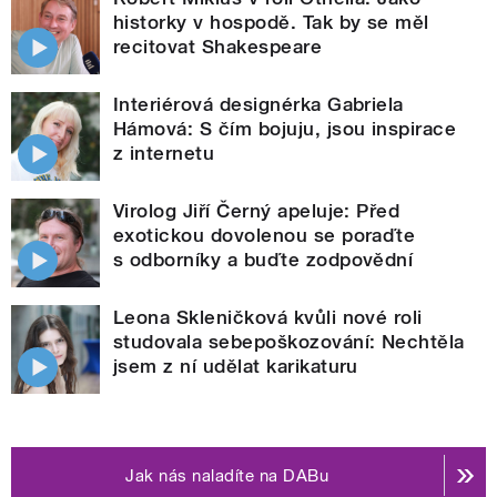
historky v hospodě. Tak by se měl
recitovat Shakespeare
Interiérová designérka Gabriela
Hámová: S čím bojuju, jsou inspirace
z internetu
Virolog Jiří Černý apeluje: Před
exotickou dovolenou se poraďte
s odborníky a buďte zodpovědní
Leona Skleničková kvůli nové roli
studovala sebepoškozování: Nechtěla
jsem z ní udělat karikaturu
Jak nás naladíte na DABu