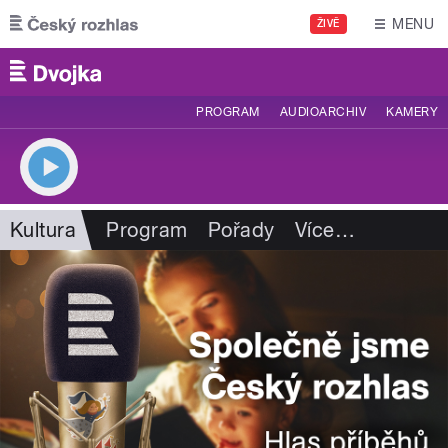
Přejít k hlavnímu obsahu
MENU
ŽIVĚ
PROGRAM
AUDIOARCHIV
KAMERY
Kultura
Program
Pořady
Více
…