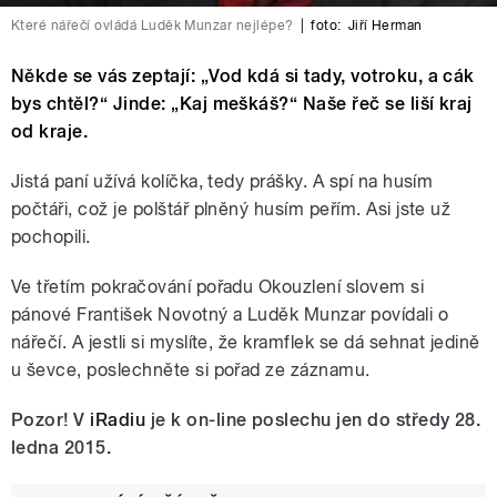
Které nářečí ovládá Luděk Munzar nejlépe?
|
foto:
Jiří Herman
Někde se vás zeptají: „Vod kdá si tady, votroku, a cák
bys chtěl?“ Jinde: „Kaj meškáš?“ Naše řeč se liší kraj
od kraje.
Jistá paní užívá kolíčka, tedy prášky. A spí na husím
počtáři, což je polštář plněný husím peřím. Asi jste už
pochopili.
Ve třetím pokračování pořadu Okouzlení slovem si
pánové František Novotný a Luděk Munzar povídali o
nářečí. A jestli si myslíte, že kramflek se dá sehnat jedině
u ševce, poslechněte si pořad ze záznamu.
Pozor!
V
iRadiu
je k on-line poslechu j
en do středy 28.
ledna 2015.