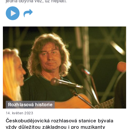
jedna obytná věž, už neplatí.
Rozhlasová historie
14. květen 2023
Českobudějovická rozhlasová stanice bývala
vždy důležitou základnou i pro muzikanty