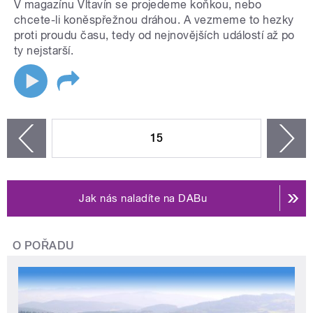
V magazínu Vltavín se projedeme koňkou, nebo
chcete-li koněspřežnou dráhou. A vezmeme to hezky
proti proudu času, tedy od nejnovějších událostí až po
ty nejstarší.
STRÁNKY
15
n
zí
Jak nás naladíte na DABu
O POŘADU