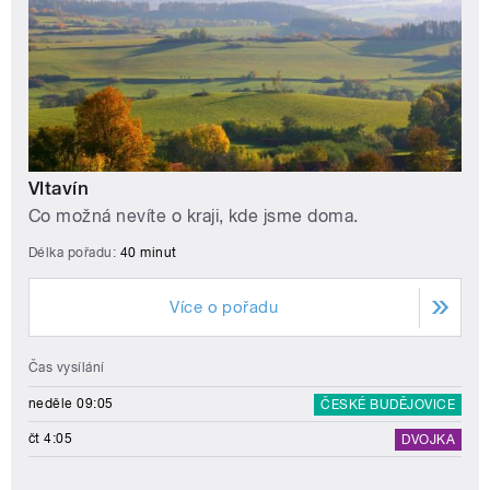
Vltavín
Co možná nevíte o kraji, kde jsme doma.
Délka pořadu:
40 minut
Více o pořadu
Čas vysílání
neděle 09:05
ČESKÉ BUDĚJOVICE
čt 4:05
DVOJKA