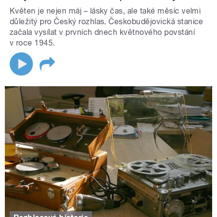
Květen je nejen máj – lásky čas, ale také měsíc velmi
důležitý pro Český rozhlas. Českobudějovická stanice
začala vysílat v prvních dnech květnového povstání
v roce 1945.