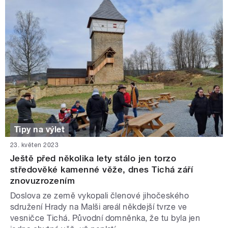
Tipy na výlet
23. květen 2023
Ještě před několika lety stálo jen torzo
středověké kamenné věže, dnes Tichá září
znovuzrozením
Doslova ze země vykopali členové jihočeského
sdružení Hrady na Malši areál někdejší tvrze ve
vesničce Tichá. Původní domněnka, že tu byla jen