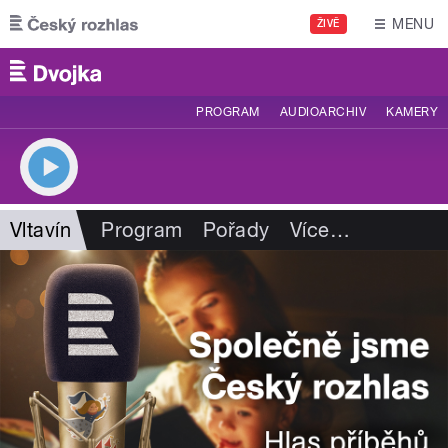
Přejít k hlavnímu obsahu
MENU
ŽIVĚ
PROGRAM
AUDIOARCHIV
KAMERY
Vltavín
Program
Pořady
Více
…