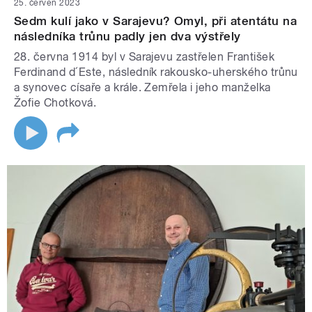
25. červen 2023
Sedm kulí jako v Sarajevu? Omyl, při atentátu na
následníka trůnu padly jen dva výstřely
28. června 1914 byl v Sarajevu zastřelen František
Ferdinand d´Este, následník rakousko-uherského trůnu
a synovec císaře a krále. Zemřela i jeho manželka
Žofie Chotková.