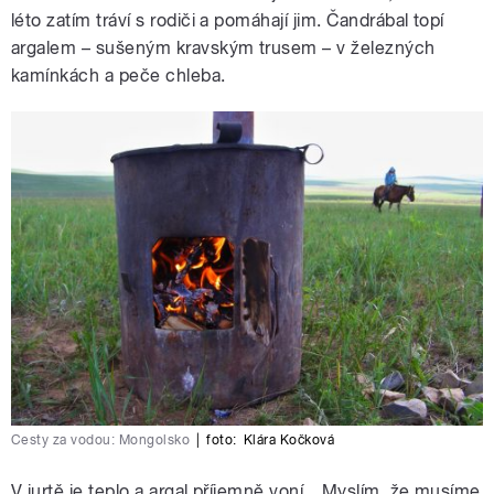
léto zatím tráví s rodiči a pomáhají jim. Čandrábal topí
argalem – sušeným kravským trusem – v železných
kamínkách a peče chleba.
Cesty za vodou: Mongolsko
|
foto:
Klára Kočková
V jurtě je teplo a argal příjemně voní. „Myslím, že musíme