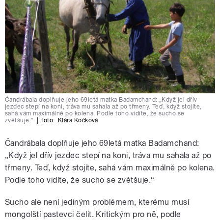
Čandrábala doplňuje jeho 69letá matka Badamchand: „Když jel dřív
jezdec stepí na koni, tráva mu sahala až po třmeny. Teď, když stojíte,
sahá vám maximálně po kolena. Podle toho vidíte, že sucho se
zvětšuje.“
|
foto:
Klára Kočková
Čandrábala doplňuje jeho 69letá matka Badamchand:
„Když jel dřív jezdec stepí na koni, tráva mu sahala až po
třmeny. Teď, když stojíte, sahá vám maximálně po kolena.
Podle toho vidíte, že sucho se zvětšuje.“
Sucho ale není jediným problémem, kterému musí
mongolští pastevci čelit. Kritickým pro ně, podle