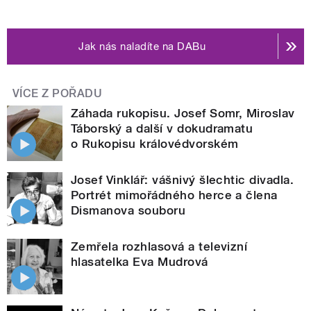
Jak nás naladíte na DABu
VÍCE Z POŘADU
Záhada rukopisu. Josef Somr, Miroslav
Táborský a další v dokudramatu
o Rukopisu královédvorském
Josef Vinklář: vášnivý šlechtic divadla.
Portrét mimořádného herce a člena
Dismanova souboru
Zemřela rozhlasová a televizní
hlasatelka Eva Mudrová