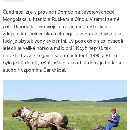
Čandrábal žije v provincii Dornod na severovýchodě
Mongolska, u hranic s Ruskem a Čínou. V rámci země
patří Dornod k přívětivějším oblastem, místní lidé o
zdejším kraji mluví jako o changaj – vodnaté krajině, ale i
tady je úbytek vody evidentní. „V posledních asi dvaceti
letech je veliké horko a málo prší. Když neprší, tak
neroste tráva a je gan – sucho. V letech 1995 a 96 to
bylo ještě dobré, ještě pršelo, ale od té doby je horko a
sucho,“ vzpomíná Čandrábal.