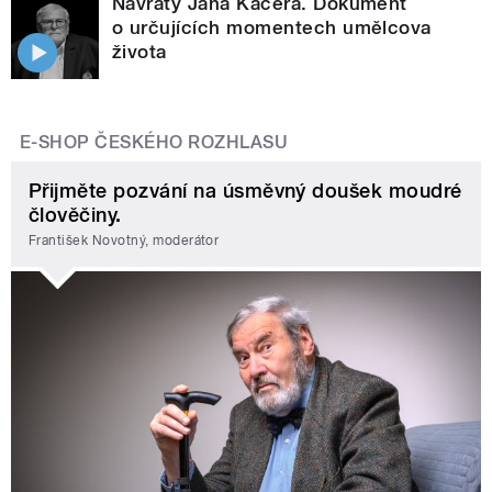
Návraty Jana Kačera. Dokument
o určujících momentech umělcova
života
E-SHOP ČESKÉHO ROZHLASU
Přijměte pozvání na úsměvný doušek moudré
člověčiny.
František Novotný, moderátor