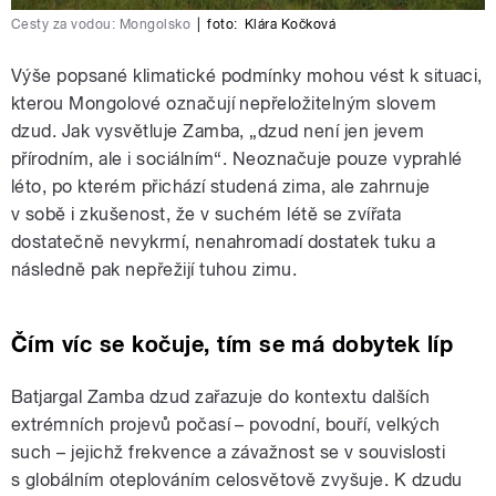
Cesty za vodou: Mongolsko
|
foto:
Klára Kočková
Výše popsané klimatické podmínky mohou vést k situaci,
kterou Mongolové označují nepřeložitelným slovem
dzud. Jak vysvětluje Zamba, „dzud není jen jevem
přírodním, ale i sociálním“. Neoznačuje pouze vyprahlé
léto, po kterém přichází studená zima, ale zahrnuje
v sobě i zkušenost, že v suchém létě se zvířata
dostatečně nevykrmí, nenahromadí dostatek tuku a
následně pak nepřežijí tuhou zimu.
Čím víc se kočuje, tím se má dobytek líp
Batjargal Zamba dzud zařazuje do kontextu dalších
extrémních projevů počasí – povodní, bouří, velkých
such – jejichž frekvence a závažnost se v souvislosti
s globálním oteplováním celosvětově zvyšuje. K dzudu