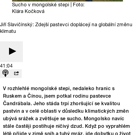
Sucho v mongolské stepi | Foto:
Klára Kočková
Jiří Slavičínský: Zdejší pastevci doplácejí na globální změnu
klimatu
41:04
V rozhlehlé mongolské stepi, nedaleko hranic s
Ruskem a Čínou, jsem potkal rodinu pastevce
Čandrábala. Jeho stáda trpí zhoršující se kvalitou
pastvin a v celé oblasti v důsledku klimatických změn
ubývá srážek a zvětšuje se sucho. Mongolsko navíc
stále častěji postihuje ničivý dzud. Když po vyprahlém
létě přijde v zimě sníh a tuhý mráz, jde dobytku o život