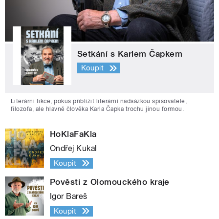
Setkání s Karlem Čapkem
Koupit
Literární fikce, pokus přiblížit literární nadsázkou spisovatele,
filozofa, ale hlavně člověka Karla Čapka trochu jinou formou.
HoKlaFaKla
Ondřej Kukal
Koupit
Pověsti z Olomouckého kraje
Igor Bareš
Koupit