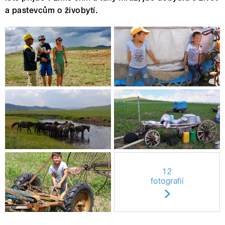
a pastevcům o živobytí.
12
fotografií