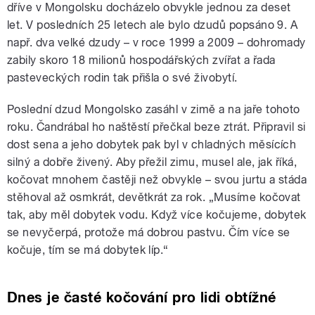
dříve v Mongolsku docházelo obvykle jednou za deset
let. V posledních 25 letech ale bylo dzudů popsáno 9. A
např. dva velké dzudy – v roce 1999 a 2009 – dohromady
zabily skoro 18 milionů hospodářských zvířat a řada
pasteveckých rodin tak přišla o své živobytí.
Poslední dzud Mongolsko zasáhl v zimě a na jaře tohoto
roku. Čandrábal ho naštěstí přečkal beze ztrát. Připravil si
dost sena a jeho dobytek pak byl v chladných měsících
silný a dobře živený. Aby přežil zimu, musel ale, jak říká,
kočovat mnohem častěji než obvykle – svou jurtu a stáda
stěhoval až osmkrát, devětkrát za rok. „Musíme kočovat
tak, aby měl dobytek vodu. Když více kočujeme, dobytek
se nevyčerpá, protože má dobrou pastvu. Čím více se
kočuje, tím se má dobytek líp.“
Dnes je časté kočování pro lidi obtížné