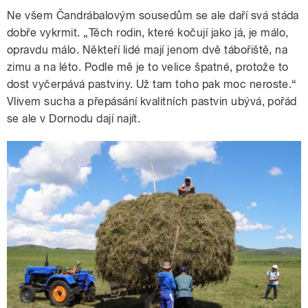
Ne všem Čandrábalovým sousedům se ale daří svá stáda
dobře vykrmit. „Těch rodin, které kočují jako já, je málo,
opravdu málo. Někteří lidé mají jenom dvě tábořiště, na
zimu a na léto. Podle mě je to velice špatné, protože to
dost vyčerpává pastviny. Už tam toho pak moc neroste.“
Vlivem sucha a přepásání kvalitních pastvin ubývá, pořád
se ale v Dornodu dají najít.