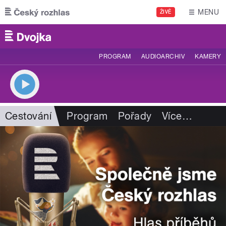
Přejít k hlavnímu obsahu
MENU
ŽIVĚ
PROGRAM
AUDIOARCHIV
KAMERY
Cestování
Program
Pořady
Více
…