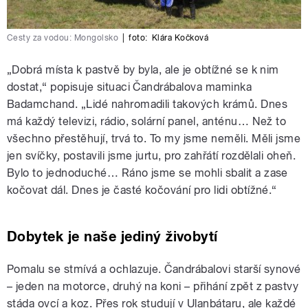
Cesty za vodou: Mongolsko
|
foto:
Klára Kočková
„Dobrá místa k pastvě by byla, ale je obtížné se k nim
dostat,“ popisuje situaci Čandrábalova maminka
Badamchand. „Lidé nahromadili takových krámů. Dnes
má každý televizi, rádio, solární panel, anténu… Než to
všechno přestěhují, trvá to. To my jsme neměli. Měli jsme
jen svíčky, postavili jsme jurtu, pro zahřátí rozdělali oheň.
Bylo to jednoduché… Ráno jsme se mohli sbalit a zase
kočovat dál. Dnes je časté kočování pro lidi obtížné.“
Dobytek je naše jediný živobytí
Pomalu se stmívá a ochlazuje. Čandrábalovi starší synové
– jeden na motorce, druhý na koni – přihání zpět z pastvy
stáda ovcí a koz. Přes rok studují v Ulanbátaru, ale každé