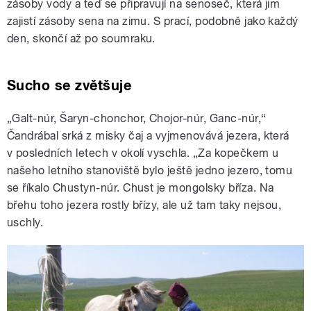
zásoby vody a teď se připravují na senoseč, která jim
zajistí zásoby sena na zimu. S prací, podobně jako každý
den, skončí až po soumraku.
Sucho se zvětšuje
„Galt-núr, Šaryn-chonchor, Chojor-núr, Ganc-núr,“
Čandrábal srká z misky čaj a vyjmenovává jezera, která
v posledních letech v okolí vyschla. „Za kopečkem u
našeho letního stanoviště bylo ještě jedno jezero, tomu
se říkalo Chustyn-núr. Chust je mongolsky bříza. Na
břehu toho jezera rostly břízy, ale už tam taky nejsou,
uschly.