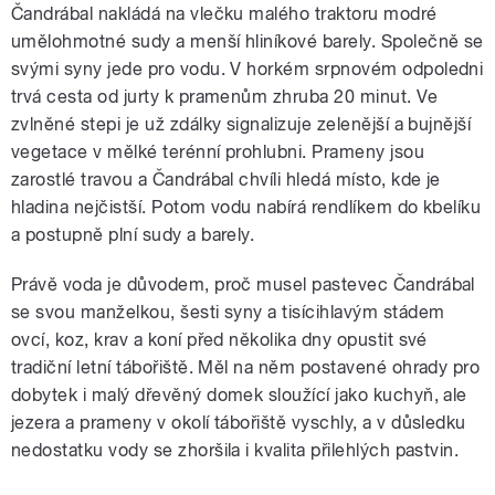
Čandrábal nakládá na vlečku malého traktoru modré
umělohmotné sudy a menší hliníkové barely. Společně se
svými syny jede pro vodu. V horkém srpnovém odpoledni
trvá cesta od jurty k pramenům zhruba 20 minut. Ve
zvlněné stepi je už zdálky signalizuje zelenější a bujnější
vegetace v mělké terénní prohlubni. Prameny jsou
zarostlé travou a Čandrábal chvíli hledá místo, kde je
hladina nejčistší. Potom vodu nabírá rendlíkem do kbelíku
a postupně plní sudy a barely.
Právě voda je důvodem, proč musel pastevec Čandrábal
se svou manželkou, šesti syny a tisícihlavým stádem
ovcí, koz, krav a koní před několika dny opustit své
tradiční letní tábořiště. Měl na něm postavené ohrady pro
dobytek i malý dřevěný domek sloužící jako kuchyň, ale
jezera a prameny v okolí tábořiště vyschly, a v důsledku
nedostatku vody se zhoršila i kvalita přilehlých pastvin.