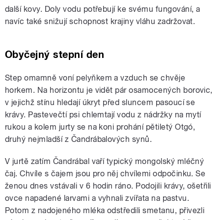
další kovy. Doly vodu potřebují ke svému fungování, a
navíc také snižují schopnost krajiny vláhu zadržovat.
Obyčejný stepní den
Step omamně voní pelyňkem a vzduch se chvěje
horkem. Na horizontu je vidět pár osamocených borovic,
v jejichž stínu hledají úkryt před sluncem pasoucí se
krávy. Pastevečtí psi chlemtají vodu z nádržky na mytí
rukou a kolem jurty se na koni prohání pětiletý Otgó,
druhý nejmladší z Čandrábalových synů.
V jurtě zatím Čandrábal vaří typický mongolský mléčný
čaj. Chvíle s čajem jsou pro něj chvílemi odpočinku. Se
ženou dnes vstávali v 6 hodin ráno. Podojili krávy, ošetřili
ovce napadené larvami a vyhnali zvířata na pastvu.
Potom z nadojeného mléka odstředili smetanu, přivezli