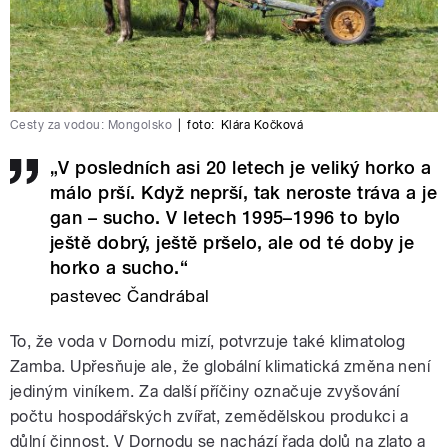
Cesty za vodou: Mongolsko
|
foto:
Klára Kočková
„V posledních asi 20 letech je veliký horko a
málo prší. Když neprší, tak neroste tráva a je
gan – sucho. V letech 1995–1996 to bylo
ještě dobrý, ještě pršelo, ale od té doby je
horko a sucho.“
pastevec Čandrábal
To, že voda v Dornodu mizí, potvrzuje také klimatolog
Zamba. Upřesňuje ale, že globální klimatická změna není
jediným viníkem. Za další příčiny označuje zvyšování
počtu hospodářských zvířat, zemědělskou produkci a
důlní činnost. V Dornodu se nachází řada dolů na zlato a