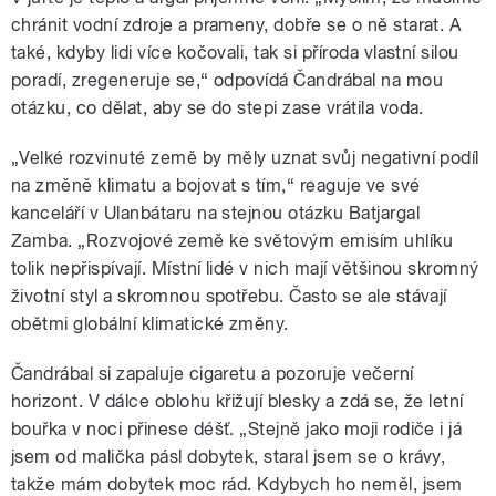
chránit vodní zdroje a prameny, dobře se o ně starat. A
také, kdyby lidi více kočovali, tak si příroda vlastní silou
poradí, zregeneruje se,“ odpovídá Čandrábal na mou
otázku, co dělat, aby se do stepi zase vrátila voda.
„Velké rozvinuté země by měly uznat svůj negativní podíl
na změně klimatu a bojovat s tím,“ reaguje ve své
kanceláří v Ulanbátaru na stejnou otázku Batjargal
Zamba. „Rozvojové země ke světovým emisím uhlíku
tolik nepřispívají. Místní lidé v nich mají většinou skromný
životní styl a skromnou spotřebu. Často se ale stávají
obětmi globální klimatické změny.
Čandrábal si zapaluje cigaretu a pozoruje večerní
horizont. V dálce oblohu křižují blesky a zdá se, že letní
bouřka v noci přinese déšť. „Stejně jako moji rodiče i já
jsem od malička pásl dobytek, staral jsem se o krávy,
takže mám dobytek moc rád. Kdybych ho neměl, jsem