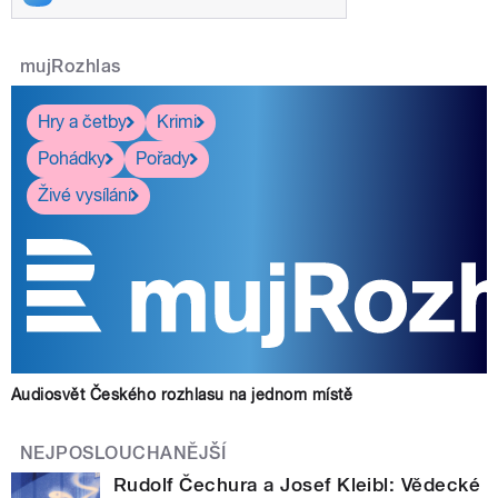
mujRozhlas
Hry a četby
Krimi
Pohádky
Pořady
Živé vysílání
Audiosvět Českého rozhlasu na jednom místě
NEJPOSLOUCHANĚJŠÍ
Rudolf Čechura a Josef Kleibl: Vědecké