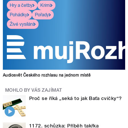
Hry a četby
Krimi
Pohádky
Pořady
Živé vysílání
Audiosvět Českého rozhlasu na jednom místě
MOHLO BY VÁS ZAJÍMAT
Proč se říká „seká to jak Baťa cvičky“?
1172. schůzka: Příběh takřka