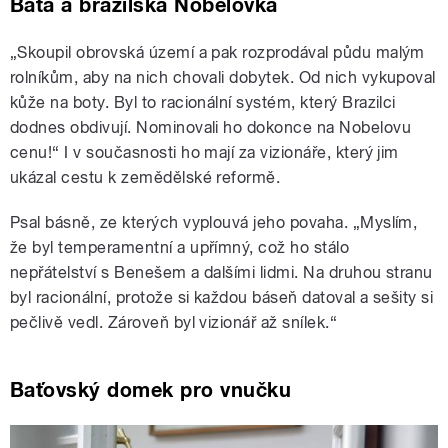
Baťa a brazilská Nobelovka
„Skoupil obrovská území a pak rozprodával půdu malým
rolníkům, aby na nich chovali dobytek. Od nich vykupoval
kůže na boty. Byl to racionální systém, který Brazilci
dodnes obdivují. Nominovali ho dokonce na Nobelovu
cenu!“ I v současnosti ho mají za vizionáře, který jim
ukázal cestu k zemědělské reformě.
Psal básně, ze kterých vyplouvá jeho povaha. „Myslím,
že byl temperamentní a upřímný, což ho stálo
nepřátelství s Benešem a dalšími lidmi. Na druhou stranu
byl racionální, protože si každou báseň datoval a sešity si
pečlivě vedl. Zároveň byl vizionář až snílek.“
Baťovský domek pro vnučku