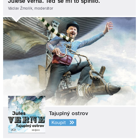
Julese Verna. Teď se mi to splnilo.
Václav Žmolík, moderátor
Tajuplný ostrov
Koupit