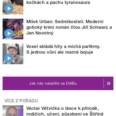
kočkách a pachu tyranosaura
Miloš Urban: Sedmikostelí. Moderní
gotický krimi román čtou Jiří Schwarz a
Jan Novotný
Voxel skládá hity a míchá parfémy.
S jednou vůní ale marně bojuje
Jak nás naladíte na DABu
VÍCE Z POŘADU
Václav Větvička o lásce k přírodě,
rodičích, učení, působení ve Štiříně