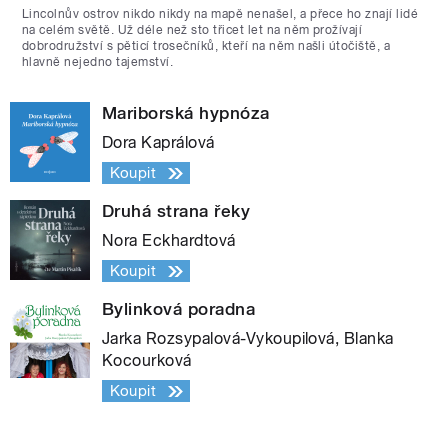
Lincolnův ostrov nikdo nikdy na mapě nenašel, a přece ho znají lidé
na celém světě. Už déle než sto třicet let na něm prožívají
dobrodružství s pěticí trosečníků, kteří na něm našli útočiště, a
hlavně nejedno tajemství.
Mariborská hypnóza
Dora Kaprálová
Koupit
Druhá strana řeky
Nora Eckhardtová
Koupit
Bylinková poradna
Jarka Rozsypalová-Vykoupilová, Blanka
Kocourková
Koupit