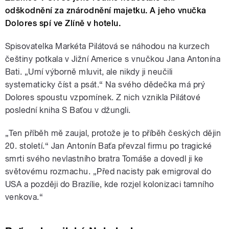
odškodnění za znárodnění majetku. A jeho vnučka
Dolores spí ve Zlíně v hotelu.
Spisovatelka Markéta Pilátová se náhodou na kurzech
češtiny potkala v Jižní Americe s vnučkou Jana Antonína
Bati. „Umí výborně mluvit, ale nikdy ji neučili
systematicky číst a psát.“ Na svého dědečka má prý
Dolores spoustu vzpomínek. Z nich vznikla Pilátové
poslední kniha S Baťou v džungli.
„Ten příběh mě zaujal, protože je to příběh českých dějin
20. století.“ Jan Antonín Baťa převzal firmu po tragické
smrti svého nevlastního bratra Tomáše a dovedl ji ke
světovému rozmachu. „Před nacisty pak emigroval do
USA a později do Brazílie, kde rozjel kolonizaci tamního
venkova.“