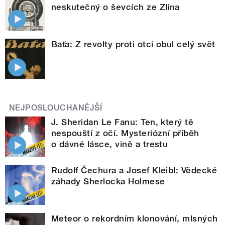
neskutečný o ševcích ze Zlína
Baťa: Z revolty proti otci obul celý svět
NEJPOSLOUCHANĚJŠÍ
J. Sheridan Le Fanu: Ten, který tě
nespouští z očí. Mysteriózní příběh
o dávné lásce, vině a trestu
Rudolf Čechura a Josef Kleibl: Vědecké
záhady Sherlocka Holmese
Meteor o rekordním klonování, mlsných