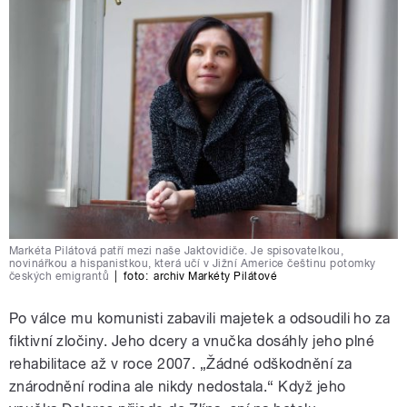
Markéta Pilátová patří mezi naše Jaktovidiče. Je spisovatelkou,
novinářkou a hispanistkou, která učí v Jižní Americe češtinu potomky
českých emigrantů
|
foto:
archiv Markéty Pilátové
Po válce mu komunisti zabavili majetek a odsoudili ho za
fiktivní zločiny. Jeho dcery a vnučka dosáhly jeho plné
rehabilitace až v roce 2007. „Žádné odškodnění za
znárodnění rodina ale nikdy nedostala.“ Když jeho