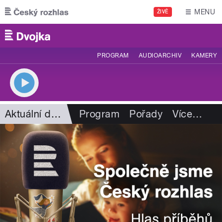
Přejít k hlavnímu obsahu
MENU
ŽIVĚ
PROGRAM
AUDIOARCHIV
KAMERY
Aktuální dění
Program
Pořady
Více
…