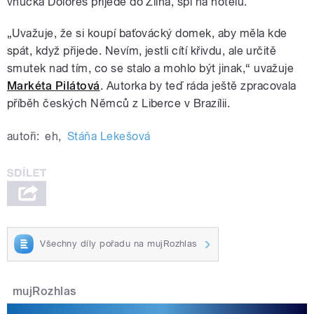
vnučka Dolores přijede do Zlína, spí na hotelu.
„Uvažuje, že si koupí baťovácký domek, aby měla kde
spát, když přijede. Nevím, jestli cítí křivdu, ale určitě
smutek nad tím, co se stalo a mohlo být jinak,“ uvažuje
Markéta Pilátová
. Autorka by teď ráda ještě zpracovala
příběh českých Němců z Liberce v Brazílii.
autoři:
eh
,
Stáňa Lekešová
Všechny díly pořadu na mujRozhlas
mujRozhlas