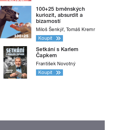
100+25 brněnských
kuriozit, absurdit a
bizarností
Miloš Šenkýř, Tomáš Kremr
Koupit
Setkání s Karlem
Čapkem
František Novotný
Koupit