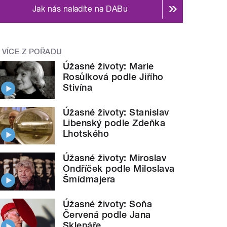
Jak nás naladíte na DABu
VÍCE Z POŘADU
Úžasné životy: Marie
Rosůlková podle Jiřího
Stivína
Úžasné životy: Stanislav
Libenský podle Zdeňka
Lhotského
Úžasné životy: Miroslav
Ondříček podle Miloslava
Šmídmajera
Úžasné životy: Soňa
Červená podle Jana
Sklenáře