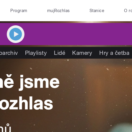
Program
mujRozhlas
Stanice
O r
oarchiv
Playlisty
Lidé
Kamery
Hry a četba