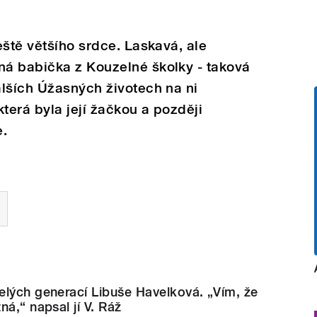
eště většího srdce. Laskavá, ale
á babička z Kouzelné školky - taková
lších Úžasných životech na ni
erá byla její žačkou a později
e.
elých generací Libuše Havelková. „Vím, že
ná,“ napsal jí V. Ráž