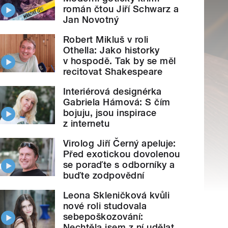
román čtou Jiří Schwarz a
Jan Novotný
Robert Mikluš v roli
Othella: Jako historky
v hospodě. Tak by se měl
recitovat Shakespeare
Interiérová designérka
Gabriela Hámová: S čím
bojuju, jsou inspirace
z internetu
Virolog Jiří Černý apeluje:
Před exotickou dovolenou
se poraďte s odborníky a
buďte zodpovědní
Leona Skleničková kvůli
nové roli studovala
sebepoškozování:
Nechtěla jsem z ní udělat