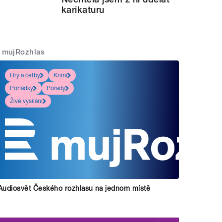
karikaturu
mujRozhlas
Hry a četby
Krimi
Pohádky
Pořady
Živé vysílání
Audiosvět Českého rozhlasu na jednom místě