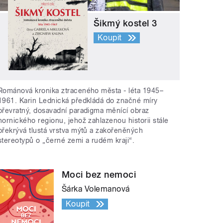
Šikmý kostel 3
Koupit
Románová kronika ztraceného města - léta 1945–
1961. Karin Lednická předkládá do značné míry
převratný, dosavadní paradigma měnící obraz
hornického regionu, jehož zahlazenou historii stále
překrývá tlustá vrstva mýtů a zakořeněných
stereotypů o „černé zemi a rudém kraji“.
Moci bez nemoci
Šárka Volemanová
Koupit