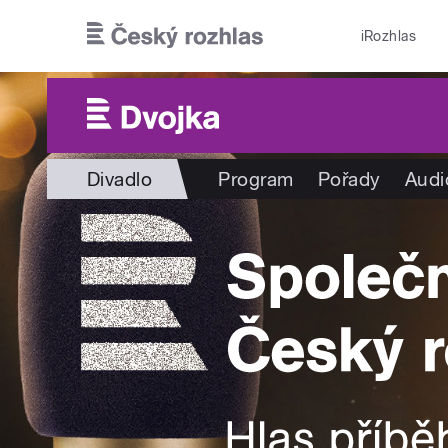
Přejít k hlavnímu obsahu
iRozhlas
Divadlo
Program
Pořady
Audi