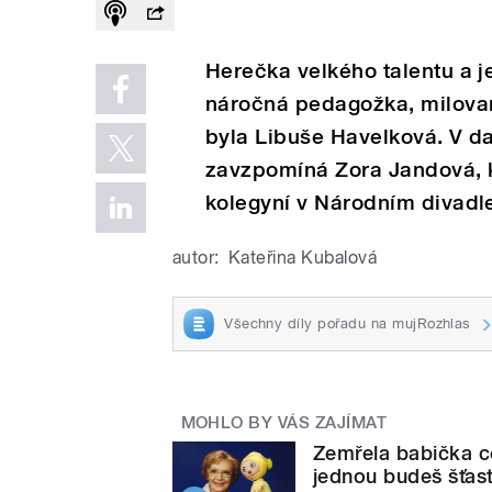
Herečka velkého talentu a j
náročná pedagožka, milovan
byla Libuše Havelková. V da
zavzpomíná Zora Jandová, kt
kolegyní v Národním divadl
autor:
Kateřina Kubalová
Všechny díly pořadu na mujRozhlas
MOHLO BY VÁS ZAJÍMAT
Zemřela babička c
jednou budeš šťast