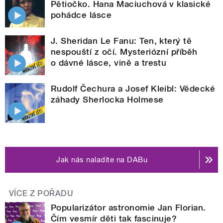
Pětiočko. Hana Maciuchová v klasické
pohádce lásce
J. Sheridan Le Fanu: Ten, který tě
nespouští z očí. Mysteriózní příběh
o dávné lásce, vině a trestu
Rudolf Čechura a Josef Kleibl: Vědecké
záhady Sherlocka Holmese
Jak nás naladíte na DABu
VÍCE Z POŘADU
Popularizátor astronomie Jan Florian.
Čím vesmír děti tak fascinuje?