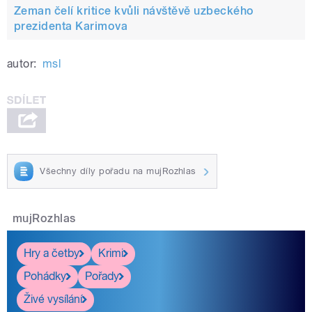
Zeman čelí kritice kvůli návštěvě uzbeckého
prezidenta Karimova
autor:
msl
Všechny díly pořadu na mujRozhlas
mujRozhlas
Hry a četby
Krimi
Pohádky
Pořady
Živé vysílání