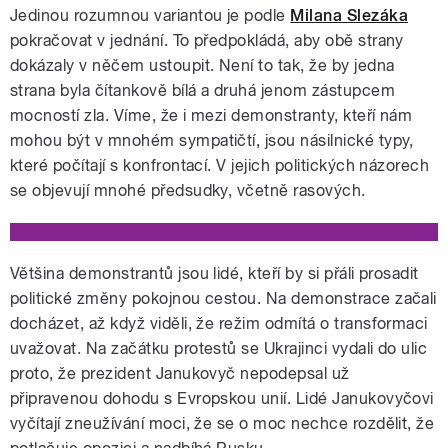
Jedinou rozumnou variantou je podle
Milana Slezáka
pokračovat v jednání. To předpokládá, aby obě strany
dokázaly v něčem ustoupit. Není to tak, že by jedna
strana byla čítankově bílá a druhá jenom zástupcem
mocností zla. Víme, že i mezi demonstranty, kteří nám
mohou být v mnohém sympatičtí, jsou násilnické typy,
které počítají s konfrontací. V jejich politických názorech
se objevují mnohé předsudky, včetně rasových.
Většina demonstrantů jsou lidé, kteří by si přáli prosadit
politické změny pokojnou cestou. Na demonstrace začali
docházet, až když viděli, že režim odmítá o transformaci
uvažovat. Na začátku protestů se Ukrajinci vydali do ulic
proto, že prezident Janukovyč nepodepsal už
připravenou dohodu s Evropskou unií. Lidé Janukovyčovi
vyčítají zneužívání moci, že se o moc nechce rozdělit, že