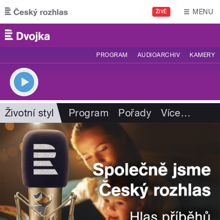
Přejít k hlavnímu obsahu
MENU
ŽIVĚ
PROGRAM
AUDIOARCHIV
KAMERY
Životní styl
Program
Pořady
Více
…