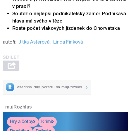
v praxi?
Soutěž o nejlepší podnikatelský záměr Podnikavá
hlava má svého vítěze
Roste počet vlakových jízdenek do Chorvatska
autoři:
Jitka Asterová
,
Linda Finková
Všechny díly pořadu na mujRozhlas
mujRozhlas
Hry a četby
Krimi