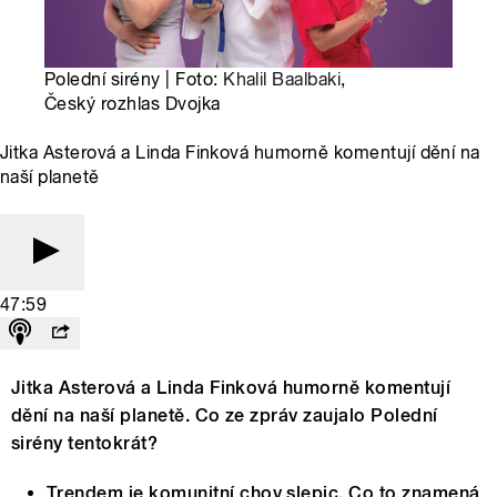
Polední sirény | Foto:
Khalil Baalbaki
,
Český rozhlas Dvojka
Jitka Asterová a Linda Finková humorně komentují dění na
naší planetě
47:59
Jitka Asterová a Linda Finková humorně komentují
dění na naší planetě. Co ze zpráv zaujalo Polední
sirény tentokrát?
Trendem je komunitní chov slepic. Co to znamená