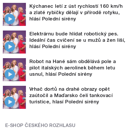
Kýchanec letí z úst rychlostí 160 km/h
a zlaté rybičky dělají v přírodě rotyku,
hlásí Polední sirény
Elektrárnu bude hlídat robotický pes.
Ideální čas cvičení se u mužů a žen liší,
hlásí Polední sirény
Robot na Hané sám obdělává pole a
pilot italských aerolinek během letu
usnul, hlásí Polední sirény
Vrhač dortů na drahé obrazy opět
zaútočil a Maďarsko čelí tankovací
turistice, hlasí Polední sirény
E-SHOP ČESKÉHO ROZHLASU