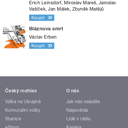
Erich Leinsdorf, Miroslav Mareš, Jaroslav
Vašíček, Jan Málek, Zbyněk Matějů
Koupit
Bláznova smrt
Václav Erben
Koupit
Český rozhlas
O nás
Válka na Ukrajině
Jak nás naladíte
Komunální volby
Nápověda
Stanice
Lidé v rádiu
eShop
Kariéra