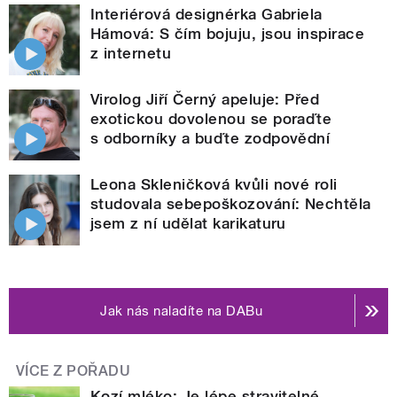
Interiérová designérka Gabriela
Hámová: S čím bojuju, jsou inspirace
z internetu
Virolog Jiří Černý apeluje: Před
exotickou dovolenou se poraďte
s odborníky a buďte zodpovědní
Leona Skleničková kvůli nové roli
studovala sebepoškozování: Nechtěla
jsem z ní udělat karikaturu
Jak nás naladíte na DABu
VÍCE Z POŘADU
Kozí mléko: Je lépe stravitelné