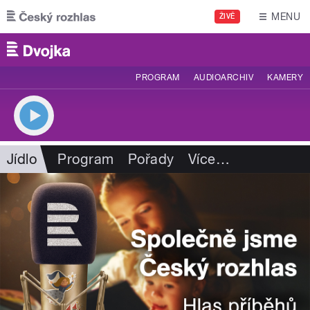
Přejít k hlavnímu obsahu
MENU
ŽIVĚ
PROGRAM
AUDIOARCHIV
KAMERY
Jídlo
Program
Pořady
Více
…