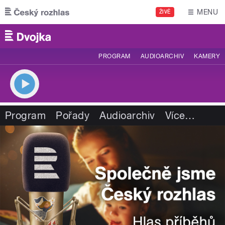
Přejít k hlavnímu obsahu
MENU
ŽIVĚ
PROGRAM
AUDIOARCHIV
KAMERY
Program
Pořady
Audioarchiv
Více
…