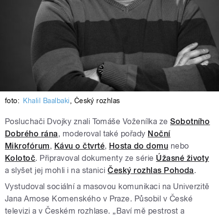
foto:
Khalil Baalbaki
,
Český rozhlas
Posluchači Dvojky znali Tomáše Voženílka ze
Sobotního
Dobrého rána
, moderoval také pořady
Noční
Mikrofórum
,
Kávu o čtvrté
,
Hosta do domu
nebo
Kolotoč
. Připravoval dokumenty ze série
Úžasné životy
a slyšet jej mohli i na stanici
Český rozhlas Pohoda
.
Vystudoval sociální a masovou komunikaci na Univerzitě
Jana Amose Komenského v Praze. Působil v České
televizi a v Českém rozhlase. „Baví mě pestrost a