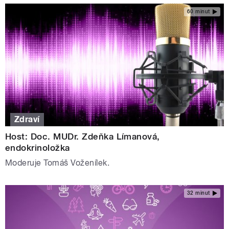
60 minut
Zdraví
Host: Doc. MUDr. Zdeňka Límanová,
endokrinoložka
Moderuje Tomáš Voženílek.
32 minut