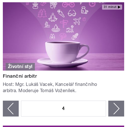
31 minut
Životní styl
Finanční arbitr
Host: Mgr. Lukáš Vacek, Kancelář finančního
arbitra. Moderuje Tomáš Voženílek.
STRÁNKY
4
n
zí