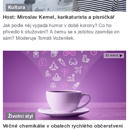
Kultura
Host: Miroslav Kemel, karikaturista a písničkář
Jak podle něj vypadá humor v době korony? Co ho
přivedlo k otužování? A čemu se s jistotou zasměje on
sám? Moderuje Tomáš Voženílek.
32 minut
Životní styl
Věčné chemikálie v obalech rychlého občerstvení