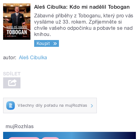
Aleš Cibulka: Kdo mi nadělil Tobogan
Dvojce
Zábavné příběhy z Toboganu, který pro vás
vysíláme už 33. rokem. Zpříjemněte si
chvíle vašeho odpočinku a pobavte se nad
knihou.
Koupit
autor:
Aleš Cibulka
Všechny díly pořadu na mujRozhlas
mujRozhlas