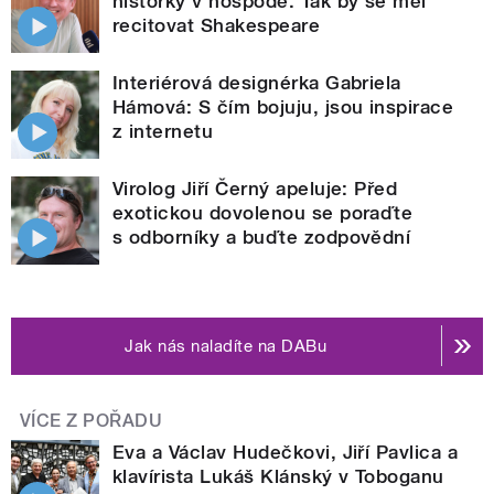
historky v hospodě. Tak by se měl
recitovat Shakespeare
Interiérová designérka Gabriela
Hámová: S čím bojuju, jsou inspirace
z internetu
Virolog Jiří Černý apeluje: Před
exotickou dovolenou se poraďte
s odborníky a buďte zodpovědní
Jak nás naladíte na DABu
VÍCE Z POŘADU
Eva a Václav Hudečkovi, Jiří Pavlica a
klavírista Lukáš Klánský v Toboganu