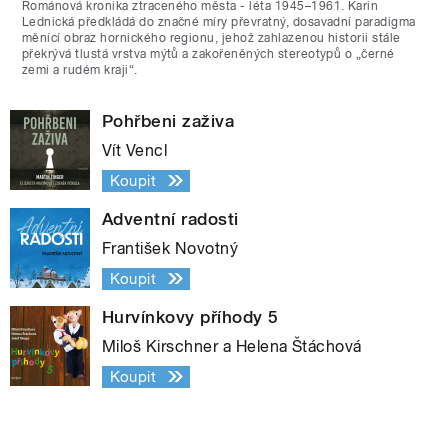
Románová kronika ztraceného města - léta 1945–1961. Karin
Lednická předkládá do značné míry převratný, dosavadní paradigma
měnící obraz hornického regionu, jehož zahlazenou historii stále
překrývá tlustá vrstva mýtů a zakořeněných stereotypů o „černé
zemi a rudém kraji“.
Pohřbeni zaživa
Vít Vencl
Koupit
Adventní radosti
František Novotný
Koupit
Hurvínkovy příhody 5
Miloš Kirschner a Helena Štáchová
Koupit