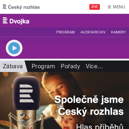
Přejít k hlavnímu obsahu
MENU
ŽIVĚ
PROGRAM
AUDIOARCHIV
KAMERY
Zábava
Program
Pořady
Více
…