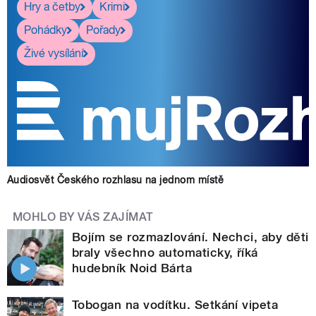
Hry a četby
Krimi
Pohádky
Pořady
Živé vysílání
Audiosvět Českého rozhlasu na jednom místě
MOHLO BY VÁS ZAJÍMAT
Bojím se rozmazlování. Nechci, aby děti
braly všechno automaticky, říká
hudebník Noid Bárta
Tobogan na vodítku. Setkání vipeta