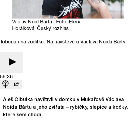
Václav Noid Bárta | Foto: Elena
Horálková, Český rozhlas
Tobogan na vodítku. Na návštěvě u Václava Noida Bárty
56:36
Aleš Cibulka navštívil v domku v Mukařově Václava
Noida Bártu a jeho zvířata – rybičky, slepice a kočky,
které sem chodí.
Tobogan s Václavem Noidem Bártou na