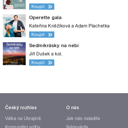
Koupit
Operette gala
Kateřina Kněžíková a Adam Plachetka
Koupit
Sedmikrásky na nebi
Jiří Dušek a kol.
Koupit
Český rozhlas
O nás
Válka na Ukrajině
Jak nás naladíte
Komunální volby
Nápověda