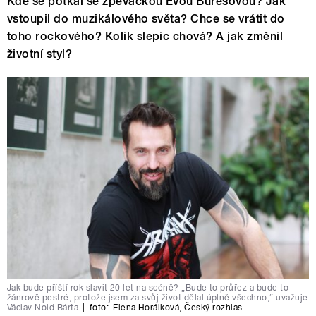
Kde se potkal se zpěvačkou Evou Burešovou? Jak
vstoupil do muzikálového světa? Chce se vrátit do
toho rockového? Kolik slepic chová? A jak změnil
životní styl?
Jak bude příští rok slavit 20 let na scéně? „Bude to průřez a bude to
žánrově pestré, protože jsem za svůj život dělal úplně všechno,“ uvažuje
Václav Noid Bárta
|
foto:
Elena Horálková
,
Český rozhlas