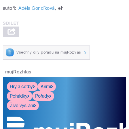
autoři:
Adéla Gondíková
,
eh
Všechny díly pořadu na mujRozhlas
mujRozhlas
Hry a četby
Krimi
Pohádky
Pořady
Živé vysílání