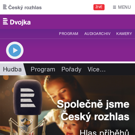
Přejít k hlavnímu obsahu
MENU
ŽIVĚ
PROGRAM
AUDIOARCHIV
KAMERY
Hudba
Program
Pořady
Více
…