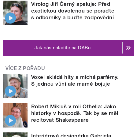
Virolog Jiří Černý apeluje: Před
exotickou dovolenou se poraďte
s odborníky a buďte zodpovědní
Jak nás naladíte na DABu
VÍCE Z POŘADU
Voxel skládá hity a míchá parfémy.
S jednou vůní ale marně bojuje
Robert Mikluš v roli Othella: Jako
historky v hospodě. Tak by se měl
recitovat Shakespeare
Interiérová designérka Gabriela