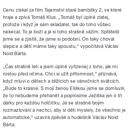
Cenu získal za film Tajemství staré bambitky 2, ve které
hraje a zpívá Tomáš Klus. „Tomáš byl úplně zlatej,
protože i když je sám skladatel, tak do toho vůbec
nekecal. To je boží a já si toho strašně vážím. Spřátelili
jsme se a zjistili, že jsme si podobní. On taky choval
slepice a dětí máme taky spoustu,“ vypočítává Václav
Noid Bárta.
„Čas strašně letí a jsem úplně vyřízenej z toho, jak mi
rostou před očima. Chci si užít přítomnost,“ přiznává,
když mluví o dětech a blížících se vánočních svátcích.
„Bude to krásné. S mojí ženou Eliškou jsme se domluvili,
že to nebudeme přehánět a poprosíme Ježíška jen o tři
dárky pro každou holčičku. Já se strašně bojím
rozmazlování a nechci, aby si děti myslely, že všechno je
automatické,“ uzavírá zpěvák a hudebník Václav Noid
Bárta.