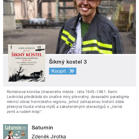
Šikmý kostel 3
Koupit
Románová kronika ztraceného města - léta 1945–1961. Karin
Lednická předkládá do značné míry převratný, dosavadní paradigma
měnící obraz hornického regionu, jehož zahlazenou historii stále
překrývá tlustá vrstva mýtů a zakořeněných stereotypů o „černé
zemi a rudém kraji“.
Saturnin
Zdeněk Jirotka