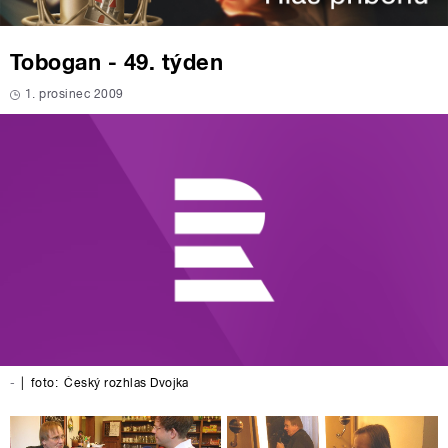
Tobogan - 49. týden
1. prosinec 2009
-
|
foto:
Český rozhlas Dvojka