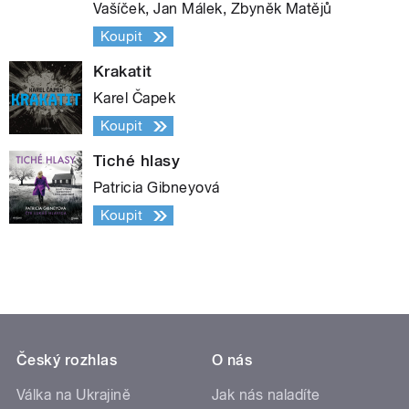
Vašíček, Jan Málek, Zbyněk Matějů
Koupit
Krakatit
Karel Čapek
Koupit
Tiché hlasy
Patricia Gibneyová
Koupit
Český rozhlas
O nás
Válka na Ukrajině
Jak nás naladíte