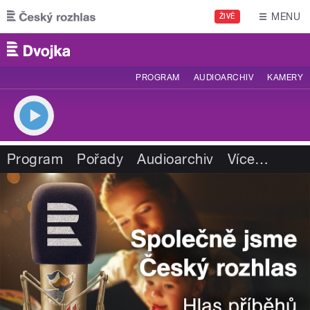
Přejít k hlavnímu obsahu
MENU
ŽIVĚ
PROGRAM
AUDIOARCHIV
KAMERY
Program
Pořady
Audioarchiv
Více
…