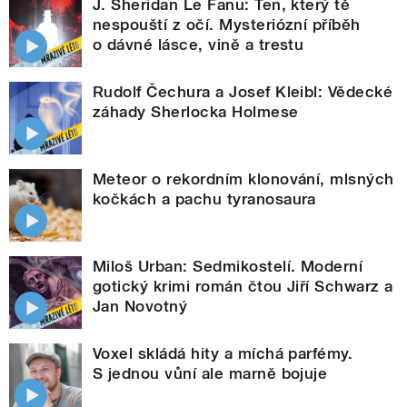
J. Sheridan Le Fanu: Ten, který tě
nespouští z očí. Mysteriózní příběh
o dávné lásce, vině a trestu
Rudolf Čechura a Josef Kleibl: Vědecké
záhady Sherlocka Holmese
Meteor o rekordním klonování, mlsných
kočkách a pachu tyranosaura
Miloš Urban: Sedmikostelí. Moderní
gotický krimi román čtou Jiří Schwarz a
Jan Novotný
Voxel skládá hity a míchá parfémy.
S jednou vůní ale marně bojuje