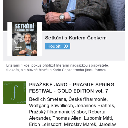
Setkání s Karlem Čapkem
Koupit
Literární fikce, pokus přiblížit literární nadsázkou spisovatele,
filozofa, ale hlavně člověka Karla Čapka trochu jinou formou.
PRAŽSKÉ JARO - PRAGUE SPRING
FESTIVAL - GOLD EDITION vol. 7
Bedřich Smetana, Česká filharmonie,
Wolfgang Sawallisch, Johannes Brahms,
Pražský filharmonický sbor, Roberta
Alexander, Thomas Allen, Lubomír Mátl,
Erich Leinsdorf, Miroslav Mareš, Jaroslav