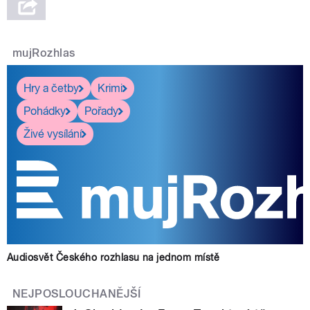
mujRozhlas
Hry a četby
Krimi
Pohádky
Pořady
Živé vysílání
Audiosvět Českého rozhlasu na jednom místě
NEJPOSLOUCHANĚJŠÍ