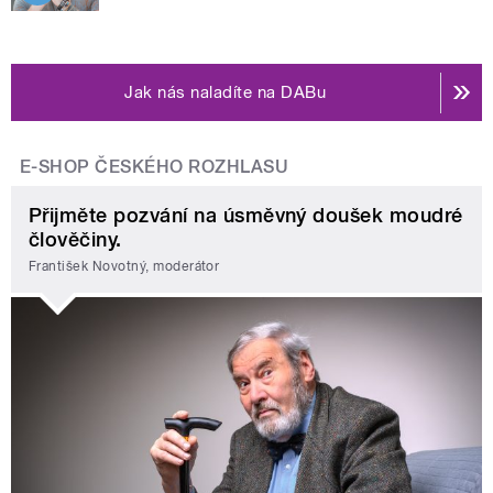
Jak nás naladíte na DABu
E-SHOP ČESKÉHO ROZHLASU
Přijměte pozvání na úsměvný doušek moudré
člověčiny.
František Novotný, moderátor