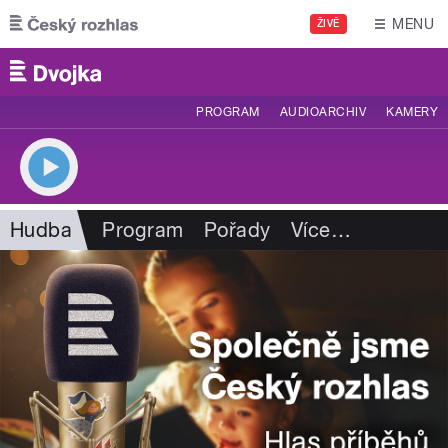
Přejít k hlavnímu obsahu
MENU
ŽIVĚ
PROGRAM
AUDIOARCHIV
KAMERY
Hudba
Program
Pořady
Více
…