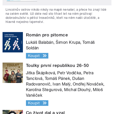
Lincolnův ostrov nikdo nikdy na mapě nenašel, a přece ho znají lidé
na celém světě. Už déle než sto třicet let na něm prožívají
dobrodružství s pěticí trosečníků, kteří na něm našli útočiště, a
hlavně nejedno tajemství.
Román pro pitomce
Lukáš Balabán, Šimon Krupa, Tomáš
Soldán
Koupit
Toulky první republikou 26-50
Jitka Škápíková, Petr Vodička, Petra
Tanclová, Tomáš Pánek, Dušan
Radovanovič, Ivan Malý, Ondřej Nováček,
Karolína Stegurová, Michal Dlouhý, Miloš
Vaněček
Koupit
Co život dal a vzal