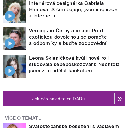
Interiérová designérka Gabriela
Hámová: S čím bojuju, jsou inspirace
z internetu
Virolog Jiří Černý apeluje: Před
exotickou dovolenou se poraďte
s odborníky a buďte zodpovědní
Leona Skleničková kvůli nové roli
studovala sebepoškozování: Nechtěla
jsem z ní udělat karikaturu
Jak nás naladíte na DABu
VÍCE O TÉMATU
Svatoštěpánské posezení s Václavem