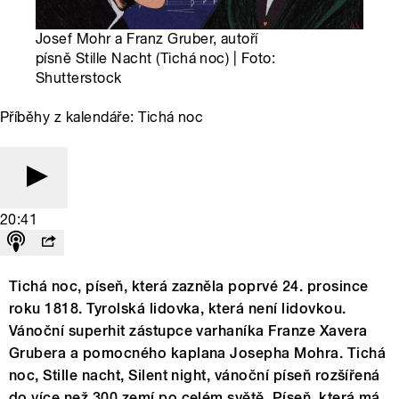
Josef Mohr a Franz Gruber, autoří
písně Stille Nacht (Tichá noc) | Foto:
Shutterstock
Příběhy z kalendáře: Tichá noc
20:41
Tichá noc, píseň, která zazněla poprvé 24. prosince
roku 1818. Tyrolská lidovka, která není lidovkou.
Vánoční superhit zástupce varhaníka Franze Xavera
Grubera a pomocného kaplana Josepha Mohra. Tichá
noc, Stille nacht, Silent night, vánoční píseň rozšířená
do více než 300 zemí po celém světě. Píseň, která má