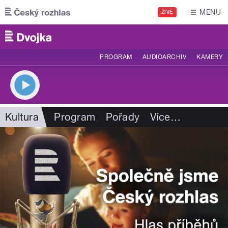
Přejít k hlavnímu obsahu
MENU
ŽIVĚ
PROGRAM
AUDIOARCHIV
KAMERY
Kultura
Program
Pořady
Více
…