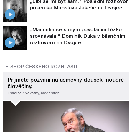
„Líbí se mi být sám.“ Poslední rozhovor
polárníka Miroslava Jakeše na Dvojce
„Maminka se s mým povoláním těžko
srovnávala.“ Dominik Duka v bilančním
rozhovoru na Dvojce
E-SHOP ČESKÉHO ROZHLASU
Přijměte pozvání na úsměvný doušek moudré
člověčiny.
František Novotný, moderátor