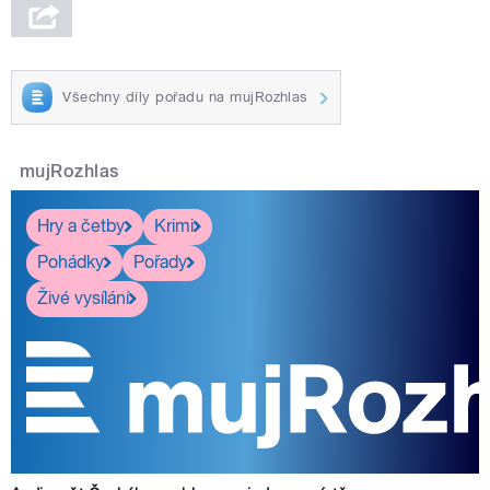
Všechny díly pořadu na mujRozhlas
mujRozhlas
Hry a četby
Krimi
Pohádky
Pořady
Živé vysílání