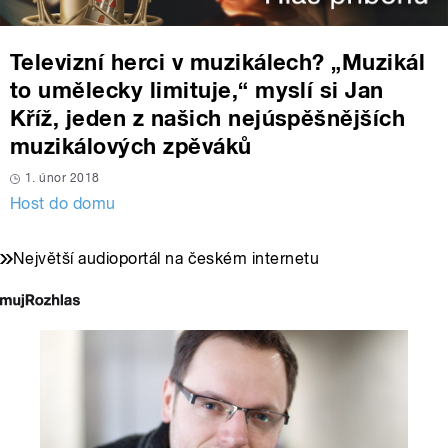
Televizní herci v muzikálech? „Muzikál
to umělecky limituje,“ myslí si Jan
Kříž, jeden z našich nejúspěšnějších
muzikálových zpěváků
1. únor 2018
Host do domu
Největší audioportál na českém internetu