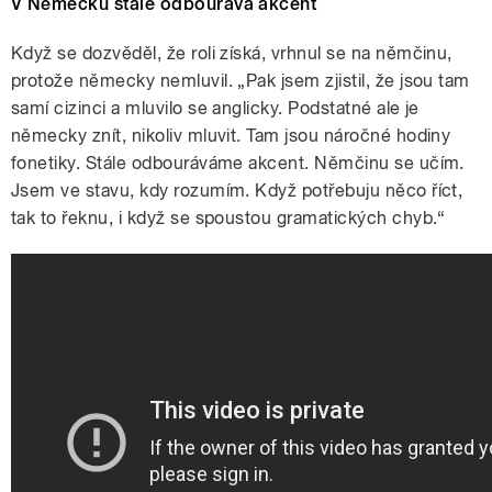
V Německu stále odbourává akcent
Když se dozvěděl, že roli získá, vrhnul se na němčinu,
protože německy nemluvil. „Pak jsem zjistil, že jsou tam
samí cizinci a mluvilo se anglicky. Podstatné ale je
německy znít, nikoliv mluvit. Tam jsou náročné hodiny
fonetiky. Stále odbouráváme akcent. Němčinu se učím.
Jsem ve stavu, kdy rozumím. Když potřebuju něco říct,
tak to řeknu, i když se spoustou gramatických chyb.“