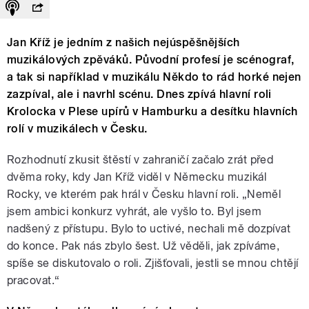
Jan Kříž je jedním z našich nejúspěšnějších
muzikálových zpěváků. Původní profesí je scénograf,
a tak si například v muzikálu Někdo to rád horké nejen
zazpíval, ale i navrhl scénu. Dnes zpívá hlavní roli
Krolocka v Plese upírů v Hamburku a desítku hlavních
rolí v muzikálech v Česku.
Rozhodnutí zkusit štěstí v zahraničí začalo zrát před
dvěma roky, kdy Jan Kříž viděl v Německu muzikál
Rocky, ve kterém pak hrál v Česku hlavní roli. „Neměl
jsem ambici konkurz vyhrát, ale vyšlo to. Byl jsem
nadšený z přístupu. Bylo to uctivé, nechali mě dozpívat
do konce. Pak nás zbylo šest. Už věděli, jak zpíváme,
spíše se diskutovalo o roli. Zjišťovali, jestli se mnou chtějí
pracovat.“