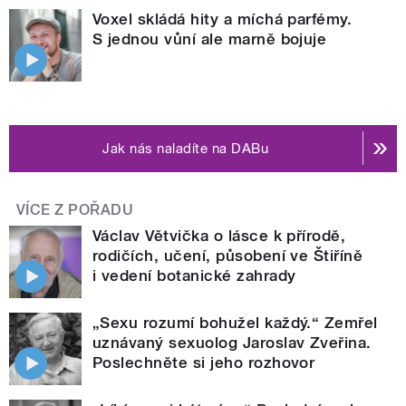
Voxel skládá hity a míchá parfémy.
S jednou vůní ale marně bojuje
Jak nás naladíte na DABu
VÍCE Z POŘADU
Václav Větvička o lásce k přírodě,
rodičích, učení, působení ve Štiříně
i vedení botanické zahrady
„Sexu rozumí bohužel každý.“ Zemřel
uznávaný sexuolog Jaroslav Zveřina.
Poslechněte si jeho rozhovor