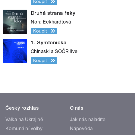
Koupit
Druhá strana řeky
Nora Eckhardtová
Koupit
1. Symfonická
Chinaski a SOČR live
Koupit
Český rozhlas
O nás
Válka na Ukrajině
Jak nás naladíte
Komunální volby
Nápověda