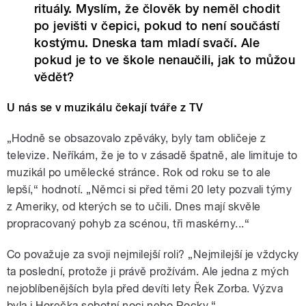
rituály. Myslím, že člověk by neměl chodit
po jevišti v čepici, pokud to není součástí
kostýmu. Dneska tam mladí svačí. Ale
pokud je to ve škole nenaučili, jak to můžou
vědět?
U nás se v muzikálu čekají tváře z TV
„Hodně se obsazovalo zpěváky, byly tam obličeje z
televize. Neříkám, že je to v zásadě špatně, ale limituje to
muzikál po umělecké stránce. Rok od roku se to ale
lepší,“ hodnotí. „Němci si před těmi 20 lety pozvali týmy
z Ameriky, od kterých se to učili. Dnes mají skvěle
propracovaný pohyb za scénou, tři maskérny...“
Co považuje za svoji nejmilejší roli? „Nejmilejší je vždycky
ta poslední, protože ji právě prožívám. Ale jedna z mých
nejoblíbenějších byla před devíti lety Řek Zorba. Výzva
byla i Horečka sobotní noci nebo Rocky.“