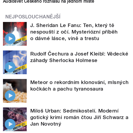
Audiosvět Českého rozhlasu na jednom místě
NEJPOSLOUCHANĚJŠÍ
J. Sheridan Le Fanu: Ten, který tě
nespouští z očí. Mysteriózní příběh
o dávné lásce, vině a trestu
Rudolf Čechura a Josef Kleibl: Vědecké
záhady Sherlocka Holmese
Meteor o rekordním klonování, mlsných
kočkách a pachu tyranosaura
Miloš Urban: Sedmikostelí. Moderní
gotický krimi román čtou Jiří Schwarz a
Jan Novotný