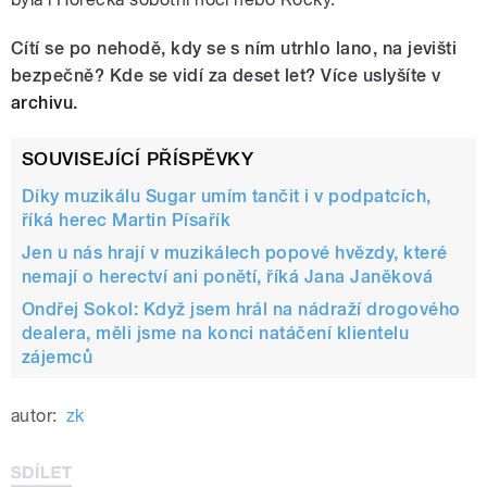
Cítí se po nehodě, kdy se s ním utrhlo lano, na jevišti
bezpečně? Kde se vidí za deset let? Více uslyšíte v
archivu
.
SOUVISEJÍCÍ PŘÍSPĚVKY
Díky muzikálu Sugar umím tančit i v podpatcích,
říká herec Martin Písařík
Jen u nás hrají v muzikálech popové hvězdy, které
nemají o herectví ani ponětí, říká Jana Janěková
Ondřej Sokol: Když jsem hrál na nádraží drogového
dealera, měli jsme na konci natáčení klientelu
zájemců
autor:
zk