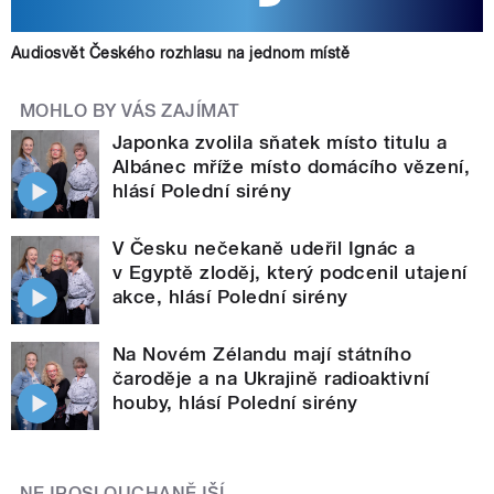
Audiosvět Českého rozhlasu na jednom místě
MOHLO BY VÁS ZAJÍMAT
Japonka zvolila sňatek místo titulu a
Albánec mříže místo domácího vězení,
hlásí Polední sirény
V Česku nečekaně udeřil Ignác a
v Egyptě zloděj, který podcenil utajení
akce, hlásí Polední sirény
Na Novém Zélandu mají státního
čaroděje a na Ukrajině radioaktivní
houby, hlásí Polední sirény
NEJPOSLOUCHANĚJŠÍ