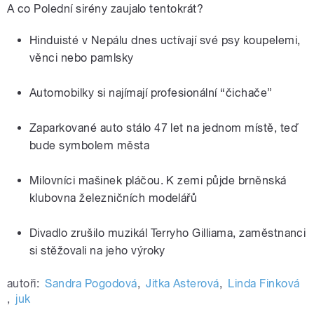
A co Polední sirény zaujalo tentokrát?
Hinduisté v Nepálu dnes uctívají své psy koupelemi,
věnci nebo pamlsky
Automobilky si najímají profesionální “čichače”
Zaparkované auto stálo 47 let na jednom místě, teď
bude symbolem města
Milovníci mašinek pláčou. K zemi půjde brněnská
klubovna železničních modelářů
Divadlo zrušilo muzikál Terryho Gilliama, zaměstnanci
si stěžovali na jeho výroky
autoři:
Sandra Pogodová
,
Jitka Asterová
,
Linda Finková
,
juk