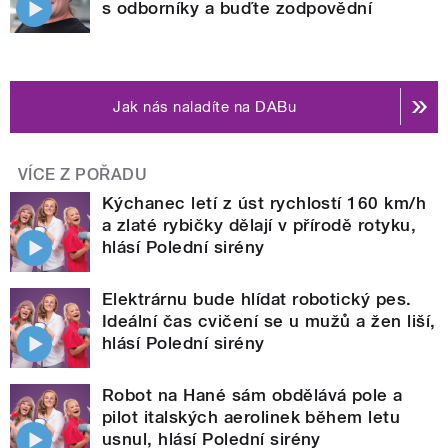
s odborníky a buďte zodpovědní
Jak nás naladíte na DABu
VÍCE Z POŘADU
Kýchanec letí z úst rychlostí 160 km/h
a zlaté rybičky dělají v přírodě rotyku,
hlásí Polední sirény
Elektrárnu bude hlídat robotický pes.
Ideální čas cvičení se u mužů a žen liší,
hlásí Polední sirény
Robot na Hané sám obdělává pole a
pilot italských aerolinek během letu
usnul, hlásí Polední sirény