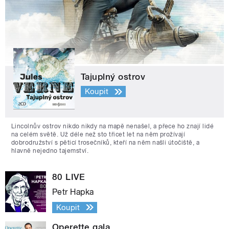
Tajuplný ostrov
Koupit
Lincolnův ostrov nikdo nikdy na mapě nenašel, a přece ho znají lidé
na celém světě. Už déle než sto třicet let na něm prožívají
dobrodružství s pěticí trosečníků, kteří na něm našli útočiště, a
hlavně nejedno tajemství.
80 LIVE
Petr Hapka
Koupit
Operette gala