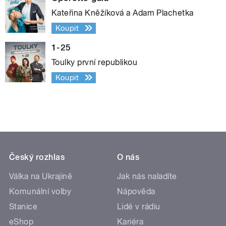
Kateřina Kněžíková a Adam Plachetka
Koupit
1-25
Toulky první republikou
Koupit
Český rozhlas
O nás
Válka na Ukrajině
Jak nás naladíte
Komunální volby
Nápověda
Stanice
Lidé v rádiu
eShop
Kariéra