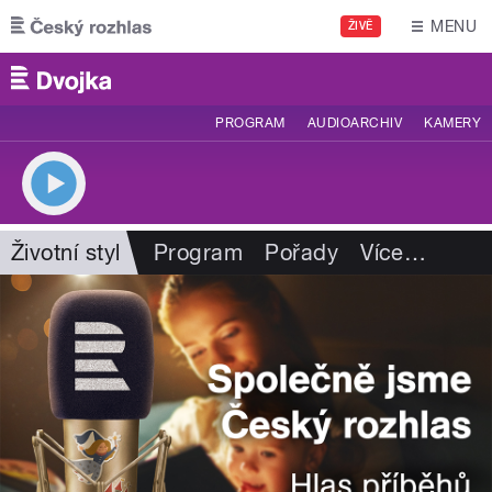
Přejít k hlavnímu obsahu
MENU
ŽIVĚ
PROGRAM
AUDIOARCHIV
KAMERY
Životní styl
Program
Pořady
Více
…