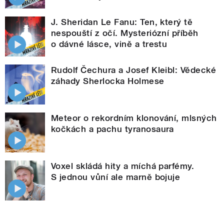
J. Sheridan Le Fanu: Ten, který tě
nespouští z očí. Mysteriózní příběh
o dávné lásce, vině a trestu
Rudolf Čechura a Josef Kleibl: Vědecké
záhady Sherlocka Holmese
Meteor o rekordním klonování, mlsných
kočkách a pachu tyranosaura
Voxel skládá hity a míchá parfémy.
S jednou vůní ale marně bojuje