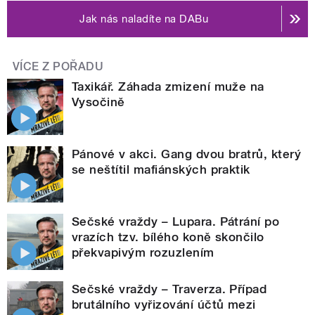
Jak nás naladíte na DABu
VÍCE Z POŘADU
Taxikář. Záhada zmizení muže na
Vysočině
Pánové v akci. Gang dvou bratrů, který
se neštítil mafiánských praktik
Sečské vraždy – Lupara. Pátrání po
vrazích tzv. bílého koně skončilo
překvapivým rozuzlením
Sečské vraždy – Traverza. Případ
brutálního vyřizování účtů mezi