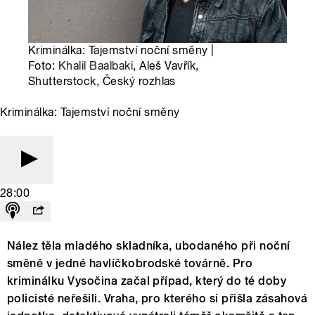
Kriminálka: Tajemství noční směny |
Foto:
Khalil Baalbaki
, Aleš Vavřík,
Shutterstock, Český rozhlas
Kriminálka: Tajemství noční směny
28:00
Nález těla mladého skladníka, ubodaného při noční
směně v jedné havlíčkobrodské továrně. Pro
kriminálku Vysočina začal případ, který do té doby
policisté neřešili. Vraha, pro kterého si přišla zásahová