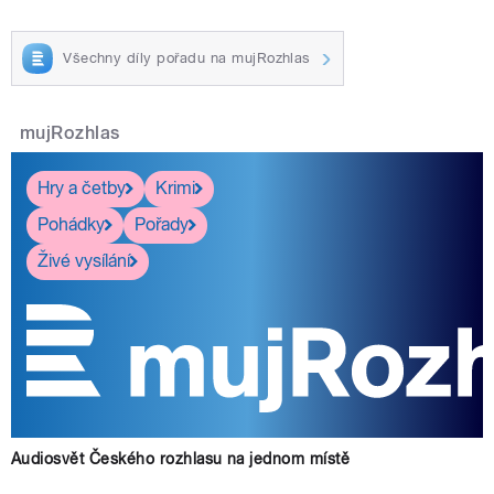
Všechny díly pořadu na mujRozhlas
mujRozhlas
Hry a četby
Krimi
Pohádky
Pořady
Živé vysílání
Audiosvět Českého rozhlasu na jednom místě