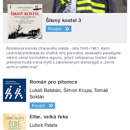
Šikmý kostel 3
Koupit
Románová kronika ztraceného města - léta 1945–1961. Karin
Lednická předkládá do značné míry převratný, dosavadní paradigma
měnící obraz hornického regionu, jehož zahlazenou historii stále
překrývá tlustá vrstva mýtů a zakořeněných stereotypů o „černé
zemi a rudém kraji“.
Román pro pitomce
Lukáš Balabán, Šimon Krupa, Tomáš
Soldán
Koupit
Elbe, velká řeka
Luboš Palata