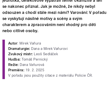
jednotka, detektivové vypátrali téměř okamžitě a ten
se nakonec přiznal. Jak je možné, že nikdy nebyl
odsouzen a chodí stále mezi námi? Varování: V pořadu
se vyskytují násilné motivy a scény a svým
charakterem a zpracováním není vhodný pro děti
nebo citlivé osoby.
Autor
: Mirek Vaňura
Dramaturgie:
Dana a Mirek Vaňurovi
Zvukový mistr:
Leoš Sedláček
Hudba:
Tomáš Pernický
Režie:
Dana Vaňurová
Premiéra:
19. 2. 2025
V pořadu jsou použity citace z materiálu Policie ČR.