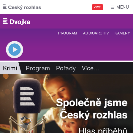
Přejít k hlavnímu obsahu
MENU
ŽIVĚ
PROGRAM
AUDIOARCHIV
KAMERY
Krimi
Program
Pořady
Více
…