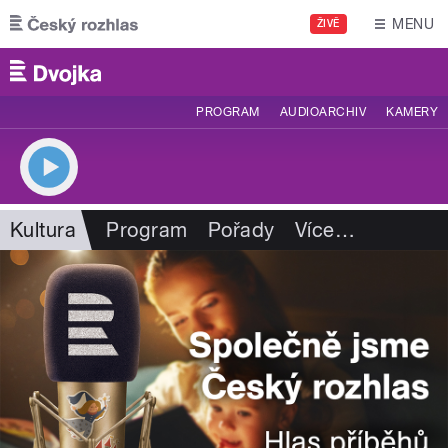
Přejít k hlavnímu obsahu
MENU
ŽIVĚ
PROGRAM
AUDIOARCHIV
KAMERY
Kultura
Program
Pořady
Více
…