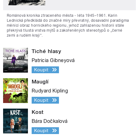
Románová kronika ztraceného města - léta 1945–1961. Karin
Lednická předkládá do značné míry převratný, dosavadní paradigma
měnící obraz hornického regionu, jehož zahlazenou historii stále
překrývá tlustá vrstva mýtů a zakořeněných stereotypů o „černé
zemi a rudém kraji“.
Tiché hlasy
Patricia Gibneyová
Koupit
Mauglí
Rudyard Kipling
Koupit
Kost
Bára Dočkalová
Koupit