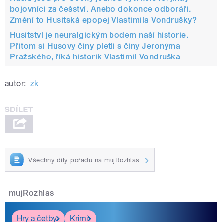
bojovníci za češství. Anebo dokonce odboráři.
Změní to Husitská epopej Vlastimila Vondrušky?
Husitství je neuralgickým bodem naší historie.
Přitom si Husovy činy pletli s činy Jeronýma
Pražského, říká historik Vlastimil Vondruška
autor:
zk
Všechny díly pořadu na mujRozhlas
mujRozhlas
Hry a četby
Krimi