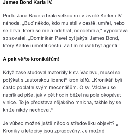
James Bond Karla IV.
Podle Jana Bauera hrála velkou roli v životě Karlem IV.
náhoda. „Buď někdo, kdo mu stál v cestě, umřel, nebo
se bitva, která se měla odehrát, neodehrála,“ vypočítává
spisovatel. „Dominikán Pavel byl jakýsi James Bond,
který Karlovi umetal cestu. Za tím museli být agenti.“
A pak věřte kronikářům!
Když zase studoval materiály k sv. Václavu, musel se
potýkat s „autorskou licencí“ kronikářů. „Kronikáři byli
často poplatní svým mecenášům. O sv. Václavu se
například píše, jak v pět hodin běžel na pole okopávat
vinice. To je představa nějakého mnicha, takhle by se
kníže nikdy nechoval.“
Je vůbec možné ještě něco o středověku objevit? „
Kroniky a letopisy jsou zpracovány. Je možné