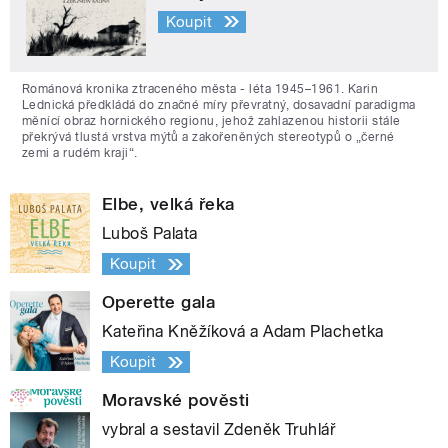
Koupit
Románová kronika ztraceného města - léta 1945–1961. Karin
Lednická předkládá do značné míry převratný, dosavadní paradigma
měnící obraz hornického regionu, jehož zahlazenou historii stále
překrývá tlustá vrstva mýtů a zakořeněných stereotypů o „černé
zemi a rudém kraji“.
Elbe, velká řeka
Luboš Palata
Koupit
Operette gala
Kateřina Kněžíková a Adam Plachetka
Koupit
Moravské pověsti
vybral a sestavil Zdeněk Truhlář