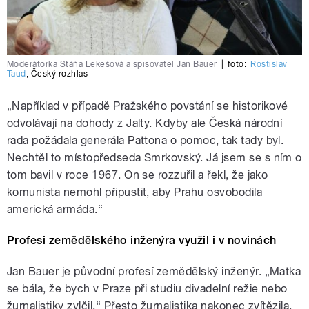
Moderátorka Stáňa Lekešová a spisovatel Jan Bauer
|
foto:
Rostislav
Taud
,
Český rozhlas
„Například v případě Pražského povstání se historikové
odvolávají na dohody z Jalty. Kdyby ale Česká národní
rada požádala generála Pattona o pomoc, tak tady byl.
Nechtěl to místopředseda Smrkovský. Já jsem se s ním o
tom bavil v roce 1967. On se rozzuřil a řekl, že jako
komunista nemohl připustit, aby Prahu osvobodila
americká armáda.“
Profesi zemědělského inženýra využil i v novinách
Jan Bauer je původní profesí zemědělský inženýr. „Matka
se bála, že bych v Praze při studiu divadelní režie nebo
žurnalistiky zvlčil.“ Přesto žurnalistika nakonec zvítězila.