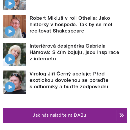
Robert Mikluš v roli Othella: Jako
historky v hospodě. Tak by se měl
recitovat Shakespeare
Interiérová designérka Gabriela
Hámová: S čím bojuju, jsou inspirace
z internetu
Virolog Jiří Černý apeluje: Před
exotickou dovolenou se poraďte
s odborníky a buďte zodpovědní
Jak nás naladíte na DABu