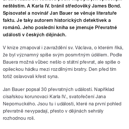
neštěstím. A Karla IV. bránil středověký James Bond.
Spisovatel a novinář Jan Bauer se věnuje literatuře
faktu. Je taky autorem historických detektivek a
románů. Jeho poslední kniha se jmenuje Převratné
události v českých dějinách.
V knize zmapoval i zavraždění sv. Václava, o kterém říká,
že byl významný spíše svým posmrtným údělem. Podle
Bauera možná vůbec nešlo o státní převrat, ale spíše o
opileckou hádku mezi rozdílnými bratry. Den před tím
totiž oslavovali křest syna.
Jan Bauer popsal 30 převratných událostí. Například
císařskou korunovaci Karla IV., svatořečení Jana
Nepomuckého. Jsou tu i události, které na první pohled
převratně nevypadají, přesto v dějinách sehrály
rozhodnou roli.