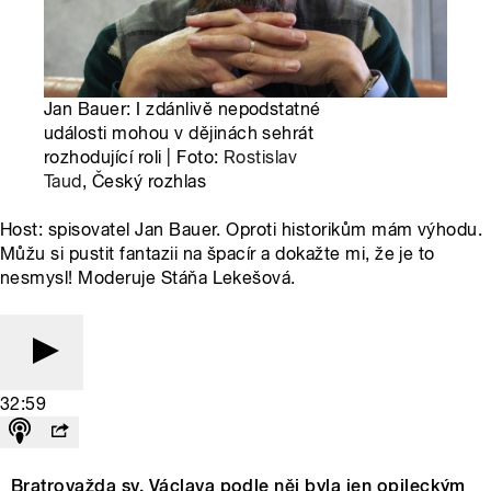
Jan Bauer: I zdánlivě nepodstatné
události mohou v dějinách sehrát
rozhodující roli | Foto:
Rostislav
Taud
, Český rozhlas
Host: spisovatel Jan Bauer. Oproti historikům mám výhodu.
Můžu si pustit fantazii na špacír a dokažte mi, že je to
nesmysl! Moderuje Stáňa Lekešová.
32:59
Bratrovažda sv. Václava podle něj byla jen opileckým