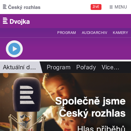
Přejít k hlavnímu obsahu
MENU
ŽIVĚ
PROGRAM
AUDIOARCHIV
KAMERY
Aktuální dění
Program
Pořady
Více
…