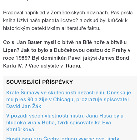
Pracoval například v Zemědělských novinách. Pak přišla
kniha Uživí naše planeta lidstvo? a odsud byl krůček k
historickým detektivkám a literatuře faktu.
Co si Jan Bauer myslí o bitvě na Bílé hoře a bitvě u
Lipan? Jak to bylo s Dubčekovou cestou do Prahy v
roce 1989? Byl dominikán Pavel jakýsi James Bond
Karla IV. ? Více uslyšíte v
iRadiu
.
SOUVISEJÍCÍ PŘÍSPĚVKY
Krále Šumavy ve skutečnosti nezastřelili. Dneska je
mu přes 90 a žije v Chicagu, prozrazuje spisovatel
David Jan Žák
V pozadí všech vlastností mistra Jana Husa byla
hluboká víra v Boha, tvrdí spisovatelka Eva
Kantůrková
Husiti jsou pro Čechy jednou vyvrhelové, jindy