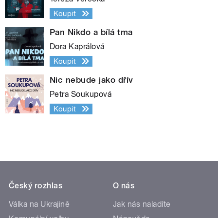
Koupit
Pan Nikdo a bílá tma
Dora Kaprálová
Koupit
Nic nebude jako dřív
Petra Soukupová
Koupit
Český rozhlas
O nás
Válka na Ukrajině
Jak nás naladíte