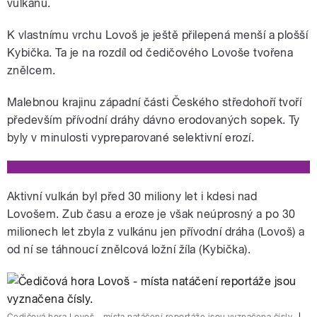
vulkánu.
K vlastnímu vrchu Lovoš je ještě přilepená menší a plošší
Kybička. Ta je na rozdíl od čedičového Lovoše tvořena
znělcem.
Malebnou krajinu západní části Českého středohoří tvoří
především přívodní dráhy dávno erodovaných sopek. Ty
byly v minulosti vypreparované selektivní erozí.
Aktivní vulkán byl před 30 miliony let i kdesi nad
Lovošem. Zub času a eroze je však neúprosný a po 30
milionech let zbyla z vulkánu jen přívodní dráha (Lovoš) a
od ní se táhnoucí znělcová ložní žíla (Kybička).