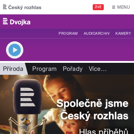
Přejít k hlavnímu obsahu
MENU
ŽIVĚ
PROGRAM
AUDIOARCHIV
KAMERY
Příroda
Program
Pořady
Více
…