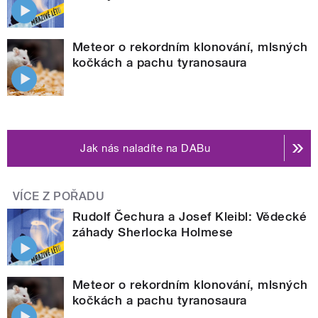
Meteor o rekordním klonování, mlsných
kočkách a pachu tyranosaura
Jak nás naladíte na DABu
VÍCE Z POŘADU
Rudolf Čechura a Josef Kleibl: Vědecké
záhady Sherlocka Holmese
Meteor o rekordním klonování, mlsných
kočkách a pachu tyranosaura