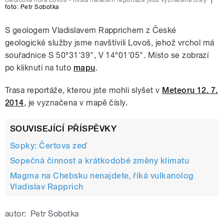
Čedičová hora Lovoš - místa natáčení reportáže jsou vyznačena čísly.
|
foto:
Petr Sobotka
S geologem Vladislavem Rapprichem z České
geologické služby jsme navštívili Lovoš, jehož vrchol má
souřadnice S 50°31'39", V 14°01'05". Místo se zobrazí
po kliknutí na tuto
mapu
.
Trasa reportáže, kterou jste mohli slyšet v
Meteoru 12. 7.
2014
, je vyznačena v mapě čísly.
SOUVISEJÍCÍ PŘÍSPĚVKY
Sopky: Čertova zeď
Sopečná činnost a krátkodobé změny klimatu
Magma na Chebsku nenajdete, říká vulkanolog
Vladislav Rapprich
autor:
Petr Sobotka