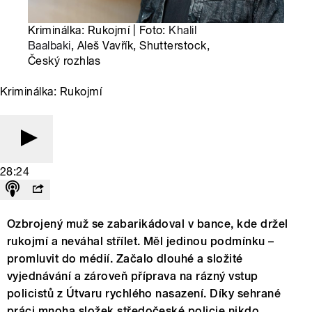
Kriminálka: Rukojmí | Foto:
Khalil
Baalbaki
, Aleš Vavřík, Shutterstock,
Český rozhlas
Kriminálka: Rukojmí
28:24
Ozbrojený muž se zabarikádoval v bance, kde držel
rukojmí a neváhal střílet. Měl jedinou podmínku –
promluvit do médií. Začalo dlouhé a složité
vyjednávání a zároveň příprava na rázný vstup
policistů z Útvaru rychlého nasazení. Díky sehrané
práci mnoha složek středočeské policie nikdo