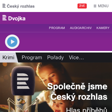
Přejít k hlavnímu obsahu
MENU
ŽIVĚ
PROGRAM
AUDIOARCHIV
KAMERY
Krimi
Program
Pořady
Více
…