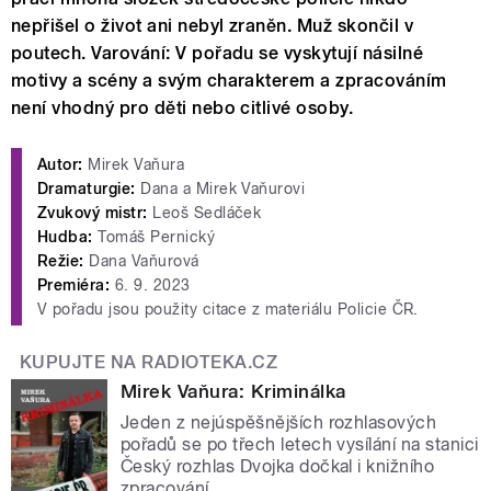
nepřišel o život ani nebyl zraněn. Muž skončil v
poutech. Varování: V pořadu se vyskytují násilné
motivy a scény a svým charakterem a zpracováním
není vhodný pro děti nebo citlivé osoby.
Autor:
Mirek Vaňura
Dramaturgie:
Dana a Mirek Vaňurovi
Zvukový mistr:
Leoš Sedláček
Hudba:
Tomáš Pernický
Režie:
Dana Vaňurová
Premiéra:
6. 9. 2023
V pořadu jsou použity citace z materiálu Policie ČR.
KUPUJTE NA RADIOTEKA.CZ
Mirek Vaňura: Kriminálka
Jeden z nejúspěšnějších rozhlasových
pořadů se po třech letech vysílání na stanici
Český rozhlas Dvojka dočkal i knižního
zpracování.