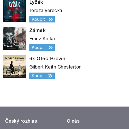
Lyžák
Tereza Verecká
Koupit
Zámek
Franz Kafka
Koupit
6x Otec Brown
Gilbert Keith Chesterton
Koupit
Český rozhlas
O nás