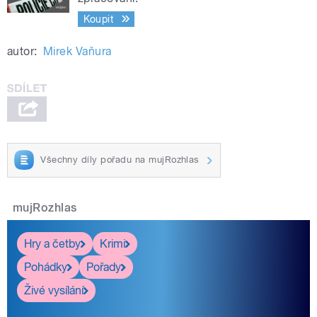
Koupit
autor:
Mirek Vaňura
Všechny díly pořadu na mujRozhlas
mujRozhlas
Hry a četby
Krimi
Pohádky
Pořady
Živé vysílání