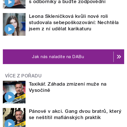
s odborníky a buďte zodpovědní
Leona Skleničková kvůli nové roli
studovala sebepoškozování: Nechtěla
jsem z ní udělat karikaturu
Jak nás naladíte na DABu
VÍCE Z POŘADU
Taxikář. Záhada zmizení muže na
Vysočině
Pánové v akci. Gang dvou bratrů, který
se neštítil mafiánských praktik