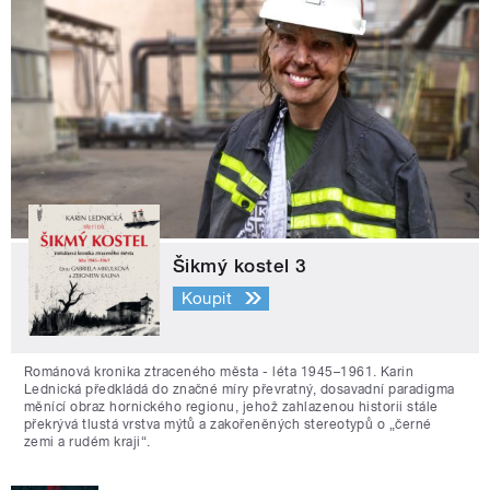
Šikmý kostel 3
Koupit
Románová kronika ztraceného města - léta 1945–1961. Karin
Lednická předkládá do značné míry převratný, dosavadní paradigma
měnící obraz hornického regionu, jehož zahlazenou historii stále
překrývá tlustá vrstva mýtů a zakořeněných stereotypů o „černé
zemi a rudém kraji“.