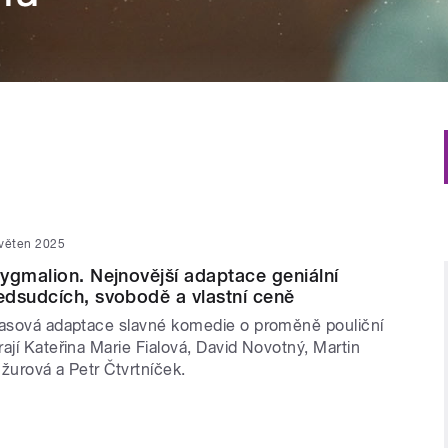
květen 2025
ygmalion. Nejnovější adaptace geniální
dsudcích, svobodě a vlastní ceně
lasová adaptace slavné komedie o proměně pouliční
ají Kateřina Marie Fialová, David Novotný, Martin
žurová a Petr Čtvrtníček.