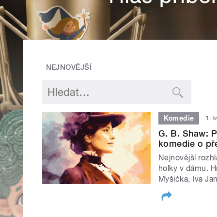
NEJNOVĚJŠÍ
Komedie
1. 
G. B. Shaw: P
komedie o pře
Nejnovější rozh
holky v dámu. Hr
Myšička, Iva Jan