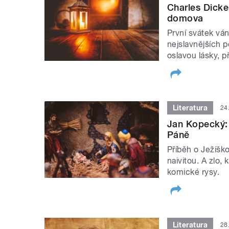
Charles Dicken
domova
První svátek ván
nejslavnějších 
oslavou lásky, p
Literatura
24
Jan Kopecký: 
Páně
Příběh o Ježíšk
naivitou. A zlo,
komické rysy.
Literatura
28