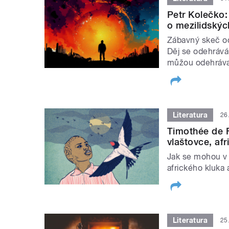
Petr Kolečko:
o mezilidskýc
Zábavný skeč od 
Děj se odehrává
můžou odehrávat
Literatura
26
Timothée de F
vlaštovce, afr
Jak se mohou v 
afrického kluka
Literatura
25