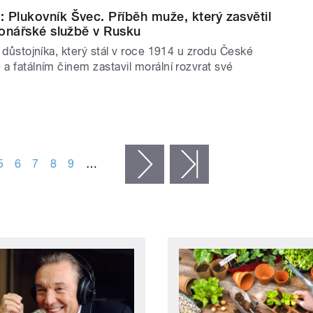
 Plukovník Švec. Příběh muže, který zasvětil
gionářské službě v Rusku
li důstojníka, který stál v roce 1914 u zrodu České
 a fatálním činem zastavil morální rozvrat své
5
6
7
8
9
…
následující ›
poslední »