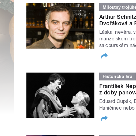
Milostný trojúh
Arthur Schnit
Dvořáková a P
Láska, nevěra, v
manželském trojú
salcburském nád
Historická hra
František Nep
z doby panová
Eduard Cupák, Bo
Haničinec nebo 