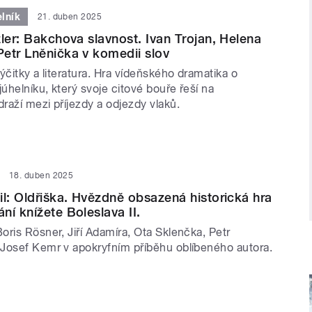
elník
21. duben 2025
zler: Bakchova slavnost. Ivan Trojan, Helena
etr Lněnička v komedii slov
ýčitky a literatura. Hra vídeňského dramatika o
helníku, který svoje citové bouře řeší na
raží mezi příjezdy a odjezdy vlaků.
18. duben 2025
il: Oldřiška. Hvězdně obsazená historická hra
ní knížete Boleslava II.
ris Rösner, Jiří Adamíra, Ota Sklenčka, Petr
Josef Kemr v apokryfním příběhu oblíbeného autora.