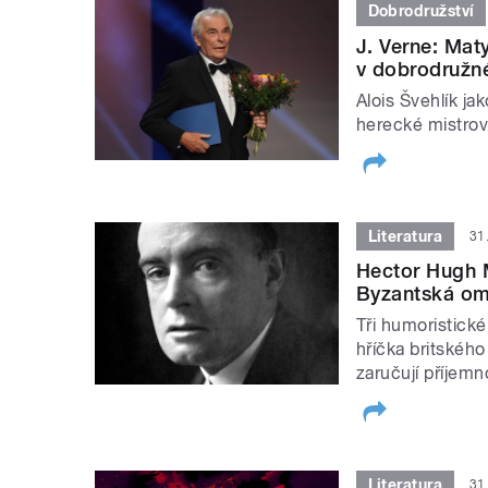
Dobrodružství
J. Verne: Maty
v dobrodružn
Alois Švehlík j
herecké mistrov
Literatura
31
Hector Hugh M
Byzantská om
Tři humoristické
hříčka britského
zaručují příjem
Literatura
31