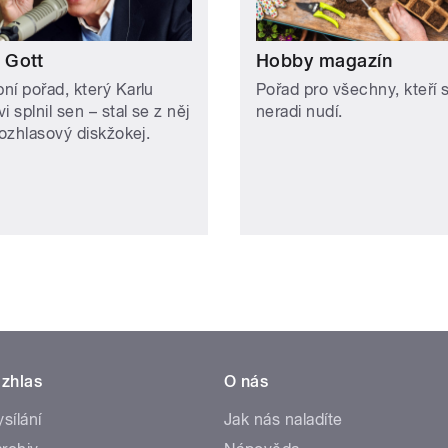
 Gott
Hobby magazín
ní pořad, který Karlu
Pořad pro všechny, kteří 
i splnil sen – stal se z něj
neradi nudí.
rozhlasový diskžokej.
zhlas
O nás
ysílání
Jak nás naladíte