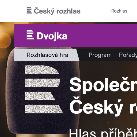
Přejít k hlavnímu obsahu
iRozhlas
Rozhlasová hra
Program
Pořad