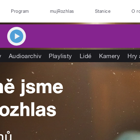
Program
mujRozhlas
Stanice
O r
y
Audioarchiv
Playlisty
Lidé
Kamery
Hry 