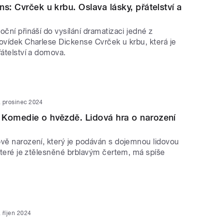
s: Cvrček u krbu. Oslava lásky, přátelství a
oční přináší do vysílání dramatizaci jedné z
povídek Charlese Dickense Cvrček u krbu, která je
řátelství a domova.
. prosinec 2024
Komedie o hvězdě. Lidová hra o narození
ově narození, který je podáván s dojemnou lidovou
 které je ztělesněné brblavým čertem, má spíše
. říjen 2024