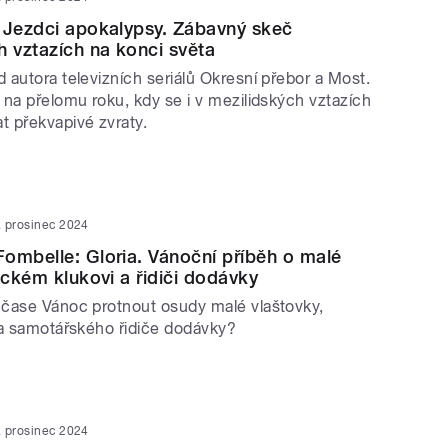
 Jezdci apokalypsy. Zábavný skeč
h vztazích na konci světa
autora televizních seriálů Okresní přebor a Most.
 na přelomu roku, kdy se i v mezilidských vztazích
 překvapivé zvraty.
. prosinec 2024
ombelle: Gloria. Vánoční příběh o malé
ickém klukovi a řidiči dodávky
čase Vánoc protnout osudy malé vlaštovky,
 a samotářského řidiče dodávky?
. prosinec 2024