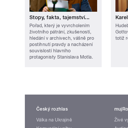
Stopy, fakta, tajemství...
Karel
Pořad, který je vyvrcholením
Hudeb
životního pátrání, zkušeností,
Gottov
hledání v archivech, vášně pro
totiž 
postihnutí pravdy a nacházení
souvislostí hlavního
protagonisty Stanislava Motla.
Český rozhlas
mujRo
Válka na Ukrajině
Živé v