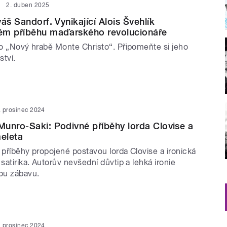
2. duben 2025
áš Sandorf. Vynikající Alois Švehlík
ém příběhu maďarského revolucionáře
ako „Nový hrabě Monte Christo“. Připomeňte si jeho
ství.
. prosinec 2024
unro-Saki: Podivné příběhy lorda Clovise a
eleta
 příběhy propojené postavou lorda Clovise a ironická
 satirika. Autorův nevšední důvtip a lehká ironie
nou zábavu.
. prosinec 2024