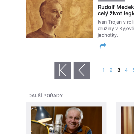
Rudolf Medek:
celý život le
Ivan Trojan v ro
družiny v Kyjevě
jednotky.
STRÁNKY
1
2
3
4
« první
‹ předchozí
DALŠÍ POŘADY