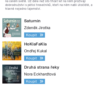
na celém světě. Už déle než sto třicet let na něm prožívají
dobrodružství s pěticí trosečníků, kteří na něm našli útočiště, a
hlavně nejedno tajemství.
Saturnin
Zdeněk Jirotka
Koupit
HoKlaFaKla
Ondřej Kukal
Koupit
Druhá strana řeky
Nora Eckhardtová
Koupit