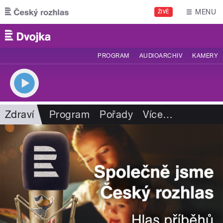
Přejít k hlavnímu obsahu
MENU
ŽIVĚ
PROGRAM
AUDIOARCHIV
KAMERY
Zdraví
Program
Pořady
Více
…