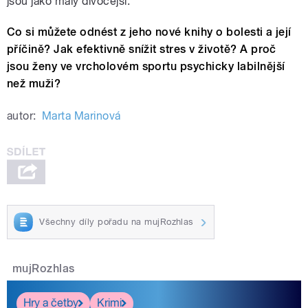
jsou jako malý divočejší.“
Co si můžete odnést z jeho nové knihy o bolesti a její
příčině? Jak efektivně snížit stres v životě? A proč
jsou ženy ve vrcholovém sportu psychicky labilnější
než muži?
autor:
Marta Marinová
Všechny díly pořadu na mujRozhlas
mujRozhlas
Hry a četby
Krimi