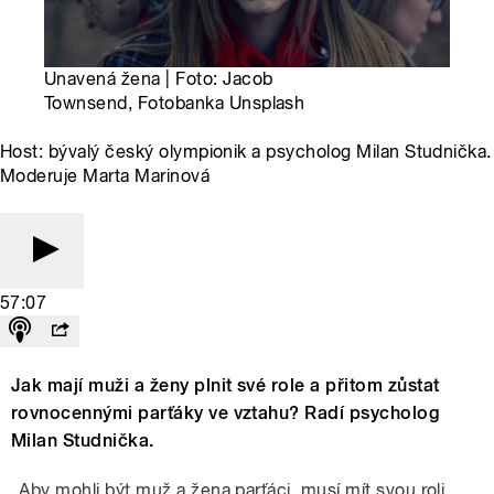
Unavená žena | Foto: Jacob
Townsend, Fotobanka Unsplash
Host: bývalý český olympionik a psycholog Milan Studnička.
Moderuje Marta Marinová
57:07
Jak mají muži a ženy plnit své role a přitom zůstat
rovnocennými parťáky ve vztahu? Radí psycholog
Milan Studnička.
„Aby mohli být muž a žena parťáci, musí mít svou roli.