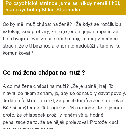
Po psychické stránce jsme se nikdy neměli hůř,
říká psycholog Milan Studnička
Co by měl muž chápat na ženě? „Že když se rozčilujou,
vztekají, jsou protivný, že to je jenom jejich trápení. Že
tím dávají najevo, že se něčeho bojí, že mají z něčeho
strach, že cítí bezmoc a jenom to nedokáží v tu chvilku
komunikovat.“
Co má žena chápat na muži?
A co má žena chápat na muži? „Že je úplně jinej. To
hlavní, co říkám ženám, je, aby se odnaučily dávat povely.
Jeden můj klient mi řekl, že přišel domů a žena mu řekla:
Běž si umýt ruce! Tak logicky přišla emoce. Je to jenom
proto, že chlapeček prožil v raném věku hodně
penalizace za to, že se nějak projevoval. Protože kluci