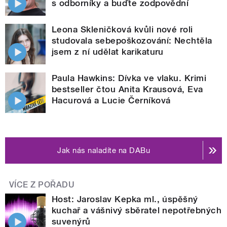
s odborníky a buďte zodpovědní
Leona Skleničková kvůli nové roli
studovala sebepoškozování: Nechtěla
jsem z ní udělat karikaturu
Paula Hawkins: Dívka ve vlaku. Krimi
bestseller čtou Anita Krausová, Eva
Hacurová a Lucie Černíková
Jak nás naladíte na DABu
VÍCE Z POŘADU
Host: Jaroslav Kepka ml., úspěšný
kuchař a vášnivý sběratel nepotřebných
suvenýrů