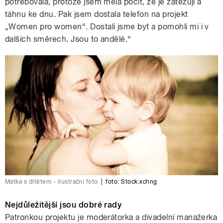
potřebovala, protože jsem měla pocit, že je zatěžuji a
táhnu ke dnu. Pak jsem dostala telefon na projekt
„Women pro women“. Dostali jsme byt a pomohli mi i v
dalších směrech. Jsou to andělé.“
Matka s dítětem - ilustrační foto
|
foto:
Stock.xchng
Nejdůležitější jsou dobré rady
Patronkou projektu je moderátorka a divadelní manažerka