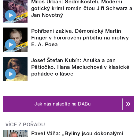
Miloš Urban: Sedmikostelí. Moderní
gotický krimi román čtou Jiří Schwarz a
Jan Novotný
Pohřbeni zaživa. Démonický Martin
Finger v hororovém příběhu na motivy
E. A. Poea
Josef Štefan Kubín: Anulka a pan
Pětiočko. Hana Maciuchová v klasické
pohádce o lásce
Jak nás naladíte na DABu
VÍCE Z POŘADU
Pavel Váňa: „Byliny jsou dokonalými