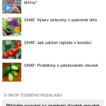
léčivy“
CHAT: Výsev zeleniny v polovině léta
CHAT: Jak udržet rajčata v kondici
CHAT: Problémy s pěstováním okurek
E-SHOP ČESKÉHO ROZHLASU
Přijměte pozvání na úsměvný doušek moudré