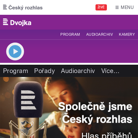
Přejít k hlavnímu obsahu
MENU
ŽIVĚ
PROGRAM
AUDIOARCHIV
KAMERY
Program
Pořady
Audioarchiv
Více
…