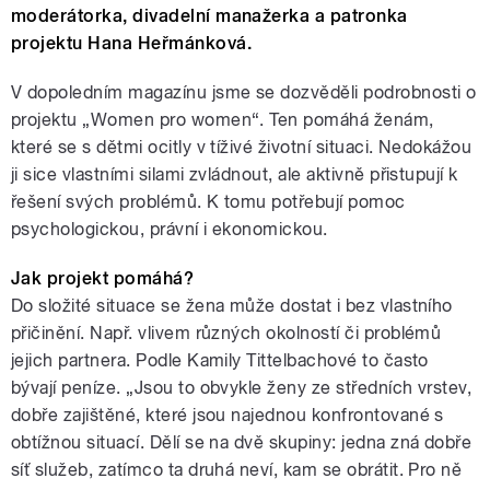
moderátorka, divadelní manažerka a patronka
projektu Hana Heřmánková.
V dopoledním magazínu jsme se dozvěděli podrobnosti o
projektu „Women pro women“. Ten pomáhá ženám,
které se s dětmi ocitly v tíživé životní situaci. Nedokážou
ji sice vlastními silami zvládnout, ale aktivně přistupují k
řešení svých problémů. K tomu potřebují pomoc
psychologickou, právní i ekonomickou.
Jak projekt pomáhá?
Do složité situace se žena může dostat i bez vlastního
přičinění. Např. vlivem různých okolností či problémů
jejich partnera. Podle Kamily Tittelbachové to často
bývají peníze. „Jsou to obvykle ženy ze středních vrstev,
dobře zajištěné, které jsou najednou konfrontované s
obtížnou situací. Dělí se na dvě skupiny: jedna zná dobře
síť služeb, zatímco ta druhá neví, kam se obrátit. Pro ně