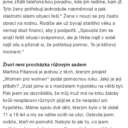
jsme zřídili telefonickou poradnu, kde jim radíme, kam jít.
Tyto ženy potřebují jednoduše nasměrovat a pak
vlastními silami situaci řeší.“ Žena v nouzi se prý často
obrací na rodinu. Rodiče ale už bývají staršího věku a
nemají dost financí, aby ji podpořili. „Spousta žen se
snaží řešit situaci svépomocí, ale je třeba najít v sobě
najít sílu a přiznat si, že potřebuji pomoc. To je klíčový
moment.“
Život není procházka růžovým sadem
Martina Fišarová je jednou z těch, kterým projekt
„Women pro women“ podal pomocnou ruku. Jaký je její
příběh? „Vzali jsme si s manželem hypotéku na větší byt.
Pak jsem se dozvěděla, že můj muž má na krku žaloby
kvůli nesplácení různých půjček a že nesplácí ani
hypotéku. Máme spolu dvě děti, kterým bylo v té době
11 a 16 let a my se náhle ocitli na ulici. Oslovila jsem
rodiče, kteří mi pomohli. Nebylo to ale to, co jsem