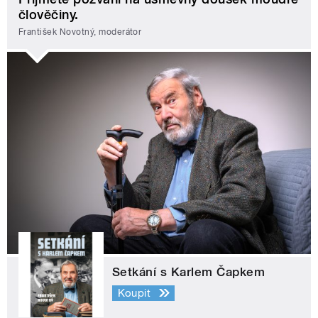
člověčiny.
František Novotný, moderátor
Setkání s Karlem Čapkem
Koupit