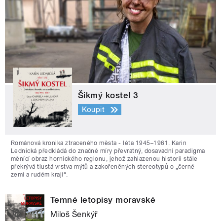
Šikmý kostel 3
Koupit
Románová kronika ztraceného města - léta 1945–1961. Karin
Lednická předkládá do značné míry převratný, dosavadní paradigma
měnící obraz hornického regionu, jehož zahlazenou historii stále
překrývá tlustá vrstva mýtů a zakořeněných stereotypů o „černé
zemi a rudém kraji“.
Temné letopisy moravské
Miloš Šenkýř