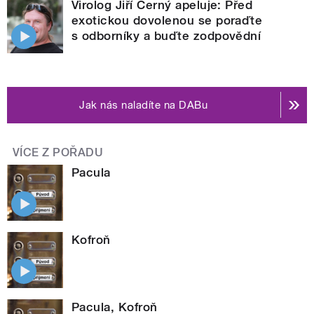
Virolog Jiří Černý apeluje: Před
exotickou dovolenou se poraďte
s odborníky a buďte zodpovědní
Jak nás naladíte na DABu
VÍCE Z POŘADU
Pacula
Kofroň
Pacula, Kofroň