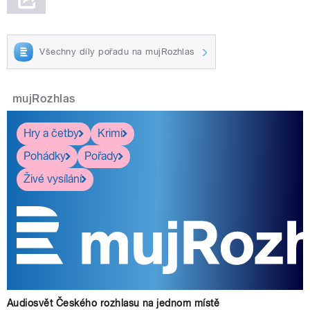
Všechny díly pořadu na mujRozhlas
mujRozhlas
Hry a četby
Krimi
Pohádky
Pořady
Živé vysílání
Audiosvět Českého rozhlasu na jednom místě