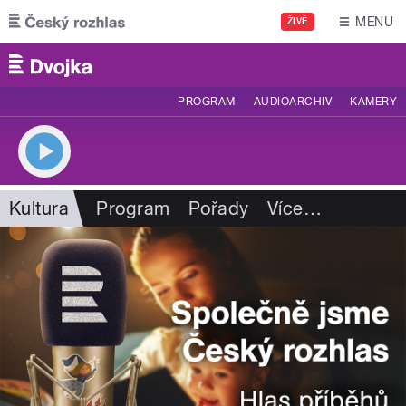
Přejít k hlavnímu obsahu
MENU
ŽIVĚ
PROGRAM
AUDIOARCHIV
KAMERY
Kultura
Program
Pořady
Více
…