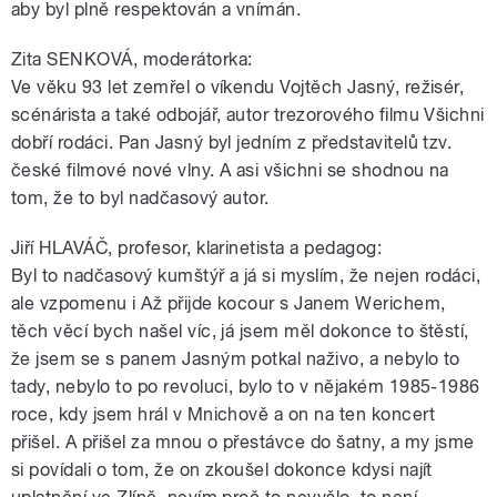
aby byl plně respektován a vnímán.
Zita SENKOVÁ, moderátorka:
Ve věku 93 let zemřel o víkendu Vojtěch Jasný, režisér,
scénárista a také odbojář, autor trezorového filmu Všichni
dobří rodáci. Pan Jasný byl jedním z představitelů tzv.
české filmové nové vlny. A asi všichni se shodnou na
tom, že to byl nadčasový autor.
Jiří HLAVÁČ, profesor, klarinetista a pedagog:
Byl to nadčasový kumštýř a já si myslím, že nejen rodáci,
ale vzpomenu i Až přijde kocour s Janem Werichem,
těch věcí bych našel víc, já jsem měl dokonce to štěstí,
že jsem se s panem Jasným potkal naživo, a nebylo to
tady, nebylo to po revoluci, bylo to v nějakém 1985-1986
roce, kdy jsem hrál v Mnichově a on na ten koncert
přišel. A přišel za mnou o přestávce do šatny, a my jsme
si povídali o tom, že on zkoušel dokonce kdysi najít