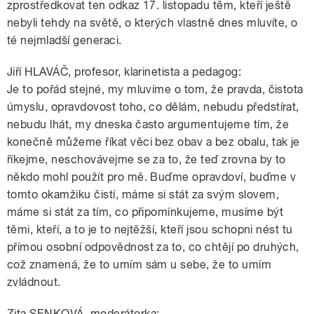
zprostředkovat ten odkaz 17. listopadu těm, kteří ještě
nebyli tehdy na světě, o kterých vlastně dnes mluvíte, o
té nejmladší generaci.
Jiří HLAVÁČ, profesor, klarinetista a pedagog:
Je to pořád stejné, my mluvíme o tom, že pravda, čistota
úmyslu, opravdovost toho, co dělám, nebudu předstírat,
nebudu lhát, my dneska často argumentujeme tím, že
konečně můžeme říkat věci bez obav a bez obalu, tak je
říkejme, neschovávejme se za to, že teď zrovna by to
někdo mohl použít pro mě. Buďme opravdoví, buďme v
tomto okamžiku čistí, máme si stát za svým slovem,
máme si stát za tím, co připomínkujeme, musíme být
těmi, kteří, a to je to nejtěžší, kteří jsou schopni nést tu
přímou osobní odpovědnost za to, co chtějí po druhých,
což znamená, že to umím sám u sebe, že to umím
zvládnout.
Zita SENKOVÁ, moderátorka: