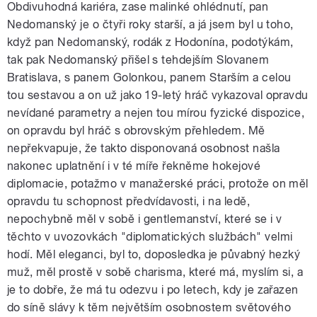
Obdivuhodná kariéra, zase malinké ohlédnutí, pan
Nedomanský je o čtyři roky starší, a já jsem byl u toho,
když pan Nedomanský, rodák z Hodonína, podotýkám,
tak pak Nedomanský přišel s tehdejším Slovanem
Bratislava, s panem Golonkou, panem Starším a celou
tou sestavou a on už jako 19-letý hráč vykazoval opravdu
nevídané parametry a nejen tou mírou fyzické dispozice,
on opravdu byl hráč s obrovským přehledem. Mě
nepřekvapuje, že takto disponovaná osobnost našla
nakonec uplatnění i v té míře řekněme hokejové
diplomacie, potažmo v manažerské práci, protože on měl
opravdu tu schopnost předvídavosti, i na ledě,
nepochybně měl v sobě i gentlemanství, které se i v
těchto v uvozovkách "diplomatických službách" velmi
hodí. Měl eleganci, byl to, doposledka je půvabný hezký
muž, měl prostě v sobě charisma, které má, myslím si, a
je to dobře, že má tu odezvu i po letech, kdy je zařazen
do síně slávy k těm největším osobnostem světového