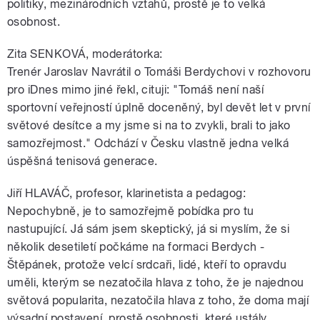
politiky, mezinárodních vztahů, prostě je to velká
osobnost.
Zita SENKOVÁ, moderátorka:
Trenér Jaroslav Navrátil o Tomáši Berdychovi v rozhovoru
pro iDnes mimo jiné řekl, cituji: "Tomáš není naší
sportovní veřejností úplně doceněný, byl devět let v první
světové desítce a my jsme si na to zvykli, brali to jako
samozřejmost." Odchází v Česku vlastně jedna velká
úspěšná tenisová generace.
Jiří HLAVÁČ, profesor, klarinetista a pedagog:
Nepochybně, je to samozřejmě pobídka pro tu
nastupující. Já sám jsem skeptický, já si myslím, že si
několik desetiletí počkáme na formaci Berdych -
Štěpánek, protože velcí srdcaři, lidé, kteří to opravdu
uměli, kterým se nezatočila hlava z toho, že je najednou
světová popularita, nezatočila hlava z toho, že doma mají
výsadní postavení, prostě osobnosti, které ustály