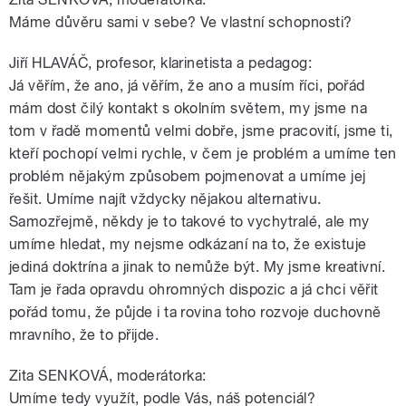
Máme důvěru sami v sebe? Ve vlastní schopnosti?
Jiří HLAVÁČ, profesor, klarinetista a pedagog:
Já věřím, že ano, já věřím, že ano a musím říci, pořád
mám dost čilý kontakt s okolním světem, my jsme na
tom v řadě momentů velmi dobře, jsme pracovití, jsme ti,
kteří pochopí velmi rychle, v čem je problém a umíme ten
problém nějakým způsobem pojmenovat a umíme jej
řešit. Umíme najít vždycky nějakou alternativu.
Samozřejmě, někdy je to takové to vychytralé, ale my
umíme hledat, my nejsme odkázaní na to, že existuje
jediná doktrína a jinak to nemůže být. My jsme kreativní.
Tam je řada opravdu ohromných dispozic a já chci věřit
pořád tomu, že půjde i ta rovina toho rozvoje duchovně
mravního, že to přijde.
Zita SENKOVÁ, moderátorka:
Umíme tedy využít, podle Vás, náš potenciál?