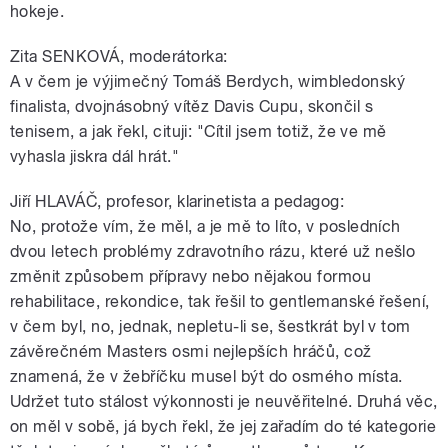
hokeje.
Zita SENKOVÁ, moderátorka:
A v čem je výjimečný Tomáš Berdych, wimbledonský
finalista, dvojnásobný vítěz Davis Cupu, skončil s
tenisem, a jak řekl, cituji: "Cítil jsem totiž, že ve mě
vyhasla jiskra dál hrát."
Jiří HLAVÁČ, profesor, klarinetista a pedagog:
No, protože vím, že měl, a je mě to líto, v posledních
dvou letech problémy zdravotního rázu, které už nešlo
změnit způsobem přípravy nebo nějakou formou
rehabilitace, rekondice, tak řešil to gentlemanské řešení,
v čem byl, no, jednak, nepletu-li se, šestkrát byl v tom
závěrečném Masters osmi nejlepších hráčů, což
znamená, že v žebříčku musel být do osmého místa.
Udržet tuto stálost výkonnosti je neuvěřitelné. Druhá věc,
on měl v sobě, já bych řekl, že jej zařadím do té kategorie