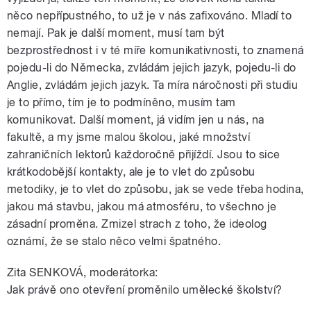
něco nepřípustného, to už je v nás zafixováno. Mladí to
nemají. Pak je další moment, musí tam být
bezprostřednost i v té míře komunikativnosti, to znamená
pojedu-li do Německa, zvládám jejich jazyk, pojedu-li do
Anglie, zvládám jejich jazyk. Ta míra náročnosti při studiu
je to přímo, tím je to podmíněno, musím tam
komunikovat. Další moment, já vidím jen u nás, na
fakultě, a my jsme malou školou, jaké množství
zahraničních lektorů každoročně přijíždí. Jsou to sice
krátkodobější kontakty, ale je to vlet do způsobu
metodiky, je to vlet do způsobu, jak se vede třeba hodina,
jakou má stavbu, jakou má atmosféru, to všechno je
zásadní proměna. Zmizel strach z toho, že ideolog
oznámí, že se stalo něco velmi špatného.
Zita SENKOVÁ, moderátorka:
Jak právě ono otevření proměnilo umělecké školství?