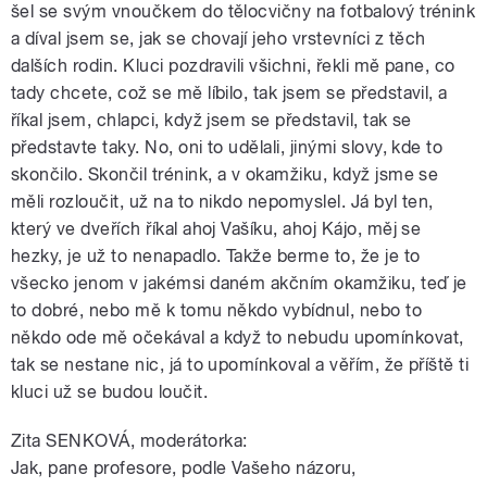
šel se svým vnoučkem do tělocvičny na fotbalový trénink
a díval jsem se, jak se chovají jeho vrstevníci z těch
dalších rodin. Kluci pozdravili všichni, řekli mě pane, co
tady chcete, což se mě líbilo, tak jsem se představil, a
říkal jsem, chlapci, když jsem se představil, tak se
představte taky. No, oni to udělali, jinými slovy, kde to
skončilo. Skončil trénink, a v okamžiku, když jsme se
měli rozloučit, už na to nikdo nepomyslel. Já byl ten,
který ve dveřích říkal ahoj Vašíku, ahoj Kájo, měj se
hezky, je už to nenapadlo. Takže berme to, že je to
všecko jenom v jakémsi daném akčním okamžiku, teď je
to dobré, nebo mě k tomu někdo vybídnul, nebo to
někdo ode mě očekával a když to nebudu upomínkovat,
tak se nestane nic, já to upomínkoval a věřím, že příště ti
kluci už se budou loučit.
Zita SENKOVÁ, moderátorka:
Jak, pane profesore, podle Vašeho názoru,