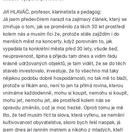
Jiří HLAVÁČ, profesor, klarinetista a pedagog:
Já jsem předevčírem narazil na zajímavý článek, který se
zmiňuje o tom, jak se proměnilo za těch 30 let prostředí
kolem nás a musím říci že, protože stále zajíždím i do
menších měst na koncerty, když porovnám to, jak
vypadala ta konkrétní města před 30 lety, všude šeď,
neupravenost, špína a přijedu tam dnes a vidím řadu
krásně udržovaných objektů, je tam vidět, že se do těch
staveb investovalo, investuje, že to všechno má taky
nějakou podobu dobré hospodárnosti, no tak mě to blaží,
protože si říkám ano, není to jen ta přímá rovina, kterou
vnímáme každodenně, mohu si koupit, nemohu si koupit,
mohu jet, nemohu jet, ale prostředí kolem nás se
opravdu změnilo, což je moc hezké. Oproti tomu je mě
líto, že teď musím říct ta slova, která vyřknu, se nemění
kultivovanost obyvatelstva, skoro bych řekl naopak, já
jsem dnes jel ranním metrem a nikoho z mladých, kteří