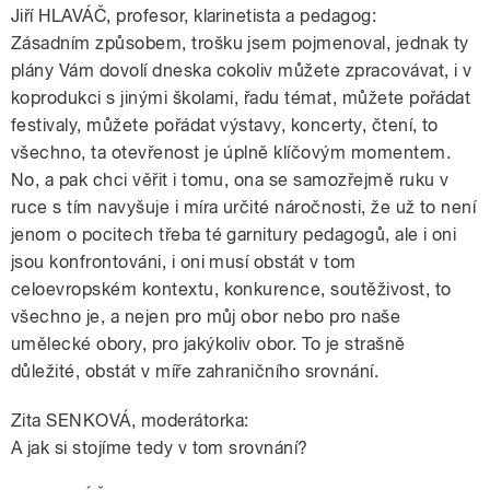
Jiří HLAVÁČ, profesor, klarinetista a pedagog:
Zásadním způsobem, trošku jsem pojmenoval, jednak ty
plány Vám dovolí dneska cokoliv můžete zpracovávat, i v
koprodukci s jinými školami, řadu témat, můžete pořádat
festivaly, můžete pořádat výstavy, koncerty, čtení, to
všechno, ta otevřenost je úplně klíčovým momentem.
No, a pak chci věřit i tomu, ona se samozřejmě ruku v
ruce s tím navyšuje i míra určité náročnosti, že už to není
jenom o pocitech třeba té garnitury pedagogů, ale i oni
jsou konfrontováni, i oni musí obstát v tom
celoevropském kontextu, konkurence, soutěživost, to
všechno je, a nejen pro můj obor nebo pro naše
umělecké obory, pro jakýkoliv obor. To je strašně
důležité, obstát v míře zahraničního srovnání.
Zita SENKOVÁ, moderátorka:
A jak si stojíme tedy v tom srovnání?