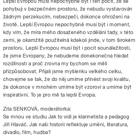
Lepší Evropou musí nepochybně být i ten pocit, že se
pohybuji v bezpečném prostoru, že nebudu vystavován
žádným perzekucím, nebezpečí, dokonce ohrožení na
životě. Lepší Evropou nepochybně musí být i moment,
kdy vím, že míra mého dosaženého vzdělání tady, v této
zemi, je okamžitě použitelná kdekoli jinde, v tom širokém
prostoru. Lepší Evropou musí být i pocit sounáležitosti,
že jsme Evropany, že nebudeme donekonečna hledat
rozdílnosti a proč zrovna my bychom se měli
přizpůsobovat. Přijali jsme myšlenku velkého celku,
chovejme se tak, že do něj umíme přinést svoji kvalitu,
že dokonce v mnohém umíme být vzoroví a umíme být
inspirativní. To je pro mě ta lepší Evropa.
Zita SENKOVÁ, moderátorka:
Se mnou ve studiu Jak to vidí je klarinetista a pedagog
Jiří Hlaváč. Jak naši historii reflektuje umění, literatura,
divadlo, film, hudba?