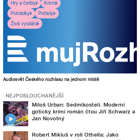
Hry a četby
Krimi
Pohádky
Pořady
Živé vysílání
Audiosvět Českého rozhlasu na jednom místě
NEJPOSLOUCHANĚJŠÍ
Miloš Urban: Sedmikostelí. Moderní
gotický krimi román čtou Jiří Schwarz a
Jan Novotný
Robert Mikluš v roli Othella: Jako