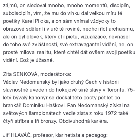
zájmů, on sledoval mnoho, mnoho momentů, disciplín,
subdisciplín, vím, že mu do vínku dal velkou míru té
poetiky Karel Plicka, a on sám vnímal vždycky to
obrazové sdělení i v určité rovině, nechci říct archaismu,
ale on byl člověk, který ctil pietu, vizualizace, nevnášel
do toho své zvláštnosti, své extravagantní vidění, ne, on
prostě miloval realitu, které chtěl dát ovšem svoji poetiku
vidění. Což je úžasné.
Zita SENKOVÁ, moderátorka:
Václav Nedomanský byl jako druhý Čech v historii
slavnostně uveden do hokejové síně slávy v Torontu. 75-
letý bývalý kanonýr se dočkal této pocty pět let po
brankáři Dominiku Haškovi. Pan Nedomanský získal na
světových šampionátech vedle zlata z roku 1972 také
čtyři stříbra a tři bronzy. Obdivuhodná kariéra.
Jiří HLAVÁČ, profesor, klarinetista a pedagog: