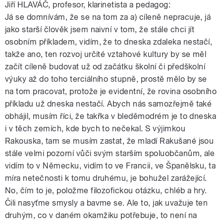
Jiří HLAVÁČ, profesor, klarinetista a pedagog:
Já se domnívám, že se na tom za a) cíleně nepracuje, já
jako starší člověk jsem naivní v tom, že stále chci jít
osobním příkladem, vidím, že to dneska zdaleka nestačí,
takže ano, ten rozvoj určité vztahové kultury by se měl
začít cíleně budovat už od začátku školní či předškolní
výuky až do toho terciálního stupně, prostě mělo by se
na tom pracovat, protože je evidentní, že rovina osobního
příkladu už dneska nestačí. Abych nás samozřejmě také
obhájil, musím říci, že takřka v bleděmodrém je to dneska
i v těch zemích, kde bych to nečekal. S výjimkou
Rakouska, tam se musím zastat, že mladí Rakušané jsou
stále velmi pozorní vůči svým starším spoluobčanům, ale
vidím to v Německu, vidím to ve Francii, ve Španělsku, ta
míra netečnosti k tomu druhému, je bohužel zarážející.
No, čím to je, položme filozofickou otázku, chléb a hry.
Čili nasyťme smysly a bavme se. Ale to, jak uvažuje ten
druhým, co v daném okamžiku potřebuje, to není na