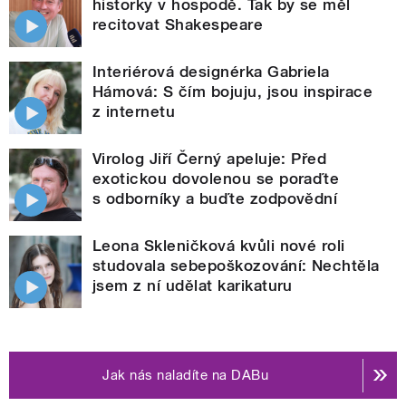
historky v hospodě. Tak by se měl
recitovat Shakespeare
Interiérová designérka Gabriela
Hámová: S čím bojuju, jsou inspirace
z internetu
Virolog Jiří Černý apeluje: Před
exotickou dovolenou se poraďte
s odborníky a buďte zodpovědní
Leona Skleničková kvůli nové roli
studovala sebepoškozování: Nechtěla
jsem z ní udělat karikaturu
Jak nás naladíte na DABu