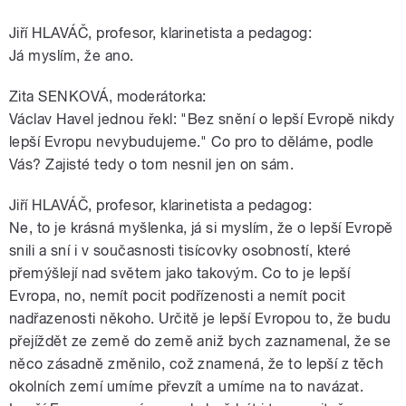
Jiří HLAVÁČ, profesor, klarinetista a pedagog:
Já myslím, že ano.
Zita SENKOVÁ, moderátorka:
Václav Havel jednou řekl: "Bez snění o lepší Evropě nikdy
lepší Evropu nevybudujeme." Co pro to děláme, podle
Vás? Zajisté tedy o tom nesnil jen on sám.
Jiří HLAVÁČ, profesor, klarinetista a pedagog:
Ne, to je krásná myšlenka, já si myslím, že o lepší Evropě
snili a sní i v současnosti tisícovky osobností, které
přemýšlejí nad světem jako takovým. Co to je lepší
Evropa, no, nemít pocit podřízenosti a nemít pocit
nadřazenosti někoho. Určitě je lepší Evropou to, že budu
přejíždět ze země do země aniž bych zaznamenal, že se
něco zásadně změnilo, což znamená, že to lepší z těch
okolních zemí umíme převzít a umíme na to navázat.