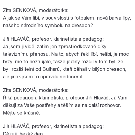
Zita SENKOVÁ, moderátorka:
A jak se Vám líbí, v souvislosti s fotbalem, nová barva lípy,
našeho národního symbolu na dresech?
Jiří HLAVÁČ, profesor, klarinetista a pedagog:
Já jsem ji viděl zatím jen zprostředkovaně díky
televiznímu přenosu. Na to, abych řekl líbí, nelíbí, je moc
brzy, mě to nezaujalo, takže jediný rozdíl v tom byl, že
byli rozlišitelní od Bulharů, kteří běhali v bílých dresech,
ale jinak jsem to opravdu nedocenil.
Zita SENKOVÁ, moderátorka:
Říká pedagog a klarinetista, profesor Jiří Hlaváč. Já Vám
děkuji za Vaše postřehy a těším se na další rozhovor.
Mějte se krásně.
Jiří HLAVÁČ, profesor, klarinetista a pedagog:
Děkuji, hezký den.