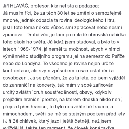
Jiří HLAVÁČ, profesor, klarinetista a pedagog:
Já musím říci, že za těch 30 let se změnilo samozřejmě
mnohé, jednak odpadla ta rovina ideologického filtru,
jestli toto téma někdo vůbec smí zpracovat nebo nesmí
zpracovat. Druhá věc, je tam pro mladé obrovská nabídka
toho okolního světa. Já když jsem studoval, a bylo to v
letech 1969-1974, já neměl tu možnost, abych v rámci
výměnného studijního programu jel na semestr do Paříže
nebo do Londýna. To všechno je rovina nejen určité
konfrontace, ale svým způsobem i osamostatnění a
osvobození. Já se přiznám, že za ta léta, co jsem vyjížděl
do zahraničí na koncerty, tak mám v sobě zafixován
určitý zvláštní druh soustředěnosti, obavy, kdykoliv
přejíždím hraniční prostor, na kterém dneska nikdo není,
přejezd přes hranice, to bylo neuvěřitelné trauma, a
mimochodem, svěřil se mě se stejným pocitem před lety
i Jiří Bělohlávek, který jezdil ještě četněji, než jsem
vyjížděl já, takže ten moment, že člověk koná takřka