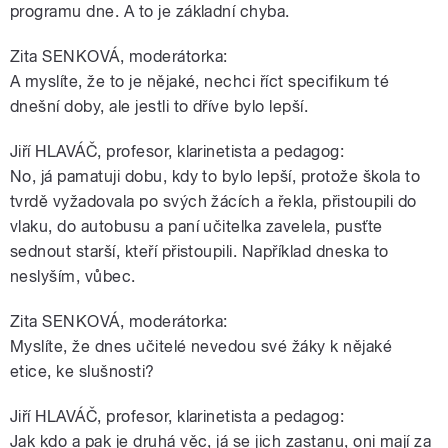
programu dne. A to je základní chyba.
Zita SENKOVÁ, moderátorka:
A myslíte, že to je nějaké, nechci říct specifikum té
dnešní doby, ale jestli to dříve bylo lepší.
Jiří HLAVÁČ, profesor, klarinetista a pedagog:
No, já pamatuji dobu, kdy to bylo lepší, protože škola to
tvrdě vyžadovala po svých žácích a řekla, přistoupili do
vlaku, do autobusu a paní učitelka zavelela, pusťte
sednout starší, kteří přistoupili. Například dneska to
neslyším, vůbec.
Zita SENKOVÁ, moderátorka:
Myslíte, že dnes učitelé nevedou své žáky k nějaké
etice, ke slušnosti?
Jiří HLAVÁČ, profesor, klarinetista a pedagog:
Jak kdo a pak je druhá věc, já se jich zastanu, oni mají za