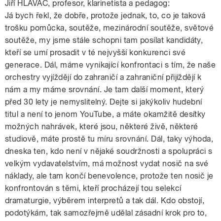
Jiří HLAVÁČ, profesor, klarinetista a pedagog:
Já bych řekl, že dobře, protože jednak, to, co je taková
trošku pomůcka, soutěže, mezinárodní soutěže, světové
soutěže, my jsme stále schopni tam posílat kandidáty,
kteří se umí prosadit v té nejvyšší konkurenci své
generace. Dál, máme vynikající konfrontaci s tím, že naše
orchestry vyjíždějí do zahraničí a zahraniční přijíždějí k
nám a my máme srovnání. Je tam další moment, který
před 30 lety je nemyslitelný. Dejte si jakýkoliv hudební
titul a není to jenom YouTube, a máte okamžitě desítky
možných nahrávek, které jsou, některé živě, některé
studiově, máte prostě tu míru srovnání. Dál, taky výhoda,
dneska ten, kdo není v nějaké soudržnosti a spolupráci s
velkým vydavatelstvím, má možnost vydat nosič na své
náklady, ale tam končí benevolence, protože ten nosič je
konfrontován s těmi, kteří procházejí tou selekcí
dramaturgie, výběrem interpretů a tak dál. Kdo obstojí,
podotýkám, tak samozřejmě udělal zásadní krok pro to,