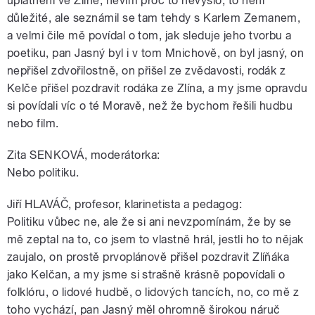
uplatnění ve Zlíně, nevím proč to nevyšlo, to není
důležité, ale seznámil se tam tehdy s Karlem Zemanem,
a velmi čile mě povídal o tom, jak sleduje jeho tvorbu a
poetiku, pan Jasný byl i v tom Mnichově, on byl jasný, on
nepřišel zdvořilostně, on přišel ze zvědavosti, rodák z
Kelče přišel pozdravit rodáka ze Zlína, a my jsme opravdu
si povídali víc o té Moravě, než že bychom řešili hudbu
nebo film.
Zita SENKOVÁ, moderátorka:
Nebo politiku.
Jiří HLAVÁČ, profesor, klarinetista a pedagog:
Politiku vůbec ne, ale že si ani nevzpomínám, že by se
mě zeptal na to, co jsem to vlastně hrál, jestli ho to nějak
zaujalo, on prostě prvoplánově přišel pozdravit Zlíňáka
jako Kelčan, a my jsme si strašně krásně popovídali o
folklóru, o lidové hudbě, o lidových tancích, no, co mě z
toho vychází, pan Jasný měl ohromně širokou náruč