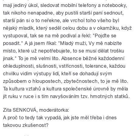
mají jediný úkol, sledovat mobilní telefony a notebooky,
tak nikoho nenapadne, aby pustili starší paní sednout,
starší pán si o to neřekne, ale vrchol toho všeho byl
nějaký mladík, který seděl celou dobu a v okamžiku, když
vystupoval, tak se na mě podíval a řekl: "Pojďte se
posadit." A já jsem říkal: "Mladý muži, Vy mě nabízíte
místo, které už nepotřebujete, to se musí dělat trošku
jinak." To je mě velmi líto. Absence běžné každodenní
ohleduplnosti, slušnosti, vstřícnosti, tolerance, každou
chvilku vidím výstupy lidí, kteří se dohadují svým
způsobem o hloupostech, zbytečnostech, to je mě líto.
Ta kultura vztahů a kultura společenské úrovně by měla
jít ruku v ruce i s tím navyšováním tzv. hmotných statků.
Zita SENKOVÁ, moderátorka:
A proč to tedy tak vypadá, jak jste měl třeba i dnes
takovou zkušenost?