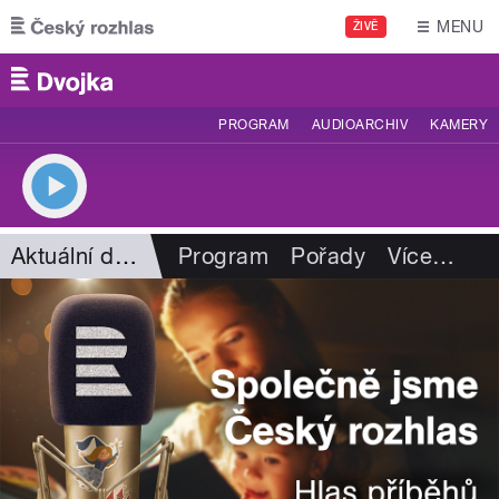
Přejít k hlavnímu obsahu
MENU
ŽIVĚ
PROGRAM
AUDIOARCHIV
KAMERY
Aktuální dění
Program
Pořady
Více
…