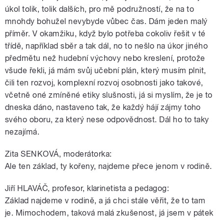
úkol tolik, tolik dalších, pro mě podružností, že na to
mnohdy bohužel nevybyde vůbec čas. Dám jeden malý
příměr. V okamžiku, když bylo potřeba cokoliv řešit v té
třídě, například sběr a tak dál, no to nešlo na úkor jiného
předmětu než hudební výchovy nebo kreslení, protože
všude řekli, já mám svůj učební plán, který musím plnit,
čili ten rozvoj, komplexní rozvoj osobnosti jako takové,
včetně oné zmíněné etiky slušnosti, já si myslím, že je to
dneska dáno, nastaveno tak, že každý hájí zájmy toho
svého oboru, za který nese odpovědnost. Dál ho to taky
nezajímá.
Zita SENKOVÁ, moderátorka:
Ale ten základ, ty kořeny, najdeme přece jenom v rodině.
Jiří HLAVÁČ, profesor, klarinetista a pedagog:
Základ najdeme v rodině, a já chci stále věřit, že to tam
je. Mimochodem, taková malá zkušenost, já jsem v pátek