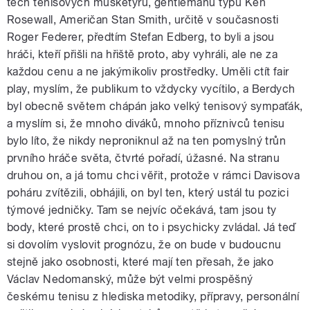
těch tenisových mušketýrů, gentlemanů typu Ken
Rosewall, Američan Stan Smith, určitě v současnosti
Roger Federer, předtím Stefan Edberg, to byli a jsou
hráči, kteří přišli na hřiště proto, aby vyhráli, ale ne za
každou cenu a ne jakýmikoliv prostředky. Uměli ctít fair
play, myslím, že publikum to vždycky vycítilo, a Berdych
byl obecně světem chápán jako velký tenisový sympaťák,
a myslím si, že mnoho diváků, mnoho příznivců tenisu
bylo líto, že nikdy neproniknul až na ten pomyslný trůn
prvního hráče světa, čtvrté pořadí, úžasné. Na stranu
druhou on, a já tomu chci věřit, protože v rámci Davisova
poháru zvítězili, obhájili, on byl ten, který ustál tu pozici
týmové jedničky. Tam se nejvíc očekává, tam jsou ty
body, které prostě chci, on to i psychicky zvládal. Já teď
si dovolím vyslovit prognózu, že on bude v budoucnu
stejně jako osobnosti, které mají ten přesah, že jako
Václav Nedomanský, může být velmi prospěšný
českému tenisu z hlediska metodiky, přípravy, personální