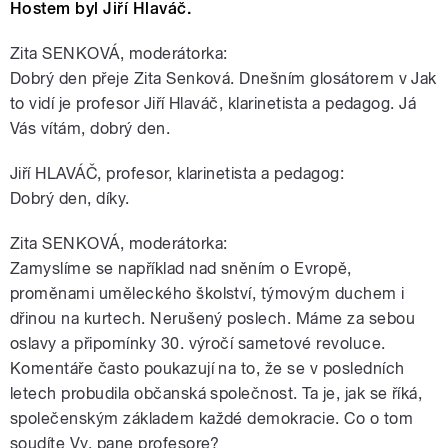
Hostem byl Jiří Hlaváč.
Zita SENKOVÁ, moderátorka:
Dobrý den přeje Zita Senková. Dnešním glosátorem v Jak
to vidí je profesor Jiří Hlaváč, klarinetista a pedagog. Já
Vás vítám, dobrý den.
Jiří HLAVÁČ, profesor, klarinetista a pedagog:
Dobrý den, díky.
Zita SENKOVÁ, moderátorka:
Zamyslíme se například nad sněním o Evropě,
proměnami uměleckého školství, týmovým duchem i
dřinou na kurtech. Nerušený poslech. Máme za sebou
oslavy a připomínky 30. výročí sametové revoluce.
Komentáře často poukazují na to, že se v posledních
letech probudila občanská společnost. Ta je, jak se říká,
společenským základem každé demokracie. Co o tom
soudíte Vy, pane profesore?