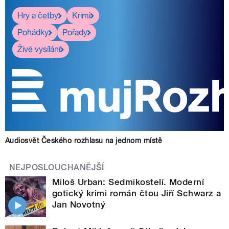
Hry a četby
Krimi
Pohádky
Pořady
Živé vysílání
Audiosvět Českého rozhlasu na jednom místě
NEJPOSLOUCHANĚJŠÍ
Miloš Urban: Sedmikostelí. Moderní
gotický krimi román čtou Jiří Schwarz a
Jan Novotný