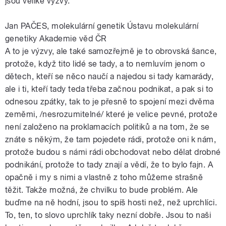
jsou veliké výzvy.
Jan PAČES, molekulární genetik Ústavu molekulární
genetiky Akademie věd ČR
A to je výzvy, ale také samozřejmě je to obrovská šance,
protože, když tito lidé se tady, a to nemluvím jenom o
dětech, kteří se něco naučí a najedou si tady kamarády,
ale i ti, kteří tady teda třeba začnou podnikat, a pak si to
odnesou zpátky, tak to je přesně to spojení mezi dvěma
zeměmi, /nesrozumitelné/ které je velice pevné, protože
není založeno na proklamacích politiků a na tom, že se
znáte s někým, že tam pojedete rádi, protože oni k nám,
protože budou s námi rádi obchodovat nebo dělat drobné
podnikání, protože to tady znají a vědí, že to bylo fajn. A
opačně i my s nimi a vlastně z toho můžeme strašně
těžit. Takže možná, že chvilku to bude problém. Ale
buďme na ně hodní, jsou to spíš hosti než, než uprchlíci.
To, ten, to slovo uprchlík taky nezní dobře. Jsou to naši