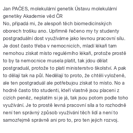
Jan PAČES, molekulární genetik Ústavu molekulární
genetiky Akademie věd ČR
No, připadá mi, že alespoň těch biomedicínských
oborech trošku ano. Upřímně řečeno my ty studenty
postgraduální dost využíváme jako levnou pracovní sílu.
Je dost často třeba v nemocnicích, mladí lékaři tam
nemohou získat místo regulérního lékaři, protože prostě
to by ta nemocnice musela platit, tak jdou dělat
postgraduál, protože to platí ministerstvo školství. A pak
to dělají tak na půl. Nedělají to proto, že chtěli vyloženě,
ale ten postgraduál ale potřebujou získat to místo. No a
hodně často tito studenti, kteří vlastně jsou placeni z
cizích peněz, neplatím si je já, tak jsou potom podle toho
využívání. Je to prostě levná pracovní síla a to rozhodně
není ten správný způsob využívání těch lidí a není to
samozřejmě správně ani pro to, pro ten jejich rozvoj.