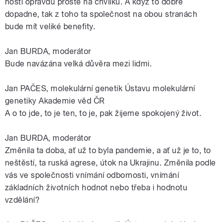
hosti opravdu prostě na chvilku. A když to dobře
dopadne, tak z toho ta společnost na obou stranách
bude mít veliké benefity.
Jan BURDA, moderátor
Bude navázána velká důvěra mezi lidmi.
Jan PAČES, molekulární genetik Ústavu molekulární
genetiky Akademie věd ČR
A o to jde, to je ten, to je, pak žijeme spokojený život.
Jan BURDA, moderátor
Změnila ta doba, ať už to byla pandemie, a ať už je to, to
neštěstí, ta ruská agrese, útok na Ukrajinu. Změnila podle
vás ve společnosti vnímání odbornosti, vnímání
základních životních hodnot nebo třeba i hodnotu
vzdělání?