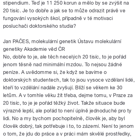
stipendium. Teď je 11 250 korun a mělo by se zvýšit na
20 tisíc. Je to dobře a jak se to může odrazit právě ve
fungování vysokých škol, případně v té motivaci
posluchači doktorského studia?
Jan PAČES, molekulární genetik Ústavu molekulární
genetiky Akademie věd ČR
No, dobře to je, ale těch necelých 20 tisíc, to je pořád
jenom těsně nad minimální mzdou. To nejsou žádné
peníze. A uvědomme si, že když se bavíme o
doktorských studentech, tak to jsou vysoce vzdělaní lidé,
kteří to vzdělání nadále zvyšují. Blíží se věkem ke 30
letům. A v tomhle věku žít třeba, dejme tomu, v Praze za
20 tisíc, to je je pořád těžký život. Takže situace bude
výrazně lepší, ale pořád to není úplně jednoduché pro ty
lidi. No a my bychom pochopitelně, člověk je, aby byl
člověk dobrý, tak potřebuje i to, to zázemí. Není to jenom
o tom, že jdu do práce a v práci mám skvělé prostředky,