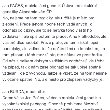
Jan PAČES, molekulární genetik Ústavu molekulární
genetiky Akademie věd ČR
No, nejsme na tom tragicky, ale určitě je místo pro
zlepšení. Přece jenom hodně těch vzdělaných lidí
odchází do ciziny, ale to se netýká toho vlastního
vzdělávání, ale spíš potom té práce. A ne krátkodobě, ale
vlastně dlouhodobě. Právě proto, že tam získali lepší
podmínky, ale vidíme to, že naštěstí mi na tenhle ten, na
tom přesunu těch mozků stojíme někde ve prostředku.
Od nás s celkem dobrým vzděláním odcházejí lidé třeba
na západ, tak k nám zase přichází ne tak úplně špatně
vzdělaní lidé z východu. Takže je vidět, že na tom nejsme
vyloženě špatně. No, ale místo pro zlepšení vždycky je.
Jan BURDA, moderátor
Domnívá se Jan Pačes, vědec a molekulární genetik a
vysokoškolský pedagog. Obecně probíráme školství,