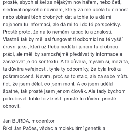
prostě, abych si šel za nějakým novinářem, nebo četl,
sledoval nějakého novináře, který za mě udělá tu činnost
nebo sbírání těch drobných dat a tohle to a dá mi
nejenom tu informaci, ale dá mi to i do té perspektivy.
Prostě proto, že na to nemám kapacitu a znalosti.
Vlastně tak by měl asi fungovat ti odborníci na té vyšší
úrovni jaksi, kteří už třeba nedělají jenom tu drobnou
práci, ale měli by samozřejmě předávat ty informace a
zasazovat je do kontextu. A ta důvěra, myslím si, mezi ta,
ta důvěra veřejnosti, tyhle ty odborníky, že byla trošku
pošramocená. Nevím, proč se to stalo, ale za sebe můžu
říct, že jsem dělal, co jsem mohl. A co jsem udělal
špatně, tak prostě jsem jenom člověk. Ale tady bychom
potřebovali tohle to zlepšit, prostě tu důvěru prostě
obnovit.
Jan BURDA, moderátor
Říká Jan Pačes, vědec a molekulární genetik a