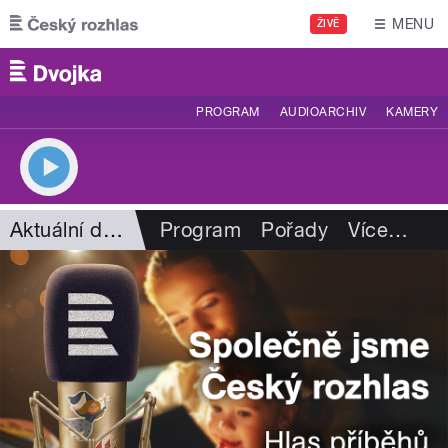
Přejít k hlavnímu obsahu
MENU
ŽIVĚ
PROGRAM
AUDIOARCHIV
KAMERY
Aktuální dění
Program
Pořady
Více
…