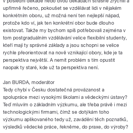
v poslední dekádě nebo dvou dekádách strašně zrychlil a
upřímně řečeno, pokoušet se vzdělávat lidi v nějakém
konkrétním oboru, už možná není ten nejlepší nápad,
protože kdo ví, jak ten konkrétní obor bude dlouho
existovat. Takže my bychom spíš potřebovali zejména v
tom postgraduálním vzdělávání velice flexibilní studenty,
kteří mají ty správné základy a jsou schopni se velice
rychle přeorientovat na nově vznikající obory, kde je ta
perspektiva největší. A nemít problém s tím opustit
naopak ty staré, kde už ta perspektiva není.
Jan BURDA, moderátor
Tedy chybí v Česku dostatečná provázanost a
spolupráce mezi vysokými školami a vědeckými ústavy?
Teď mluvím o základním výzkumu, ale třeba právě i mezi
technologickými firmami, čímž se dotýkám toho
výzkumu aplikovaného tedy už, zavádění těch poznatků,
výsledků vědecké práce, řekněme, do praxe, do výroby?