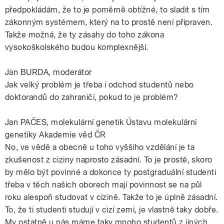
předpokládám, že to je poměrně obtížné, to sladit s tím
zákonným systémem, který na to prostě není připraven.
Takže možná, že ty zásahy do toho zákona
vysokoškolského budou komplexnější.
Jan BURDA, moderátor
Jak velký problém je třeba i odchod studentů nebo
doktorandů do zahraničí, pokud to je problém?
Jan PAČES, molekulární genetik Ústavu molekulární
genetiky Akademie věd ČR
No, ve vědě a obecně u toho vyššího vzdělání je ta
zkušenost z ciziny naprosto zásadní. To je prostě, skoro
by mělo být povinné a dokonce ty postgraduální studenti
třeba v těch našich oborech mají povinnost se na půl
roku alespoň studovat v cizině. Takže to je úplně zásadní.
To, že ti studenti studují v cizí zemi, je vlastně taky dobře.
My ostatně u nás máme taky mnoho studentů z jiných