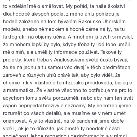
to vzdělání mělo směřovat. My pořád, ta naše školství
dlouhodobě alespoň podle, z mého úhlu pohledu je
hodně založeno na tom bývalém Rakousko Uherském
modelu, anebo německém a hodně dáme na ty, na tu
faktografii, na objemy učiva. A mnohem já bych si myslel,
že mnohem lepší by bylo, kdyby třeba ty lidé toho uměli
mělo míň, ale uměli ty informace používat. Takové ty
projekty, které třeba v Anglosaském světě často bývají,
že se na jednu a tu samou věc dívají v těch předmětech
zároveň z různých úhlů právě tak, aby bylo vidět, že
chemie mluví vlastně o tomtéž jako přírodověda, biologie
a matematika. Že vlastně všechno to potřebujeme pro to,
abychom tomu světu porozuměli, nebo aby nám ten svět
aspoň nepřipadal hrozivý a neznámý. My nepotřebujeme
rozumět do všech detailů, ale musíme se v něm umět
orientovat. A je to vlastně, na té pandemii jsme dobře
viděli, jak je to důležité, jak prostě ty neodolné části
společnosti lehce propadnou dezinformacím a v rámci