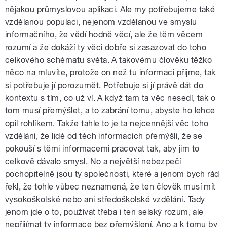
nějakou průmyslovou aplikaci. Ale my potřebujeme také
vzdělanou populaci, nejenom vzdělanou ve smyslu
informačního, že vědí hodně věcí, ale že těm věcem
rozumí a že dokáží ty věci dobře si zasazovat do toho
celkového schématu světa. A takovému člověku těžko
něco na mluvíte, protože on než tu informaci přijme, tak
si potřebuje jí porozumět. Potřebuje si jí právě dát do
kontextu s tím, co už ví. A když tam ta věc nesedí, tak o
tom musí přemýšlet, a to zabrání tomu, abyste ho lehce
opil rohlíkem. Takže tahle to je ta nejcennější věc toho
vzdělání, že lidé od těch informacích přemýšlí, že se
pokouší s těmi informacemi pracovat tak, aby jim to
celkově dávalo smysl. No a největší nebezpečí
pochopitelně jsou ty společnosti, které a jenom bych rád
řekl, že tohle vůbec neznamená, že ten člověk musí mít
vysokoškolské nebo ani středoškolské vzdělání. Tady
jenom jde o to, používat třeba i ten selský rozum, ale
nepřijímat ty informace bez přemýšlení. Ano a k tomu by