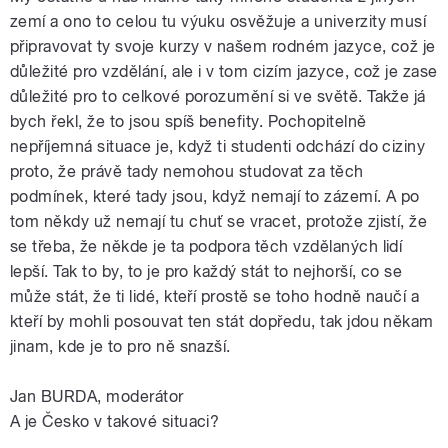
zemí a ono to celou tu výuku osvěžuje a univerzity musí
připravovat ty svoje kurzy v našem rodném jazyce, což je
důležité pro vzdělání, ale i v tom cizím jazyce, což je zase
důležité pro to celkové porozumění si ve světě. Takže já
bych řekl, že to jsou spíš benefity. Pochopitelně
nepříjemná situace je, když ti studenti odchází do ciziny
proto, že právě tady nemohou studovat za těch
podmínek, které tady jsou, když nemají to zázemí. A po
tom někdy už nemají tu chuť se vracet, protože zjistí, že
se třeba, že někde je ta podpora těch vzdělaných lidí
lepší. Tak to by, to je pro každý stát to nejhorší, co se
může stát, že ti lidé, kteří prostě se toho hodně naučí a
kteří by mohli posouvat ten stát dopředu, tak jdou někam
jinam, kde je to pro ně snazší.
Jan BURDA, moderátor
A je Česko v takové situaci?