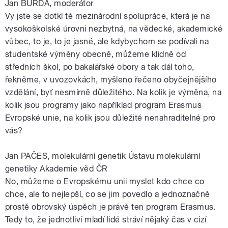
Jan BURDA, moderátor
Vy jste se dotkl té mezinárodní spolupráce, která je na
vysokoškolské úrovni nezbytná, na vědecké, akademické
vůbec, to je, to je jasné, ale kdybychom se podívali na
studentské výměny obecně, můžeme klidně od
středních škol, po bakalářské obory a tak dál toho,
řekněme, v uvozovkách, myšleno řečeno obyčejnějšího
vzdělání, byť nesmírně důležitého. Na kolik je výměna, na
kolik jsou programy jako například program Erasmus
Evropské unie, na kolik jsou důležité nenahraditelné pro
vás?
Jan PAČES, molekulární genetik Ústavu molekulární
genetiky Akademie věd ČR
No, můžeme o Evropskému unii myslet kdo chce co
chce, ale to nejlepší, co se jim povedlo a jednoznačně
prostě obrovský úspěch je právě ten program Erasmus.
Tedy to, že jednotliví mladí lidé stráví nějaký čas v cizí