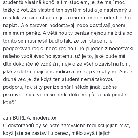
studentů vlastně končí s tím studiem, je, že mají moc
těžký život. Že vlastně ten systém studia je nastavený u
nás tak, že sice studium je zadarmo nebo studenti si ho
neplatí. Ale zároveň nedostávají nebo dostávají jenom
minimum peněz. A většinou ty peníze nejsou na žití a po
tomto se musí řešit buďto tak, že ten student je
podporován rodiči nebo rodinou. To je jeden z nedostatku
našeho vzdělávacího systému, už je to, jaké bude mít
dítě dokončené vzdělání, nejvíc ze všeho závisí na tom,
jaké vzdělání mají jeho rodiče a ne to jak je chytré. Ano a
druhá věc je, že když ten student nemá takovou
podporu, tak si ty peníze shání někde jinak, začne
pracovat, no a věda se nedá dělat na půl, a pak prostě
končí.
Jan BURDA, moderátor
U doktorandů by se poté zamýšlené redukci jejich míst,
když jste se zastavil u peněz, mělo zvýšit jejich