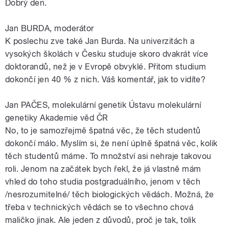
Dobrý den.
Jan BURDA, moderátor
K poslechu zve také Jan Burda. Na univerzitách a
vysokých školách v Česku studuje skoro dvakrát více
doktorandů, než je v Evropě obvyklé. Přitom studium
dokončí jen 40 % z nich. Váš komentář, jak to vidíte?
Jan PAČES, molekulární genetik Ústavu molekulární
genetiky Akademie věd ČR
No, to je samozřejmě špatná věc, že těch studentů
dokončí málo. Myslím si, že není úplně špatná věc, kolik
těch studentů máme. To množství asi nehraje takovou
roli. Jenom na začátek bych řekl, že já vlastně mám
vhled do toho studia postgraduálního, jenom v těch
/nesrozumitelné/ těch biologických vědách. Možná, že
třeba v technických vědách se to všechno chová
maličko jinak. Ale jeden z důvodů, proč je tak, tolik