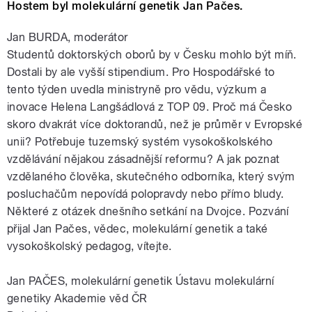
Hostem byl molekulární genetik Jan Pačes.
Jan BURDA, moderátor
Studentů doktorských oborů by v Česku mohlo být míň.
Dostali by ale vyšší stipendium. Pro Hospodářské to
tento týden uvedla ministryně pro vědu, výzkum a
inovace Helena Langšádlová z TOP 09. Proč má Česko
skoro dvakrát více doktorandů, než je průměr v Evropské
unii? Potřebuje tuzemský systém vysokoškolského
vzdělávání nějakou zásadnější reformu? A jak poznat
vzdělaného člověka, skutečného odborníka, který svým
posluchačům nepovídá polopravdy nebo přímo bludy.
Některé z otázek dnešního setkání na Dvojce. Pozvání
přijal Jan Pačes, vědec, molekulární genetik a také
vysokoškolský pedagog, vítejte.
Jan PAČES, molekulární genetik Ústavu molekulární
genetiky Akademie věd ČR