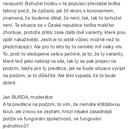
neopustil. Bohužel trošku v té populaci převládal teďka
takový pocit, že způsob, jak žít skoro s koronavirem,
znamená, že budeme dělat, že není, tak, tak to bohužel
není. Ta situace se v České republice teďka maličko
zhoršuje, protože přišly zase další dvě varianty, které jsou
opět nakažlivější. Jestli je to ještě vůbec možné než ta
předcházející. Ale pro to léto by to nemělo mít velký vliv.
To, proč to sledujeme velice pečlivě, je to, že ty varianty,
které teď jaksi nabírají na síle, tak ty se pak projeví na
podzim, takže pro ty predikce, jak se bude situace vyvíjet
na podzim, je to důležité. Ale léto vypadá, že to bude
dobré.
Jan BURDA, moderátor
A ta predikce na podzim, to vím, že nemáte křišťálovou
kouli, ale znovu se zeptám, hrozí nějaké zásadnější
potíže ve fungování společnosti, ve fungování
jednotlivců?