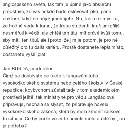
anglosaského světa, tak tam je úplně jako absurdní
představa, že vás někdo bude oslovovat jako, pane
doktore, když se nějak jmenujete. No, tak to si myslím,
že hodně vede k tomu, že třeba studenti, kteří ani příliš
nesměřují k vědě, ale chtějí ten titul mít právě kvůli tomu,
aby měli ten titul, ale i proto, že jim je potom, je pro ně
důležitý pro tu další kariéru. Prostě dostanete lepší místo,
dostanete vyšší plat.
Jan BURDA, moderátor
Čímž se dostáváte de facto k fungování toho
vysokoškolského systému nebo celého školství v České
republice, kdybychom zůstali tady v tom akademickém
prostředí ještě, tak ministryně pro vědu Langšádlová
připravuje, nechala se slyšet, že připravuje novelu
vysokoškolského zákona, která by měla změnit celkově
tu situaci. Co by podle vás v té novele mělo určitě být, co
je potřeba?