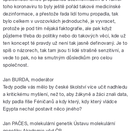
toho koronaviru to byly ještě pořád takové medicínské
dezinformace, a přestože řada lidí tomu propadla, tak
bylo celkem v uvozovkách jednoduché, je vyvracet,
protože je pod tím nějaká faktografie, ale pak když
půjdeme třeba do politiky nebo do takových věcí, kde už
ten koncept té pravdy už není tak jasně definovaný. Je to
spíš o názorech, tak tam jsou ti lidé strašně senzitivní, a
vede to pak, no ke smutným důsledkům pro celou
společnost.
Jan BURDA, moderátor
Tedy podle vás mělo by české školství více učit nadhledu
a kritickému myšlení, než to, aby žákyně a žáci znali data,
kdy padla říše Féničanů a kdy který, kdy který vládce
Egypta nechal postavit něco jiného?
Jan PAČES, molekulární genetik Ústavu molekulární
genetiky Akademie věd ČR