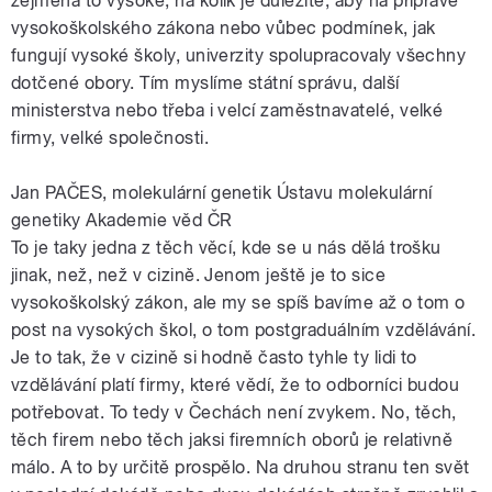
zejména to vysoké, na kolik je důležité, aby na přípravě
vysokoškolského zákona nebo vůbec podmínek, jak
fungují vysoké školy, univerzity spolupracovaly všechny
dotčené obory. Tím myslíme státní správu, další
ministerstva nebo třeba i velcí zaměstnavatelé, velké
firmy, velké společnosti.
Jan PAČES, molekulární genetik Ústavu molekulární
genetiky Akademie věd ČR
To je taky jedna z těch věcí, kde se u nás dělá trošku
jinak, než, než v cizině. Jenom ještě je to sice
vysokoškolský zákon, ale my se spíš bavíme až o tom o
post na vysokých škol, o tom postgraduálním vzdělávání.
Je to tak, že v cizině si hodně často tyhle ty lidi to
vzdělávání platí firmy, které vědí, že to odborníci budou
potřebovat. To tedy v Čechách není zvykem. No, těch,
těch firem nebo těch jaksi firemních oborů je relativně
málo. A to by určitě prospělo. Na druhou stranu ten svět