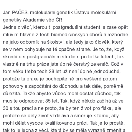
Jan PAČES, molekulární genetik Ústavu molekulární
genetiky Akademie věd ČR
Jedna z věcí, kterou ti postgraduální studenti a zase opět
mluvím hlavně z těch biomedicínských oborů a rozhodně
ne jako odborník na školství, ale tedy jako člověk, který
se v něm pohybuje na té opačné straně. Je to, že, když
skončíte s postgraduálním studiem po tolika letech, tak
vlastně na trhu práce jste úplně čerstvý zelenáč. Což v
tom věku třeba těch 28 let už není úplně jednoduché,
protože ta praxe je pochopitelně pro veškeré potom
pohovory a započítání do důchodu a tak dále, poměrně
důležitá. Takže abyste vůbec mohl dostat důchod, tak
musíte odpracovat 35 let. Tak, když někdo začíná až ve
30 s tou prací a ne proto, že by ten život pro flákal, ale
protože se celý život vzdělává a směřuje k tomu, aby
mohl dělat vysoce kvalifikovanou práci. Tak je to prostě,
tak to je jedna z věcí, která by se měla výrazně změnit a