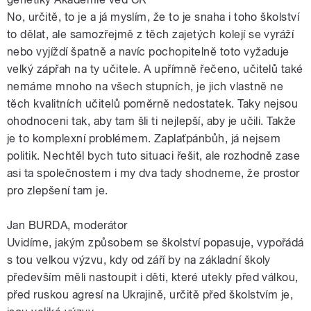
No, určitě, to je a já myslím, že to je snaha i toho školství
to dělat, ale samozřejmě z těch zajetých kolejí se vyráží
nebo vyjíždí špatně a navíc pochopitelně toto vyžaduje
velký zápřah na ty učitele. A upřímně řečeno, učitelů také
nemáme mnoho na všech stupních, je jich vlastně ne
těch kvalitních učitelů poměrně nedostatek. Taky nejsou
ohodnoceni tak, aby tam šli ti nejlepší, aby je učili. Takže
je to komplexní problémem. Zaplaťpánbůh, já nejsem
politik. Nechtěl bych tuto situaci řešit, ale rozhodně zase
asi ta společnostem i my dva tady shodneme, že prostor
pro zlepšení tam je.
Jan BURDA, moderátor
Uvidíme, jakým způsobem se školství popasuje, vypořádá
s tou velkou výzvu, kdy od září by na základní školy
především měli nastoupit i děti, které utekly před válkou,
před ruskou agresí na Ukrajině, určitě před školstvím je,