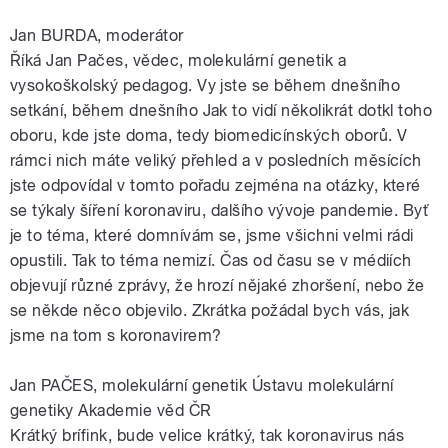
Jan BURDA, moderátor
Říká Jan Pačes, vědec, molekulární genetik a
vysokoškolský pedagog. Vy jste se během dnešního
setkání, během dnešního Jak to vidí několikrát dotkl toho
oboru, kde jste doma, tedy biomedicínských oborů. V
rámci nich máte veliký přehled a v posledních měsících
jste odpovídal v tomto pořadu zejména na otázky, které
se týkaly šíření koronaviru, dalšího vývoje pandemie. Byť
je to téma, které domnívám se, jsme všichni velmi rádi
opustili. Tak to téma nemizí. Čas od času se v médiích
objevují různé zprávy, že hrozí nějaké zhoršení, nebo že
se někde něco objevilo. Zkrátka požádal bych vás, jak
jsme na tom s koronavirem?
Jan PAČES, molekulární genetik Ústavu molekulární
genetiky Akademie věd ČR
Krátký brífink, bude velice krátký, tak koronavirus nás