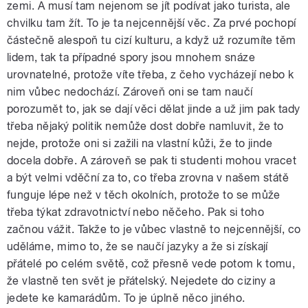
zemi. A musí tam nejenom se jít podívat jako turista, ale
chvilku tam žít. To je ta nejcennější věc. Za prvé pochopí
částečně alespoň tu cizí kulturu, a když už rozumíte těm
lidem, tak ta případné spory jsou mnohem snáze
urovnatelné, protože víte třeba, z čeho vycházejí nebo k
nim vůbec nedochází. Zároveň oni se tam naučí
porozumět to, jak se dají věci dělat jinde a už jim pak tady
třeba nějaký politik nemůže dost dobře namluvit, že to
nejde, protože oni si zažili na vlastní kůži, že to jinde
docela dobře. A zároveň se pak ti studenti mohou vracet
a být velmi vděční za to, co třeba zrovna v našem státě
funguje lépe než v těch okolních, protože to se může
třeba týkat zdravotnictví nebo něčeho. Pak si toho
začnou vážit. Takže to je vůbec vlastně to nejcennější, co
uděláme, mimo to, že se naučí jazyky a že si získají
přátelé po celém světě, což přesně vede potom k tomu,
že vlastně ten svět je přátelský. Nejedete do ciziny a
jedete ke kamarádům. To je úplně něco jiného.