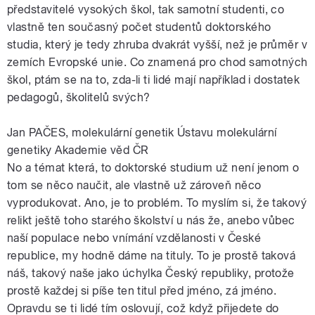
představitelé vysokých škol, tak samotní studenti, co
vlastně ten současný počet studentů doktorského
studia, který je tedy zhruba dvakrát vyšší, než je průměr v
zemích Evropské unie. Co znamená pro chod samotných
škol, ptám se na to, zda-li ti lidé mají například i dostatek
pedagogů, školitelů svých?
Jan PAČES, molekulární genetik Ústavu molekulární
genetiky Akademie věd ČR
No a témat která, to doktorské studium už není jenom o
tom se něco naučit, ale vlastně už zároveň něco
vyprodukovat. Ano, je to problém. To myslím si, že takový
relikt ještě toho starého školství u nás že, anebo vůbec
naší populace nebo vnímání vzdělanosti v České
republice, my hodně dáme na tituly. To je prostě taková
náš, takový naše jako úchylka Český republiky, protože
prostě každej si píše ten titul před jméno, zá jméno.
Opravdu se ti lidé tím oslovují, což když přijedete do