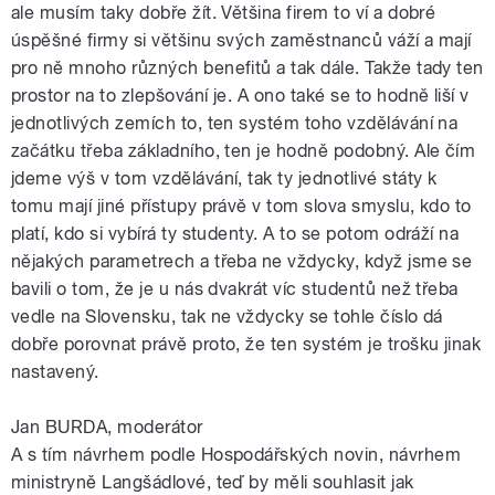
ale musím taky dobře žít. Většina firem to ví a dobré
úspěšné firmy si většinu svých zaměstnanců váží a mají
pro ně mnoho různých benefitů a tak dále. Takže tady ten
prostor na to zlepšování je. A ono také se to hodně liší v
jednotlivých zemích to, ten systém toho vzdělávání na
začátku třeba základního, ten je hodně podobný. Ale čím
jdeme výš v tom vzdělávání, tak ty jednotlivé státy k
tomu mají jiné přístupy právě v tom slova smyslu, kdo to
platí, kdo si vybírá ty studenty. A to se potom odráží na
nějakých parametrech a třeba ne vždycky, když jsme se
bavili o tom, že je u nás dvakrát víc studentů než třeba
vedle na Slovensku, tak ne vždycky se tohle číslo dá
dobře porovnat právě proto, že ten systém je trošku jinak
nastavený.
Jan BURDA, moderátor
A s tím návrhem podle Hospodářských novin, návrhem
ministryně Langšádlové, teď by měli souhlasit jak