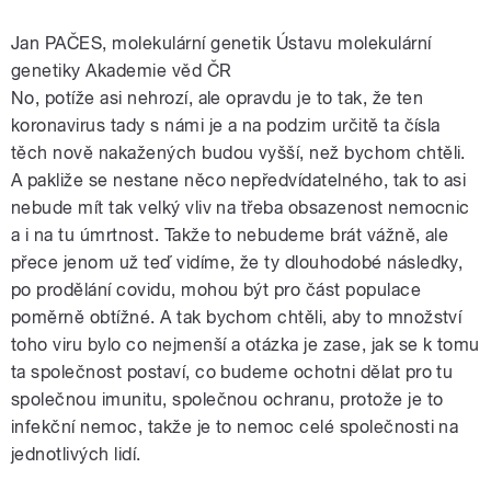
Jan PAČES, molekulární genetik Ústavu molekulární
genetiky Akademie věd ČR
No, potíže asi nehrozí, ale opravdu je to tak, že ten
koronavirus tady s námi je a na podzim určitě ta čísla
těch nově nakažených budou vyšší, než bychom chtěli.
A pakliže se nestane něco nepředvídatelného, tak to asi
nebude mít tak velký vliv na třeba obsazenost nemocnic
a i na tu úmrtnost. Takže to nebudeme brát vážně, ale
přece jenom už teď vidíme, že ty dlouhodobé následky,
po prodělání covidu, mohou být pro část populace
poměrně obtížné. A tak bychom chtěli, aby to množství
toho viru bylo co nejmenší a otázka je zase, jak se k tomu
ta společnost postaví, co budeme ochotni dělat pro tu
společnou imunitu, společnou ochranu, protože je to
infekční nemoc, takže je to nemoc celé společnosti na
jednotlivých lidí.