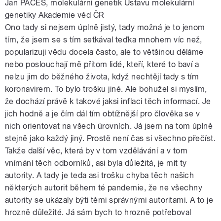
Jan PAČES, molekulární genetik Ústavu molekulární
genetiky Akademie věd ČR
Ono tady si nejsem úplně jistý, tady možná je to jenom
tím, že jsem se s tím setkával teďka mnohem víc než,
popularizuji vědu docela často, ale to většinou děláme
nebo poslouchají mě přitom lidé, kteří, které to baví a
nelzu jim do běžného života, když nechtějí tady s tím
koronavirem. To bylo trošku jiné. Ale bohužel si myslím,
že dochází právě k takové jaksi inflaci těch informací. Je
jich hodně a je čím dál tím obtížnější pro člověka se v
nich orientovat na všech úrovních. Já jsem na tom úplně
stejně jako každý jiný. Prostě není čas si všechno přečíst.
Takže další věc, která by v tom vzdělávání a v tom
vnímání těch odborníků, asi byla důležitá, je mít ty
autority. A tady je teda asi trošku chyba těch našich
některých autorit během té pandemie, že ne všechny
autority se ukázaly býti těmi správnými autoritami. A to je
hrozně důležité. Já sám bych to hrozně potřeboval