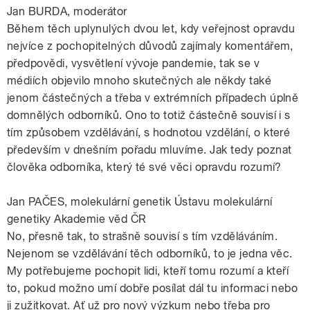
Jan BURDA, moderátor
Během těch uplynulých dvou let, kdy veřejnost opravdu
nejvíce z pochopitelných důvodů zajímaly komentářem,
předpovědi, vysvětlení vývoje pandemie, tak se v
médiích objevilo mnoho skutečných ale někdy také
jenom částečných a třeba v extrémních případech úplně
domnělých odborníků. Ono to totiž částečně souvisí i s
tím způsobem vzdělávání, s hodnotou vzdělání, o které
především v dnešním pořadu mluvíme. Jak tedy poznat
člověka odborníka, který té své věci opravdu rozumí?
Jan PAČES, molekulární genetik Ústavu molekulární
genetiky Akademie věd ČR
No, přesně tak, to strašně souvisí s tím vzděláváním.
Nejenom se vzdělávání těch odborníků, to je jedna věc.
My potřebujeme pochopit lidi, kteří tomu rozumí a kteří
to, pokud možno umí dobře posílat dál tu informaci nebo
ji zužitkovat. Ať už pro nový výzkum nebo třeba pro