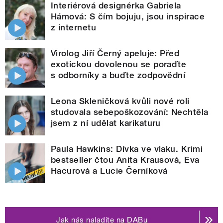
Interiérová designérka Gabriela
Hámová: S čím bojuju, jsou inspirace
z internetu
Virolog Jiří Černý apeluje: Před
exotickou dovolenou se poraďte
s odborníky a buďte zodpovědní
Leona Skleničková kvůli nové roli
studovala sebepoškozování: Nechtěla
jsem z ní udělat karikaturu
Paula Hawkins: Dívka ve vlaku. Krimi
bestseller čtou Anita Krausová, Eva
Hacurová a Lucie Černíková
Jak nás naladíte na DABu