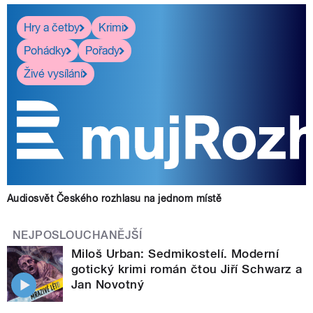
Hry a četby
Krimi
Pohádky
Pořady
Živé vysílání
Audiosvět Českého rozhlasu na jednom místě
NEJPOSLOUCHANĚJŠÍ
Miloš Urban: Sedmikostelí. Moderní
gotický krimi román čtou Jiří Schwarz a
Jan Novotný