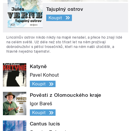
Tajuplný ostrov
Koupit
Lincolnův ostrov nikdo nikdy na mapě nenašel, a přece ho znají lidé
na celém světě. Už déle než sto třicet let na něm prožívají
dobrodružství s pěticí trosečníků, kteří na něm našli útočiště, a
hlavně nejedno tajemství.
Katyně
Pavel Kohout
Koupit
Pověsti z Olomouckého kraje
Igor Bareš
Koupit
Cantus lucis