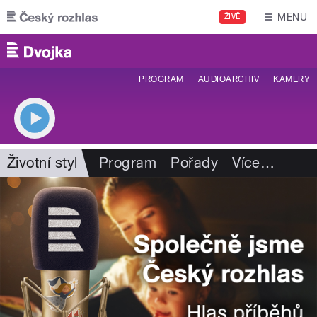
Přejít k hlavnímu obsahu
MENU
ŽIVĚ
PROGRAM
AUDIOARCHIV
KAMERY
Životní styl
Program
Pořady
Více
…