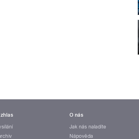
zhlas
O nás
ysílání
Jak nás naladíte
rchiv
Nápověda