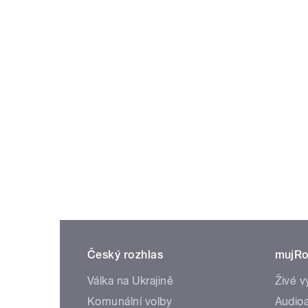
Český rozhlas
mujRo
Válka na Ukrajině
Živé v
Komunální volby
Audioa