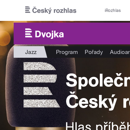
Přejít k hlavnímu obsahu
iRozhlas
Jazz
Program
Pořady
Audioar