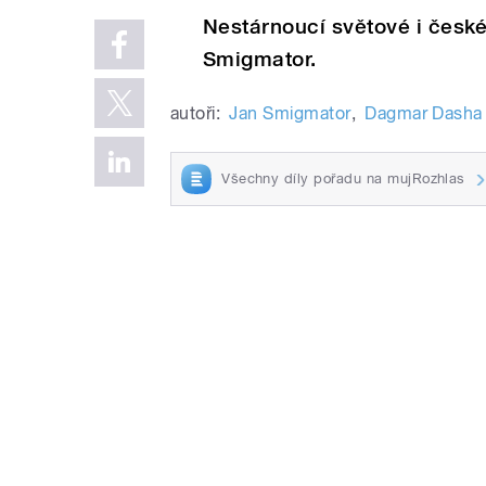
Nestárnoucí světové i česk
Smigmator.
autoři:
Jan Smigmator
,
Dagmar Dasha
Všechny díly pořadu na mujRozhlas