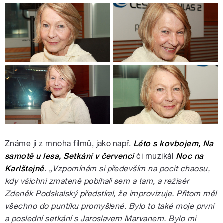
Známe ji z mnoha filmů, jako např.
Léto s kovbojem, Na
samotě u lesa, Setkání v červenci
či muzikál
Noc na
Karlštejně
.
„Vzpomínám si především na pocit chaosu,
kdy všichni zmateně pobíhali sem a tam, a režisér
Zdeněk Podskalský předstíral, že improvizuje. Přitom měl
všechno do puntíku promyšlené. Bylo to také moje první
a poslední setkání s Jaroslavem Marvanem. Bylo mi