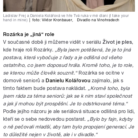
Ladislav Frej a Daniela Kolářová ve hře Tvá ruka v mé dlani (I take your
hand in mine)
|
foto:
Viktor Kronbauer
,
Divadlo na Vinohradech
Rozárka je „jiná“ role
V současné době ji můžeme vidět v seriálu
Život je ples
,
kde hraje roli Rozárky.
„Byla jsem potěšená, že je to jiná
postava, která vybočuje z řady a je odlišná od všeho
ostatního, co jsem doposud hrála. Kromě toho, je to role,
se kterou může člověk souznít.“
Rozárka se ocitne v
domově seniorů a
Danielu Kolářovou
zajímalo, jak s
tímto faktem bude postava nakládat.
„Kromě toho, byla
jsem ráda za téma seniorů: jak se k nim staví společnost
a jak jí mohou být prospěšní. Je to odstrkované téma.“
Podle jejího názoru je ale seriálová situace odlišná pro lidi,
kteří se o sebe nedovedou postarat.
„Bylo by fajn, kdyby
o ně pečovali mladší, aby tam bylo propojení generací. Je
to důležité nejen v životě, ale i v divadle.“