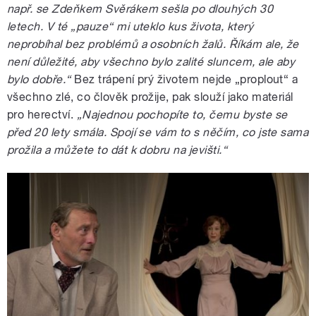
např. se Zdeňkem Svěrákem sešla po dlouhých 30
letech. V té „pauze“ mi uteklo kus života, který
neprobíhal bez problémů a osobních žalů. Říkám ale, že
není důležité, aby všechno bylo zalité sluncem, ale aby
bylo dobře.“
Bez trápení prý životem nejde „proplout“ a
všechno zlé, co člověk prožije, pak slouží jako materiál
pro herectví.
„Najednou pochopíte to, čemu byste se
před 20 lety smála. Spojí se vám to s něčím, co jste sama
prožila a můžete to dát k dobru na jevišti.“