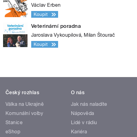
Václav Erben
Koupit
Veterinární poradna
Jaroslava Vykoupilová, Milan Štourač
Koupit
Český rozhlas
O nás
Válka na Ukrajině
Jak nás naladíte
Komunální volby
Nápověda
Stanice
Lidé v rádiu
eShop
Kariéra