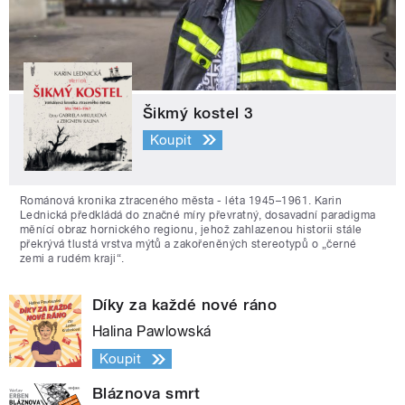
Šikmý kostel 3
Koupit
Románová kronika ztraceného města - léta 1945–1961. Karin
Lednická předkládá do značné míry převratný, dosavadní paradigma
měnící obraz hornického regionu, jehož zahlazenou historii stále
překrývá tlustá vrstva mýtů a zakořeněných stereotypů o „černé
zemi a rudém kraji“.
Díky za každé nové ráno
Halina Pawlowská
Koupit
Bláznova smrt