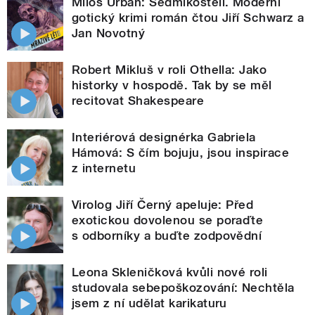
Miloš Urban: Sedmikostelí. Moderní
gotický krimi román čtou Jiří Schwarz a
Jan Novotný
Robert Mikluš v roli Othella: Jako
historky v hospodě. Tak by se měl
recitovat Shakespeare
Interiérová designérka Gabriela
Hámová: S čím bojuju, jsou inspirace
z internetu
Virolog Jiří Černý apeluje: Před
exotickou dovolenou se poraďte
s odborníky a buďte zodpovědní
Leona Skleničková kvůli nové roli
studovala sebepoškozování: Nechtěla
jsem z ní udělat karikaturu