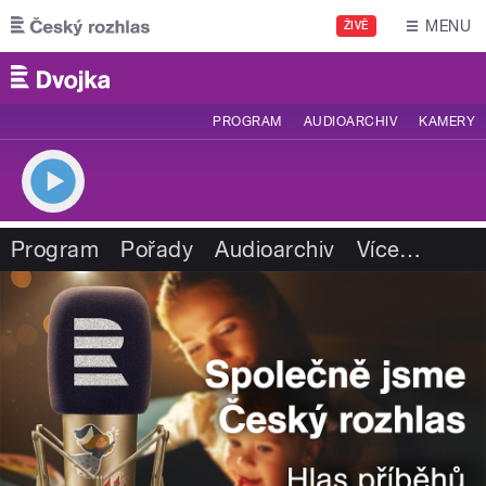
Přejít k hlavnímu obsahu
MENU
ŽIVĚ
PROGRAM
AUDIOARCHIV
KAMERY
Program
Pořady
Audioarchiv
Více
…