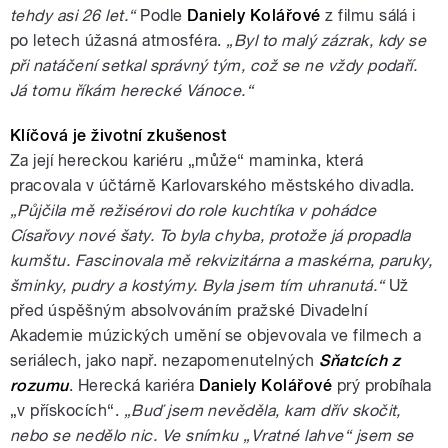
tehdy asi 26 let.“
Podle
Daniely Kolářové
z filmu sálá i
po letech úžasná atmosféra.
„Byl to malý zázrak, kdy se
při natáčení setkal správný tým, což se ne vždy podaří.
Já tomu říkám herecké Vánoce.“
Klíčová je životní zkušenost
Za její hereckou kariéru „může“ maminka, která
pracovala v účtárně Karlovarského městského divadla.
„Půjčila mě režisérovi do role kuchtíka v pohádce
Císařovy nové šaty. To byla chyba, protože já propadla
kumštu. Fascinovala mě rekvizitárna a maskérna, paruky,
šminky, pudry a kostýmy. Byla jsem tím uhranutá.“
Už
před úspěšným absolvováním pražské Divadelní
Akademie múzických umění se objevovala ve filmech a
seriálech, jako např. nezapomenutelných
Sňatcích z
rozumu
. Herecká kariéra
Daniely Kolářové
prý probíhala
„v přískocích“.
„Buď jsem nevěděla, kam dřív skočit,
nebo se nedělo nic. Ve snímku „Vratné lahve“ jsem se