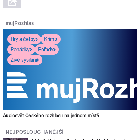
mujRozhlas
Hry a četby
Krimi
Pohádky
Pořady
Živé vysílání
Audiosvět Českého rozhlasu na jednom místě
NEJPOSLOUCHANĚJŠÍ