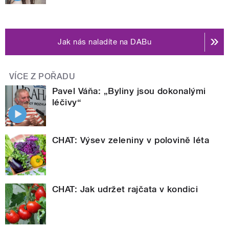
Jak nás naladíte na DABu
VÍCE Z POŘADU
Pavel Váňa: „Byliny jsou dokonalými
léčivy“
CHAT: Výsev zeleniny v polovině léta
CHAT: Jak udržet rajčata v kondici