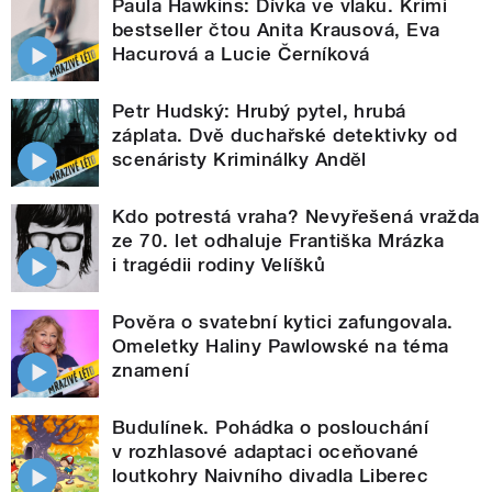
Paula Hawkins: Dívka ve vlaku. Krimi
bestseller čtou Anita Krausová, Eva
Hacurová a Lucie Černíková
Petr Hudský: Hrubý pytel, hrubá
záplata. Dvě duchařské detektivky od
scenáristy Kriminálky Anděl
Kdo potrestá vraha? Nevyřešená vražda
ze 70. let odhaluje Františka Mrázka
i tragédii rodiny Velíšků
Pověra o svatební kytici zafungovala.
Omeletky Haliny Pawlowské na téma
znamení
Budulínek. Pohádka o poslouchání
v rozhlasové adaptaci oceňované
loutkohry Naivního divadla Liberec