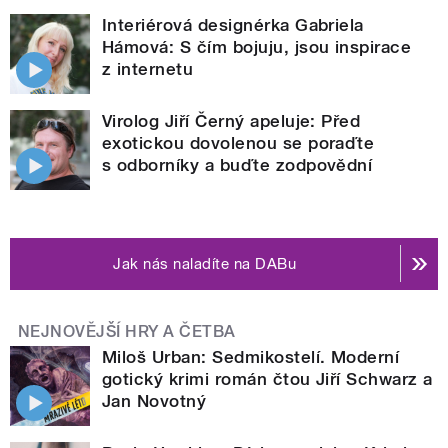
Interiérová designérka Gabriela
Hámová: S čím bojuju, jsou inspirace
z internetu
Virolog Jiří Černý apeluje: Před
exotickou dovolenou se poraďte
s odborníky a buďte zodpovědní
Jak nás naladíte na DABu
NEJNOVĚJŠÍ HRY A ČETBA
Miloš Urban: Sedmikostelí. Moderní
gotický krimi román čtou Jiří Schwarz a
Jan Novotný