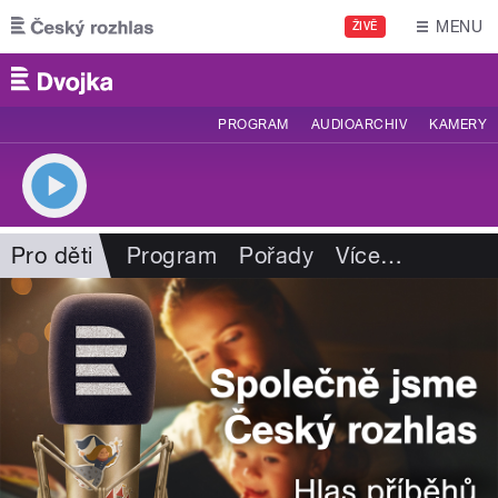
Přejít k hlavnímu obsahu
MENU
ŽIVĚ
PROGRAM
AUDIOARCHIV
KAMERY
Pro děti
Program
Pořady
Více
…