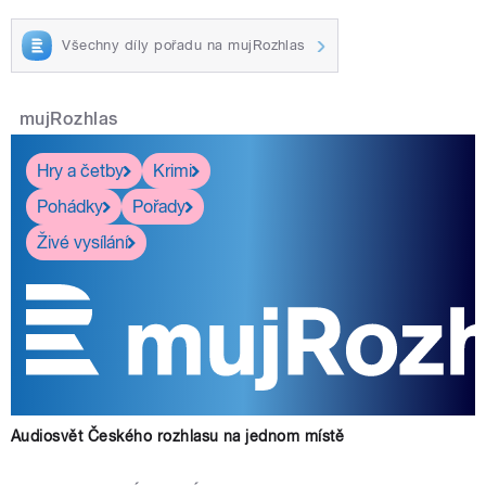
Všechny díly pořadu na mujRozhlas
mujRozhlas
Hry a četby
Krimi
Pohádky
Pořady
Živé vysílání
Audiosvět Českého rozhlasu na jednom místě