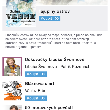
Tajuplný ostrov
Koupit
Lincolnův ostrov nikdo nikdy na mapě nenašel, a přece ho znají lidé
na celém světě. Už déle než sto třicet let na něm prožívají
dobrodružství s pěticí trosečníků, kteří na něm našli útočiště, a
hlavně nejedno tajemství.
Děkovačky Libuše Švormové
Libuše Švormová - Patrik Rozehnal
Koupit
Bláznova smrt
Václav Erben
Koupit
50 moravských pověstí