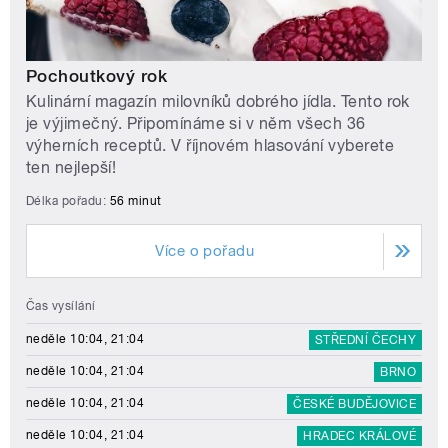
Pochoutkový rok
Kulinární magazín milovníků dobrého jídla. Tento rok
je výjimečný. Připomínáme si v něm všech 36
výherních receptů. V říjnovém hlasování vyberete
ten nejlepší!
Délka pořadu:
56 minut
Více o pořadu
Čas vysílání
neděle 10:04, 21:04
STŘEDNÍ ČECHY
neděle 10:04, 21:04
BRNO
neděle 10:04, 21:04
ČESKÉ BUDĚJOVICE
neděle 10:04, 21:04
HRADEC KRÁLOVÉ