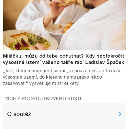
Miláčku, můžu od tebe ochutnat? Kdy nepřekročit
výsostné území vašeho talíře radí Ladislav Špaček
„Talíř, který máme před sebou, je pouze náš. Je to naše
výsostné území, do kterého nemá právo nikdo
zasahovat,“ vysvětluje mistr etikety.
VÍCE Z POCHOUTKOVÉHO ROKU
O soutěži