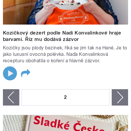
Kozičkový dezert podle Nadi Konvalinkové hraje
barvami. Říz mu dodává zázvor
Kozičky jsou plody bezinek, říká se jim tak na Hané. Je to
jako luxusní ovocná polévka. Naďa Konvalinková
recepturu obohatila o koření a hlavně zázvor.
STRÁNKY
2
n
zí