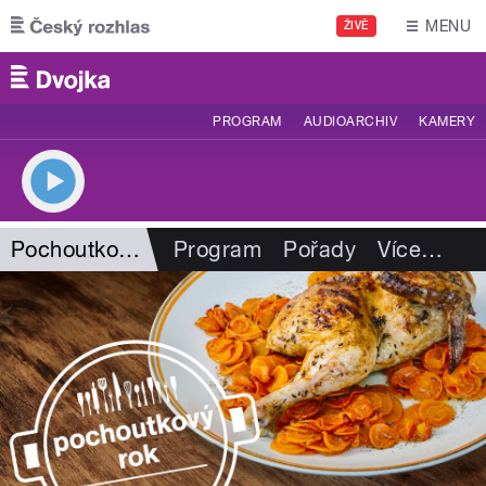
Přejít k hlavnímu obsahu
MENU
ŽIVĚ
PROGRAM
AUDIOARCHIV
KAMERY
Pochoutkový rok
Program
Pořady
Více
…