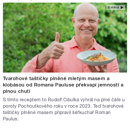
9 minut
Tvarohové taštičky plněné mletým masem a
klobásou od Romana Pauluse překvapí jemností a
plnou chutí
S tímto receptem to Rudolf Cibulka vyhrál na plné čáře u
poroty Pochoutkového roku v roce 2023. Teď tvarohové
taštičky plněné masem připravil šéfkuchař Roman
Paulus.