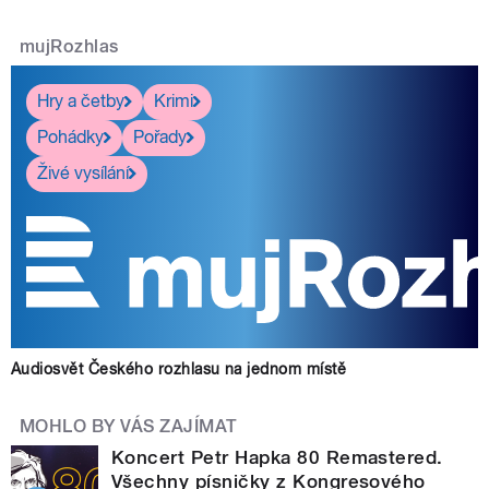
mujRozhlas
Hry a četby
Krimi
Pohádky
Pořady
Živé vysílání
Audiosvět Českého rozhlasu na jednom místě
MOHLO BY VÁS ZAJÍMAT
Koncert Petr Hapka 80 Remastered.
Všechny písničky z Kongresového