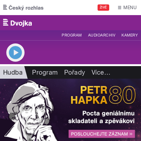
Přejít k hlavnímu obsahu
MENU
ŽIVĚ
PROGRAM
AUDIOARCHIV
KAMERY
Hudba
Program
Pořady
Více
…