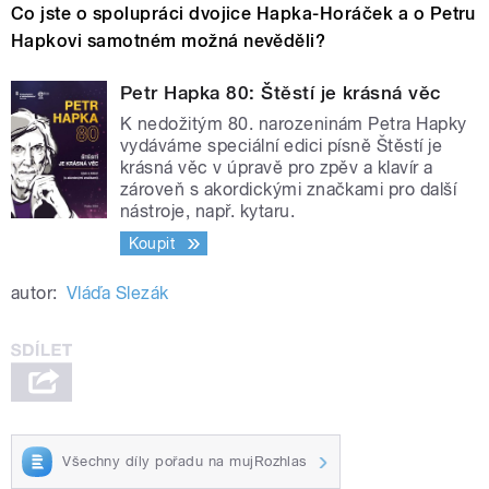
Co jste o spolupráci dvojice Hapka-Horáček a o Petru
Hapkovi samotném možná nevěděli?
Petr Hapka 80: Štěstí je krásná věc
K nedožitým 80. narozeninám Petra Hapky
vydáváme speciální edici písně Štěstí je
krásná věc v úpravě pro zpěv a klavír a
zároveň s akordickými značkami pro další
nástroje, např. kytaru.
Koupit
autor:
Vláďa Slezák
Všechny díly pořadu na mujRozhlas