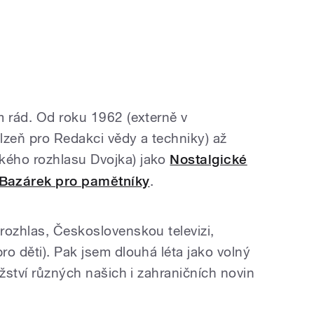
m rád. Od roku 1962 (externě v
zeň pro Redakci vědy a techniky) až
kého rozhlasu Dvojka) jako
Nostalgické
Bazárek pro pamětníky
.
rozhlas, Československou televizi,
o děti). Pak jsem dlouhá léta jako volný
ožství různých našich i zahraničních novin