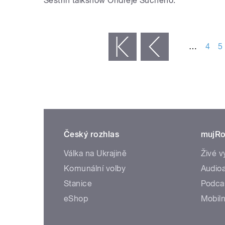
Sestřih talkshow Ondřeje Suchého.
STRÁNKY
…
4
5
« první
‹ předchozí
Český rozhlas
mujRo
Válka na Ukrajině
Živé v
Komunální volby
Audioa
Stanice
Podca
eShop
Mobiln