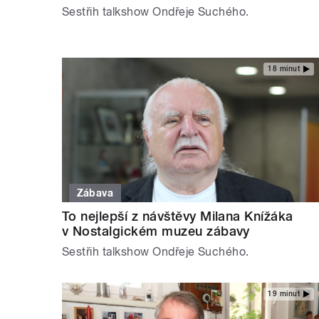
Sestřih talkshow Ondřeje Suchého.
18 minut
Zábava
To nejlepší z návštěvy Milana Knížáka
v Nostalgickém muzeu zábavy
Sestřih talkshow Ondřeje Suchého.
19 minut