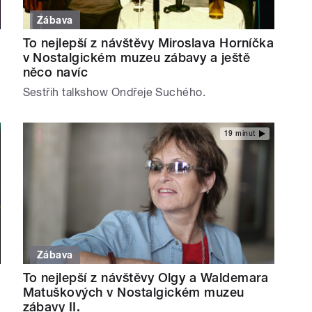
Zábava
To nejlepší z návštěvy Miroslava Horníčka
v Nostalgickém muzeu zábavy a ještě
něco navíc
Sestřih talkshow Ondřeje Suchého.
19 minut
Zábava
To nejlepší z návštěvy Olgy a Waldemara
Matuškových v Nostalgickém muzeu
zábavy II.