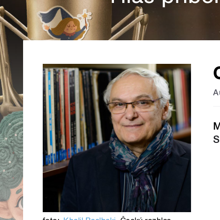
A
M
S