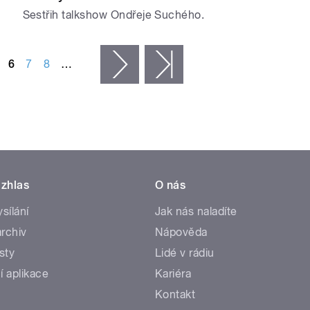
Sestřih talkshow Ondřeje Suchého.
6
7
8
…
následující ›
poslední »
zhlas
O nás
ysílání
Jak nás naladíte
rchiv
Nápověda
sty
Lidé v rádiu
í aplikace
Kariéra
Kontakt