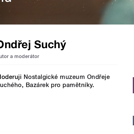
Ondřej Suchý
utor a moderátor
oderuji
Nostalgické muzeum Ondřeje
uchého
,
Bazárek pro pamětníky
.