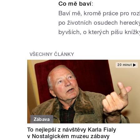
Co mě baví
:
Baví mě, kromě práce pro rozh
po životních osudech hereck
byvších, o kterých píšu knížk
VŠECHNY ČLÁNKY
20 minut
Zábava
To nejlepší z návštěvy Karla Fialy
v Nostalgickém muzeu zábavy