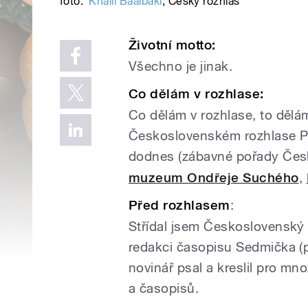
foto:
Khalil Baalbaki
,
Český rozhlas
Životní motto
:
Všechno je jinak.
Co dělám v rozhlase
:
Co dělám v rozhlase, to dělá
Československém rozhlase Pl
dodnes (zábavné pořady Čes
muzeum Ondřeje Suchého
,
Před rozhlasem
:
Střídal jsem Československý 
redakci časopisu Sedmička (pr
novinář psal a kreslil pro mn
a časopisů.