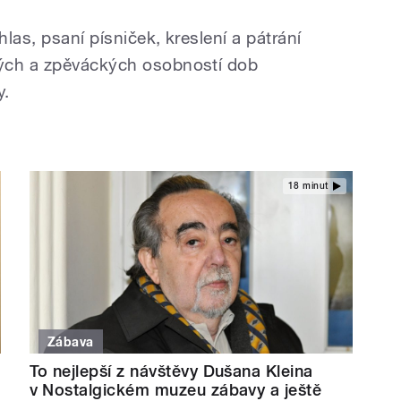
las, psaní písniček, kreslení a pátrání
ých a zpěváckých osobností dob
y.
18 minut
Zábava
To nejlepší z návštěvy Dušana Kleina
v Nostalgickém muzeu zábavy a ještě