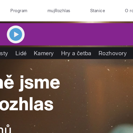
Program
mujRozhlas
Stanice
O r
isty
Lidé
Kamery
Hry a četba
Rozhovory