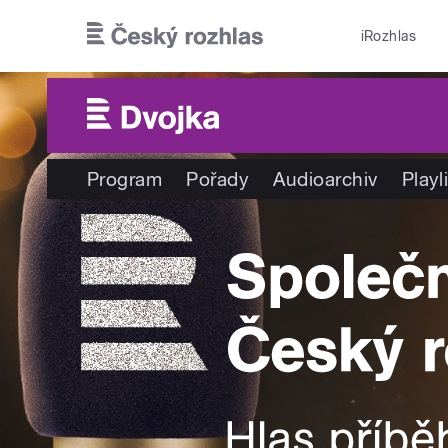
Přejít k hlavnímu obsahu
iRozhlas
Program
Pořady
Audioarchiv
Playl