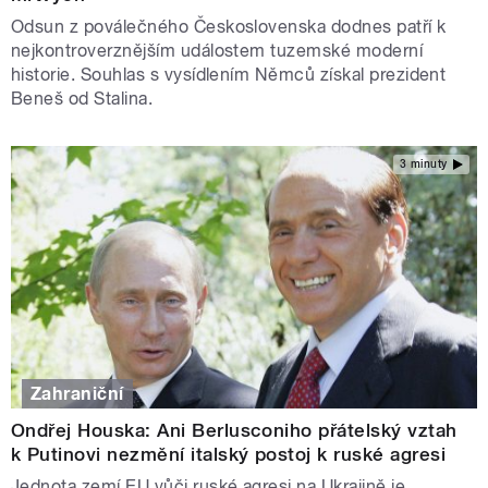
Odsun z poválečného Československa dodnes patří k
nejkontroverznějším událostem tuzemské moderní
historie. Souhlas s vysídlením Němců získal prezident
Beneš od Stalina.
3 minuty
Zahraniční
Ondřej Houska: Ani Berlusconiho přátelský vztah
k Putinovi nezmění italský postoj k ruské agresi
Jednota zemí EU vůči ruské agresi na Ukrajině je