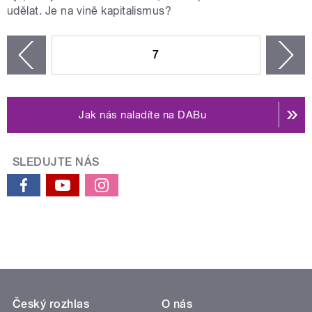
udělat. Je na vině kapitalismus?
STRÁNKY
7
n
zí
Jak nás naladíte na DABu
SLEDUJTE NÁS
Český rozhlas
O nás