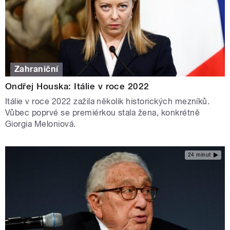
Zahraniční
Ondřej Houska: Itálie v roce 2022
Itálie v roce 2022 zažila několik historických mezníků.
Vůbec poprvé se premiérkou stala žena, konkrétně
Giorgia Meloniová.
24 minut