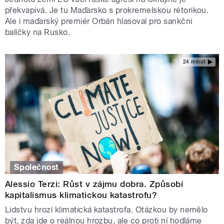
překvapivá. Je tu Maďarsko s prokremelskou rétorikou.
Ale i maďarský premiér Orbán hlasoval pro sankční
balíčky na Rusko.
24 minut
Společnost
Alessio Terzi: Růst v zájmu dobra. Způsobí
kapitalismus klimatickou katastrofu?
Lidstvu hrozí klimatická katastrofa. Otázkou by nemělo
být, zda jde o reálnou hrozbu, ale co proti ní hodláme