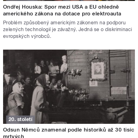
Ondřej Houska: Spor mezi USA a EU ohledně
amerického zákona na dotace pro elektroauta
Problém způsobený americkým zákonem na podporu
zelených technologií je závažný. Jedná se o diskriminaci
evropských výrobců.
20. století
Odsun Němců znamenal podle historiků až 30 tisíc
mrtvých