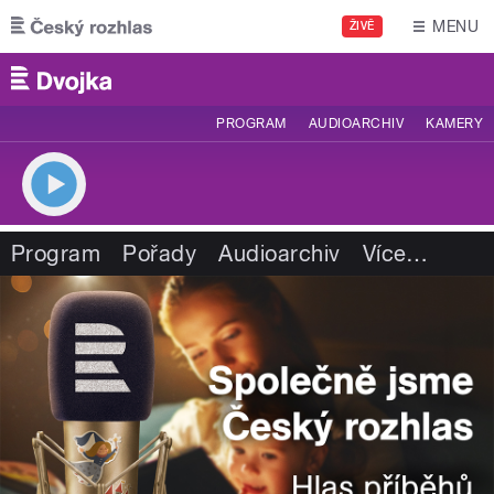
Přejít k hlavnímu obsahu
MENU
ŽIVĚ
PROGRAM
AUDIOARCHIV
KAMERY
Program
Pořady
Audioarchiv
Více
…