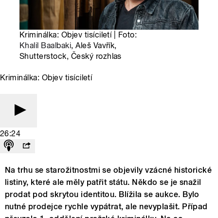
Kriminálka: Objev tisíciletí | Foto:
Khalil Baalbaki
, Aleš Vavřík,
Shutterstock, Český rozhlas
Kriminálka: Objev tisíciletí
26:24
Na trhu se starožitnostmi se objevily vzácné historické
listiny, které ale měly patřit státu. Někdo se je snažil
prodat pod skrytou identitou. Blížila se aukce. Bylo
nutné prodejce rychle vypátrat, ale nevyplašit. Případ