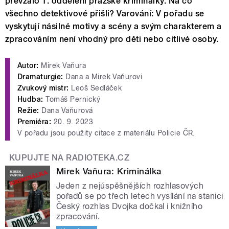
převzalo 1. oddělení pražské kriminálky. Na co
všechno detektivové přišli? Varování: V pořadu se
vyskytují násilné motivy a scény a svým charakterem a
zpracováním není vhodný pro děti nebo citlivé osoby.
Autor:
Mirek Vaňura
Dramaturgie:
Dana a Mirek Vaňurovi
Zvukový mistr:
Leoš Sedláček
Hudba:
Tomáš Pernický
Režie:
Dana Vaňurová
Premiéra:
20. 9. 2023
V pořadu jsou použity citace z materiálu Policie ČR.
KUPUJTE NA RADIOTEKA.CZ
Mirek Vaňura: Kriminálka
Jeden z nejúspěšnějších rozhlasových
pořadů se po třech letech vysílání na stanici
Český rozhlas Dvojka dočkal i knižního
zpracování.