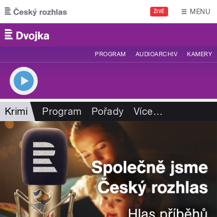
Přejít k hlavnímu obsahu
MENU
ŽIVĚ
PROGRAM
AUDIOARCHIV
KAMERY
Krimi
Program
Pořady
Více
…