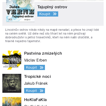
Tajuplný ostrov
Koupit
Lincolnův ostrov nikdo nikdy na mapě nenašel, a přece ho znají lidé
na celém světě. Už déle než sto třicet let na něm prožívají
dobrodružství s pěticí trosečníků, kteří na něm našli útočiště, a
hlavně nejedno tajemství.
Pastvina zmizelých
Václav Erben
Koupit
Tropické noci
Jakub Fránek
Koupit
HoKlaFaKla