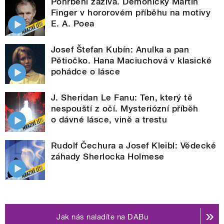
Pohřbeni zaživa. Démonický Martin
Finger v hororovém příběhu na motivy
E. A. Poea
Josef Štefan Kubín: Anulka a pan
Pětiočko. Hana Maciuchová v klasické
pohádce o lásce
J. Sheridan Le Fanu: Ten, který tě
nespouští z očí. Mysteriózní příběh
o dávné lásce, vině a trestu
Rudolf Čechura a Josef Kleibl: Vědecké
záhady Sherlocka Holmese
Jak nás naladíte na DABu