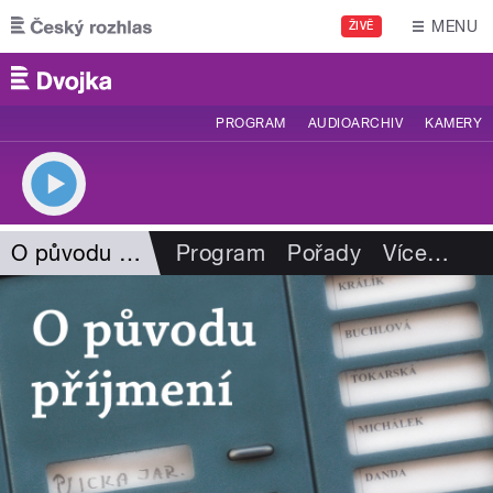
Přejít k hlavnímu obsahu
MENU
ŽIVĚ
PROGRAM
AUDIOARCHIV
KAMERY
O původu příjmení
Program
Pořady
Více
…