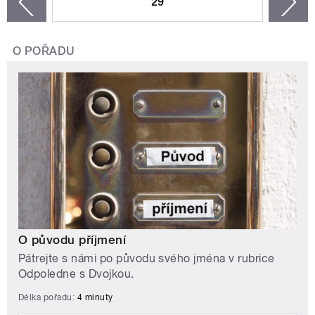
29
n
zí
O POŘADU
O původu příjmení
Pátrejte s námi po původu svého jména v rubrice
Odpoledne s Dvojkou.
Délka pořadu:
4 minuty