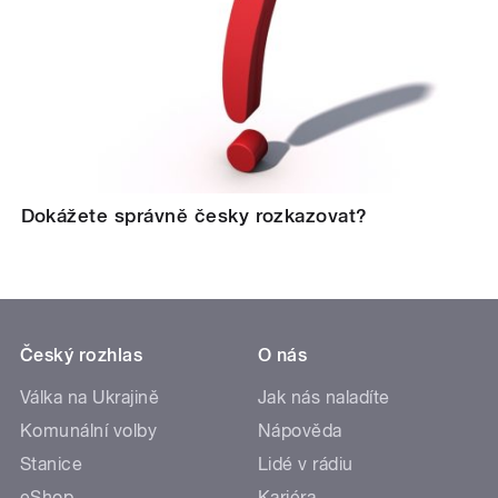
Dokážete správně česky rozkazovat?
Český rozhlas
O nás
Válka na Ukrajině
Jak nás naladíte
Komunální volby
Nápověda
Stanice
Lidé v rádiu
eShop
Kariéra