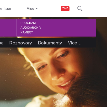
ozhlase
Více
ŽIVĚ
PROGRAM
AUDIOARCHIV
KAMERY
ba
Rozhovory
Dokumenty
Více
…