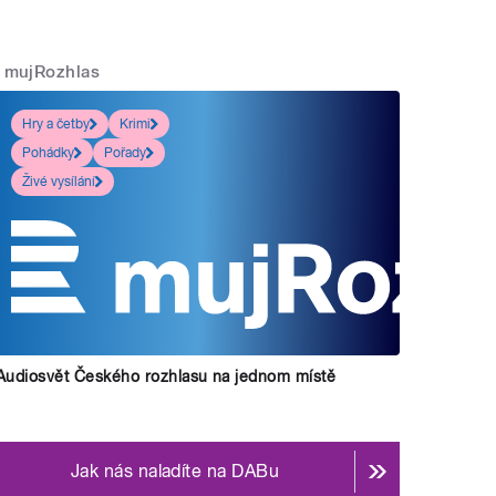
mujRozhlas
Hry a četby
Krimi
Pohádky
Pořady
Živé vysílání
Audiosvět Českého rozhlasu na jednom místě
Jak nás naladíte na DABu