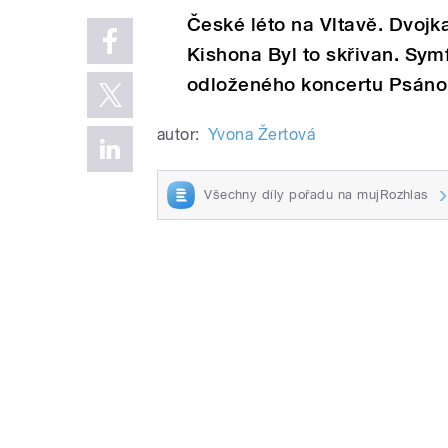
České léto na Vltavě. Dvojk
Kishona Byl to skřivan. Sym
odloženého koncertu Psáno
autor:
Yvona Žertová
Všechny díly pořadu na mujRozhlas