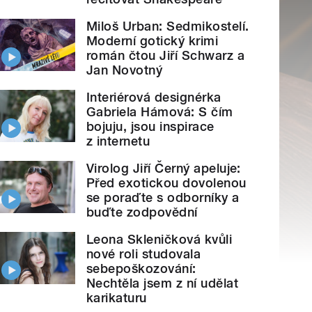
Miloš Urban: Sedmikostelí.
Moderní gotický krimi
román čtou Jiří Schwarz a
Jan Novotný
Interiérová designérka
Gabriela Hámová: S čím
bojuju, jsou inspirace
z internetu
Virolog Jiří Černý apeluje:
Před exotickou dovolenou
se poraďte s odborníky a
buďte zodpovědní
Leona Skleničková kvůli
nové roli studovala
sebepoškozování:
Nechtěla jsem z ní udělat
karikaturu