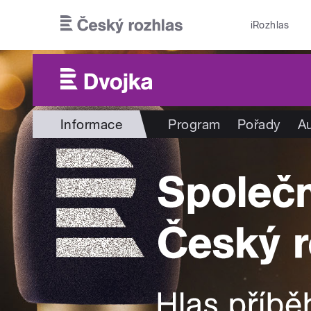
Přejít k hlavnímu obsahu
iRozhlas
Informace
Program
Pořady
Au