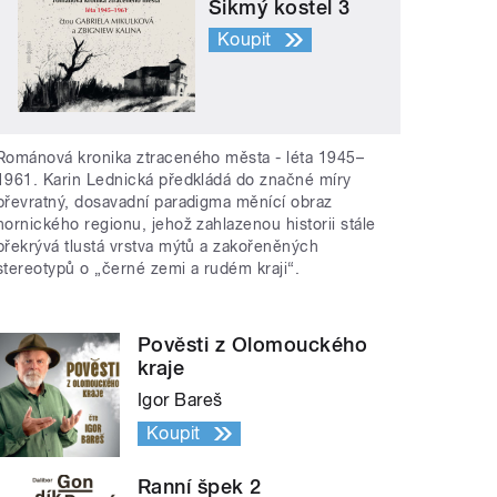
Šikmý kostel 3
Koupit
Románová kronika ztraceného města - léta 1945–
1961. Karin Lednická předkládá do značné míry
převratný, dosavadní paradigma měnící obraz
hornického regionu, jehož zahlazenou historii stále
překrývá tlustá vrstva mýtů a zakořeněných
stereotypů o „černé zemi a rudém kraji“.
Pověsti z Olomouckého
kraje
Igor Bareš
Koupit
Ranní špek 2