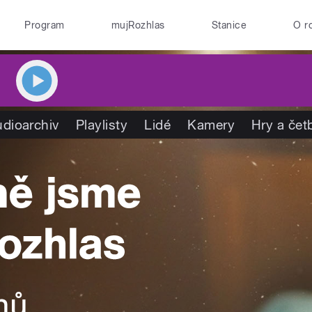
Program
mujRozhlas
Stanice
O r
dioarchiv
Playlisty
Lidé
Kamery
Hry a čet