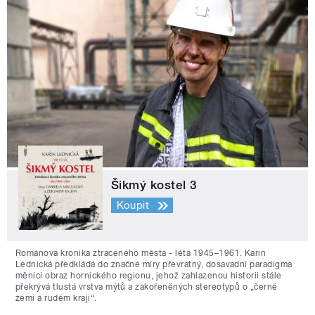
Šikmý kostel 3
Koupit
Románová kronika ztraceného města - léta 1945–1961. Karin
Lednická předkládá do značné míry převratný, dosavadní paradigma
měnící obraz hornického regionu, jehož zahlazenou historii stále
překrývá tlustá vrstva mýtů a zakořeněných stereotypů o „černé
zemi a rudém kraji“.