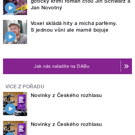
gotický krimi román čtou Jiří Schwarz a
Jan Novotný
Voxel skládá hity a míchá parfémy.
S jednou vůní ale marně bojuje
Jak nás naladíte na DABu
VÍCE Z POŘADU
Novinky z Českého rozhlasu
Novinky z Českého rozhlasu