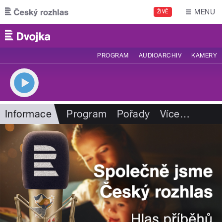
Přejít k hlavnímu obsahu
MENU
ŽIVĚ
PROGRAM
AUDIOARCHIV
KAMERY
Informace
Program
Pořady
Více
…