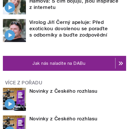
Hámová: S čím bojuju, jsou inspirace
z internetu
Virolog Jiří Černý apeluje: Před
exotickou dovolenou se poraďte
s odborníky a buďte zodpovědní
Jak nás naladíte na DABu
VÍCE Z POŘADU
Novinky z Českého rozhlasu
Novinky z Českého rozhlasu