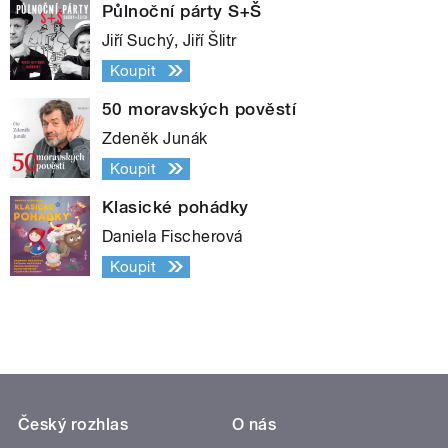
Půlnoční párty S+Š
Jiří Suchý, Jiří Šlitr
Koupit
50 moravských pověstí
Zdeněk Junák
Koupit
Klasické pohádky
Daniela Fischerová
Koupit
Český rozhlas
O nás