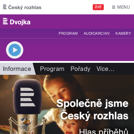
Přejít k hlavnímu obsahu
MENU
ŽIVĚ
PROGRAM
AUDIOARCHIV
KAMERY
Informace
Program
Pořady
Více
…