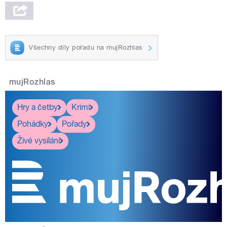
Všechny díly pořadu na mujRozhlas
mujRozhlas
Hry a četby
Krimi
Pohádky
Pořady
Živé vysílání