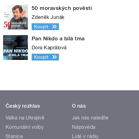
50 moravských pověstí
Zdeněk Junák
Koupit
Pan Nikdo a bílá tma
Dora Kaprálová
Koupit
Český rozhlas
O nás
Válka na Ukrajině
Jak nás naladíte
Komunální volby
Nápověda
Stanice
Lidé v rádiu