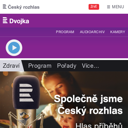
Přejít k hlavnímu obsahu
MENU
ŽIVĚ
PROGRAM
AUDIOARCHIV
KAMERY
Zdraví
Program
Pořady
Více
…