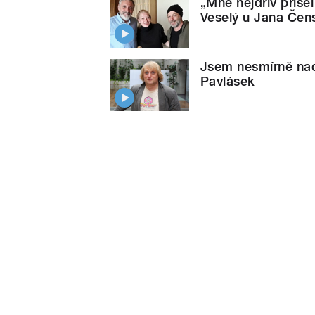
„Mně nejdřív přiš
Veselý u Jana Čen
Jsem nesmírně nad
Pavlásek