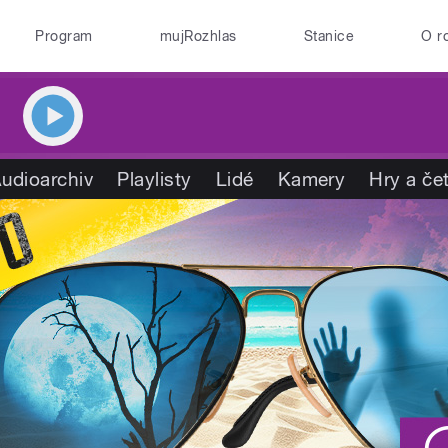
Program
mujRozhlas
Stanice
O r
udioarchiv
Playlisty
Lidé
Kamery
Hry a če