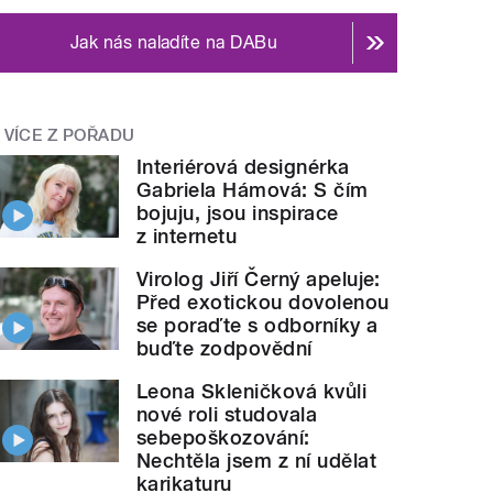
Jak nás naladíte na DABu
VÍCE Z POŘADU
Interiérová designérka
Gabriela Hámová: S čím
bojuju, jsou inspirace
z internetu
Virolog Jiří Černý apeluje:
Před exotickou dovolenou
se poraďte s odborníky a
buďte zodpovědní
Leona Skleničková kvůli
nové roli studovala
sebepoškozování:
Nechtěla jsem z ní udělat
karikaturu