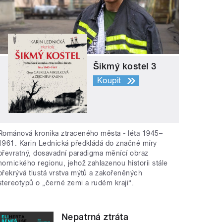
Šikmý kostel 3
Koupit
Románová kronika ztraceného města - léta 1945–
1961. Karin Lednická předkládá do značné míry
převratný, dosavadní paradigma měnící obraz
hornického regionu, jehož zahlazenou historii stále
překrývá tlustá vrstva mýtů a zakořeněných
stereotypů o „černé zemi a rudém kraji“.
Nepatrná ztráta