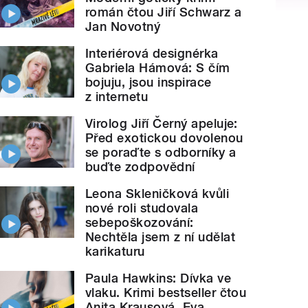
román čtou Jiří Schwarz a
Jan Novotný
Interiérová designérka
Gabriela Hámová: S čím
bojuju, jsou inspirace
z internetu
Virolog Jiří Černý apeluje:
Před exotickou dovolenou
se poraďte s odborníky a
buďte zodpovědní
Leona Skleničková kvůli
nové roli studovala
sebepoškozování:
Nechtěla jsem z ní udělat
karikaturu
Paula Hawkins: Dívka ve
vlaku. Krimi bestseller čtou
Anita Krausová, Eva