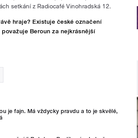
zkách setkání z Radiocafé Vinohradská 12.
rávě hraje? Existuje české označení
považuje Beroun za nejkrásnější
u je fajn. Má vždycky pravdu a to je skvělé,
á