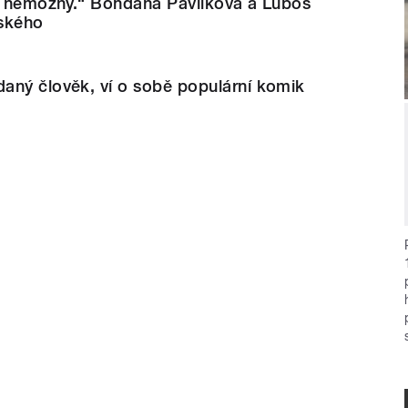
el nemožný.“ Bohdana Pavlíková a Luboš
ského
aný člověk, ví o sobě populární komik