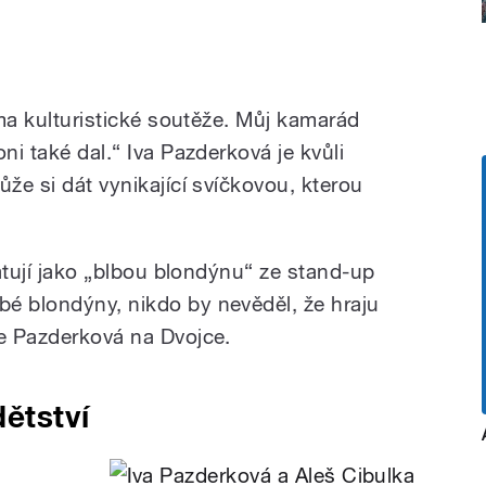
orma kulturistické soutěže. Můj kamarád
ni také dal.“ Iva Pazderková je kvůli
ůže si dát vynikající svíčkovou, kterou
matují jako „blbou blondýnu“ ze stand-up
é blondýny, nikdo by nevěděl, že hraju
je Pazderková na Dvojce.
ětství