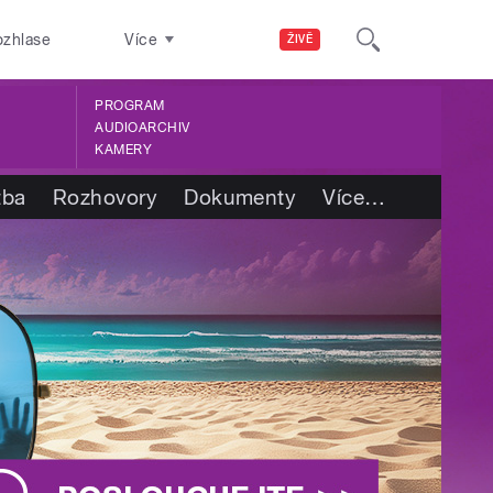
ozhlase
Více
ŽIVĚ
PROGRAM
AUDIOARCHIV
KAMERY
tba
Rozhovory
Dokumenty
Více
…