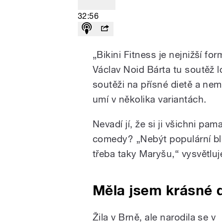
32:56
„Bikini Fitness je nejnižší f
Václav Noid Bárta tu soutěž lo
soutěži na přísné dietě a nem
umí v několika variantách.
Nevadí jí, že si ji všichni pa
comedy? „Nebýt populární blb
třeba taky Maryšu,“ vysvětlu
Měla jsem krásné d
Žila v Brně, ale narodila se v