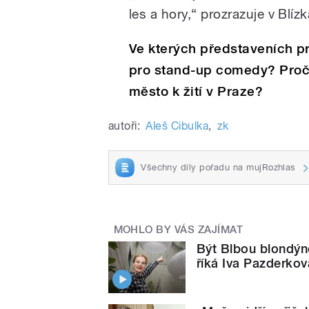
les a hory,“ prozrazuje v Blí
Ve kterých představeních p
pro stand-up comedy? Proč 
město k žití v Praze?
autoři:
Aleš Cibulka
,
zk
Všechny díly pořadu na mujRozhlas
MOHLO BY VÁS ZAJÍMAT
Být Blbou blondýno
říká Iva Pazderkov