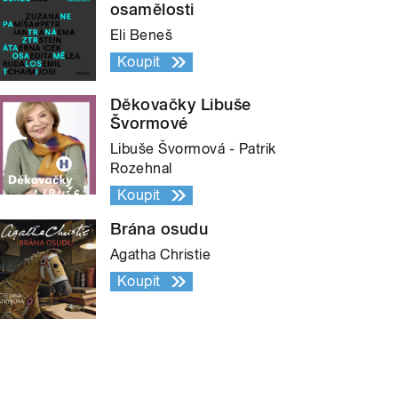
osamělosti
Eli Beneš
Koupit
Děkovačky Libuše
Švormové
Libuše Švormová - Patrik
Rozehnal
Koupit
Brána osudu
Agatha Christie
Koupit