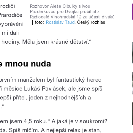
rodiči
Rozhovor Aleše Cibulky s Ivou
Pazderkovou pro Dvojku probíhal z
Prarodiče
Radiocafé Vinohradská 12 za účasti diváků
|
foto:
Rostislav Taud
,
Český rozhlas
vyprávění
mi dali
i hodiny. Měla jsem krásné dětství.“
se mnou nuda
 prvním manželem byl fantastický herec
ři měsíce Lukáš Pavlásek, ale jsme spíš
epší přítel, jeden z nejhodnějších a
.“
m jsem 4,5 roku.“ A jaká je v soukromí?
. Spíš mlčím. A nejlepší relax je stan,