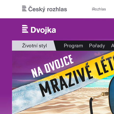
Přejít k hlavnímu obsahu
iRozhlas
Životní styl
Program
Pořady
A