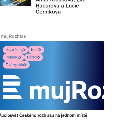
Hacurová a Lucie
Černíková
mujRozhlas
Hry a četby
Krimi
Pohádky
Pořady
Živé vysílání
Audiosvět Českého rozhlasu na jednom místě