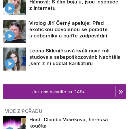
Hámová: S čím bojuju, jsou inspirace
z internetu
Virolog Jiří Černý apeluje: Před
exotickou dovolenou se poraďte
s odborníky a buďte zodpovědní
Leona Skleničková kvůli nové roli
studovala sebepoškozování: Nechtěla
jsem z ní udělat karikaturu
Jak nás naladíte na DABu
VÍCE Z POŘADU
Host: Claudia Vašeková, herecká
koučka