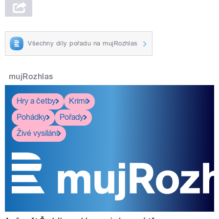
Všechny díly pořadu na mujRozhlas
mujRozhlas
Hry a četby
Krimi
Pohádky
Pořady
Živé vysílání