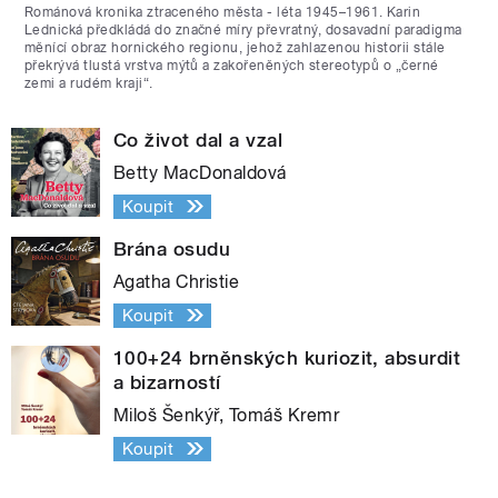
Románová kronika ztraceného města - léta 1945–1961. Karin
Lednická předkládá do značné míry převratný, dosavadní paradigma
měnící obraz hornického regionu, jehož zahlazenou historii stále
překrývá tlustá vrstva mýtů a zakořeněných stereotypů o „černé
zemi a rudém kraji“.
Co život dal a vzal
Betty MacDonaldová
Koupit
Brána osudu
Agatha Christie
Koupit
100+24 brněnských kuriozit, absurdit
a bizarností
Miloš Šenkýř, Tomáš Kremr
Koupit