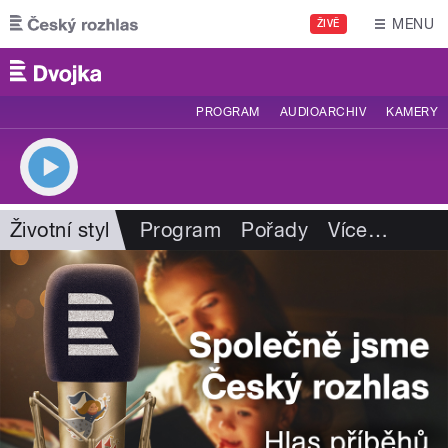
Přejít k hlavnímu obsahu
MENU
ŽIVĚ
PROGRAM
AUDIOARCHIV
KAMERY
Životní styl
Program
Pořady
Více
…