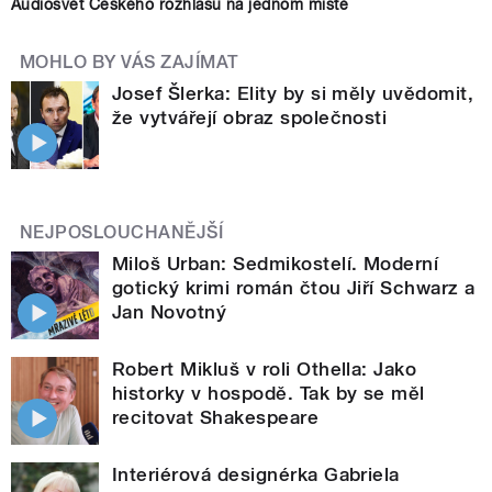
Audiosvět Českého rozhlasu na jednom místě
MOHLO BY VÁS ZAJÍMAT
Josef Šlerka: Elity by si měly uvědomit,
že vytvářejí obraz společnosti
NEJPOSLOUCHANĚJŠÍ
Miloš Urban: Sedmikostelí. Moderní
gotický krimi román čtou Jiří Schwarz a
Jan Novotný
Robert Mikluš v roli Othella: Jako
historky v hospodě. Tak by se měl
recitovat Shakespeare
Interiérová designérka Gabriela