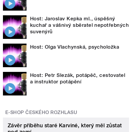
Host: Jaroslav Kepka ml., úspěšný
kuchař a vášnivý sběratel nepotřebných
suvenýrů
Host: Olga Vlachynská, psycholožka
Host: Petr Slezák, potápěč, cestovatel
a instruktor potápění
E-SHOP ČESKÉHO ROZHLASU
Závěr příběhu staré Karviné, který měl zůstat
pod zemí