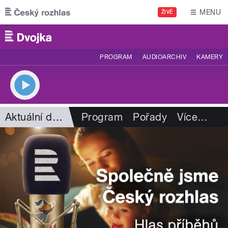
Přejít k hlavnímu obsahu
MENU
ŽIVĚ
PROGRAM
AUDIOARCHIV
KAMERY
Aktuální dění
Program
Pořady
Více
…