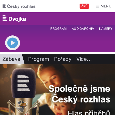
Přejít k hlavnímu obsahu
MENU
ŽIVĚ
PROGRAM
AUDIOARCHIV
KAMERY
Zábava
Program
Pořady
Více
…