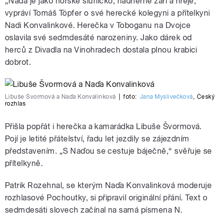
„Naďa je jako horské sluníčko, nádherně září a hřeje,“
vypráví Tomáš Töpfer o své herecké kolegyni a přítelkyni
Nadi Konvalinkové. Herečka v Toboganu na Dvojce
oslavila své sedmdesáté narozeniny. Jako dárek od
herců z Divadla na Vinohradech dostala plnou krabici
dobrot.
Libuše Švormová a Naďa Konvalinková
|
foto:
Jana Myslivečková
,
Český
rozhlas
Přišla popřát i herečka a kamarádka Libuše Švormová.
Pojí je letité přátelství, řadu let jezdily se zájezdním
představením. „S Naďou se cestuje báječně,“ svěřuje se
přítelkyně.
Patrik Rozehnal, se kterým Naďa Konvalinková moderuje
rozhlasové Pochoutky, si připravil originální přání. Text o
sedmdesáti slovech začínal na samá písmena N.