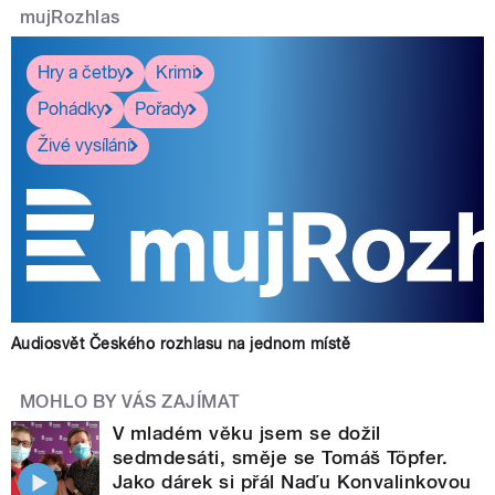
mujRozhlas
Hry a četby
Krimi
Pohádky
Pořady
Živé vysílání
Audiosvět Českého rozhlasu na jednom místě
MOHLO BY VÁS ZAJÍMAT
V mladém věku jsem se dožil
sedmdesáti, směje se Tomáš Töpfer.
Jako dárek si přál Naďu Konvalinkovou