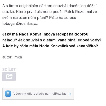
A s tímto originálním dárkem souvisí i dnešní soutěžní
otázka: Které první písmeno použil Patrik Rozehnal ve
svém narozeniném přání? Pište na adresu
tobogan@rozhlas.cz
Jaký má Naďa Konvalinková recept na dobrou
náladu? Jak souvisí s dietami vana plná ledové vody?
A kde by ráda měla Naďa Konvalinková kanapíčko?
autor:
mka
Všechny díly pořadu na mujRozhlas