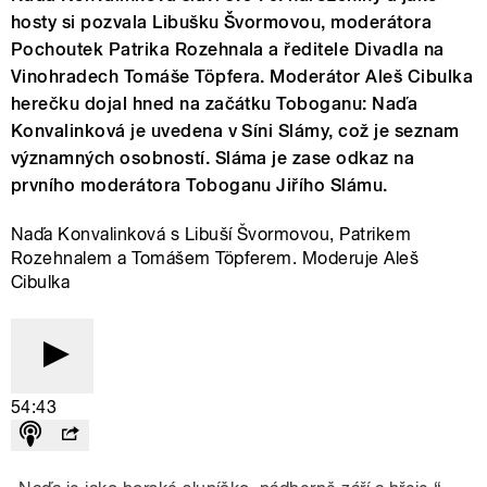
hosty si pozvala Libušku Švormovou, moderátora
Pochoutek Patrika Rozehnala a ředitele Divadla na
Vinohradech Tomáše Töpfera. Moderátor Aleš Cibulka
herečku dojal hned na začátku Toboganu: Naďa
Konvalinková je uvedena v Síni Slámy, což je seznam
významných osobností. Sláma je zase odkaz na
prvního moderátora Toboganu Jiřího Slámu.
Naďa Konvalinková s Libuší Švormovou, Patrikem
Rozehnalem a Tomášem Töpferem. Moderuje Aleš
Cibulka
54:43