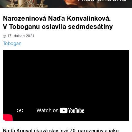
Narozeninová Naďa Konvalinková.
V Toboganu oslavila sedmdesátiny
17. duben 2021
Tobogan
Naďa Konvalinková slaví své 70. narozeniny a jako