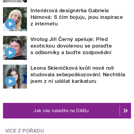
Interiérová designérka Gabriela
Hámová: S čím bojuju, jsou inspirace
z internetu
Virolog Jiří Černý apeluje: Před
exotickou dovolenou se poraďte
s odborníky a buďte zodpovědní
Leona Skleničková kvůli nové roli
studovala sebepoškozování: Nechtěla
jsem z ní udělat karikaturu
Jak nás naladíte na DABu
VÍCE Z POŘADU