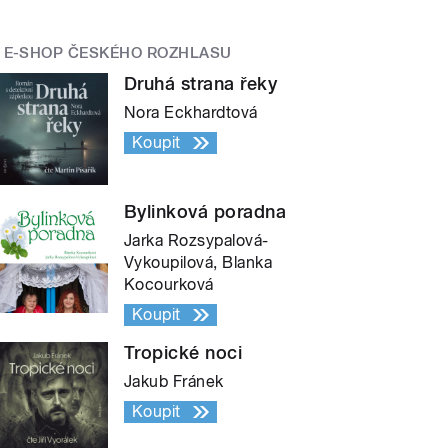
E-SHOP ČESKÉHO ROZHLASU
Druhá strana řeky
Nora Eckhardtová
Koupit
Bylinková poradna
Jarka Rozsypalová-
Vykoupilová, Blanka
Kocourková
Koupit
Tropické noci
Jakub Fránek
Koupit