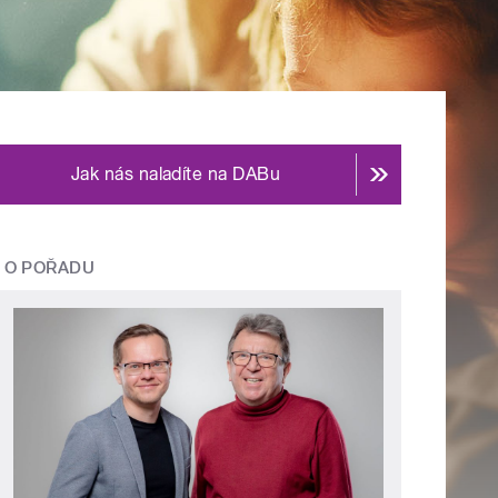
Jak nás naladíte na DABu
O POŘADU