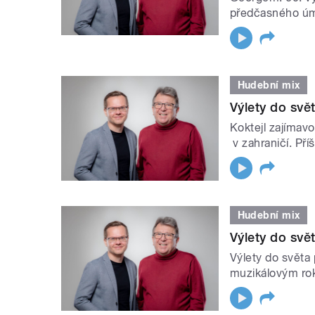
předčasného úm
Hudební mix
Výlety do svě
Koktejl zajímav
v zahraničí. Pří
Hudební mix
Výlety do svě
Výlety do světa 
muzikálovým rok