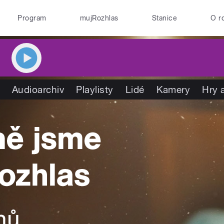
Program
mujRozhlas
Stanice
O r
Audioarchiv
Playlisty
Lidé
Kamery
Hry 