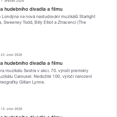
1. březen 2026
ta hudebního divadla a filmu
Londýna na nová nastudování muzikálů Starlight
, Sweeney Todd, Billy Elliot a Ztracenci (The
22. únor 2026
ta hudebního divadla a filmu
a muzikálu Sestra v akci. 70. výročí premiéry
uzikálu Carousel. Nedožité 100. výročí narození
eografky Gillian Lynne.
15. únor 2026