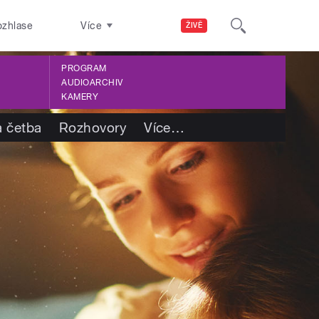
ozhlase
Více
ŽIVĚ
PROGRAM
AUDIOARCHIV
KAMERY
a četba
Rozhovory
Více
…