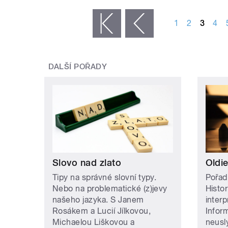
STRÁNKY
1
2
3
4
« první
‹ předchozí
DALŠÍ POŘADY
Slovo nad zlato
Oldie
Tipy na správné slovní typy.
Pořad
Nebo na problematické (z)jevy
Histor
našeho jazyka. S Janem
inter
Rosákem a Lucií Jílkovou,
Infor
Michaelou Liškovou a
neusly