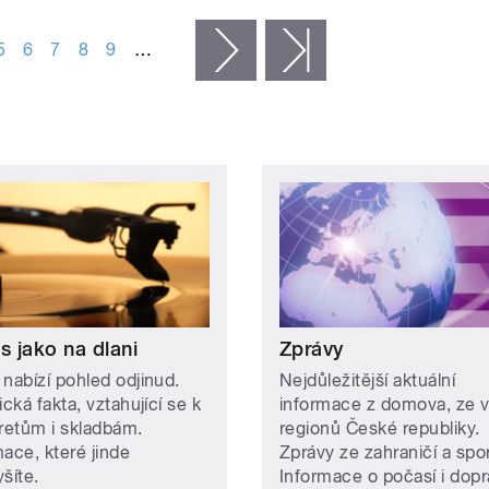
5
6
7
8
9
…
následující ›
poslední »
s jako na dlani
Zprávy
 nabízí pohled odjinud.
Nejdůležitější aktuální
ická fakta, vztahující se k
informace z domova, ze 
pretům i skladbám.
regionů České republiky.
mace, které jinde
Zprávy ze zahraničí a spor
šíte.
Informace o počasí i dopr