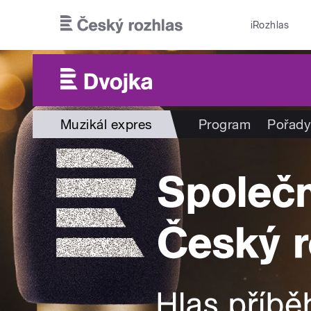
Přejít k hlavnímu obsahu
iRozhlas
Muzikál expres
Program
Pořady