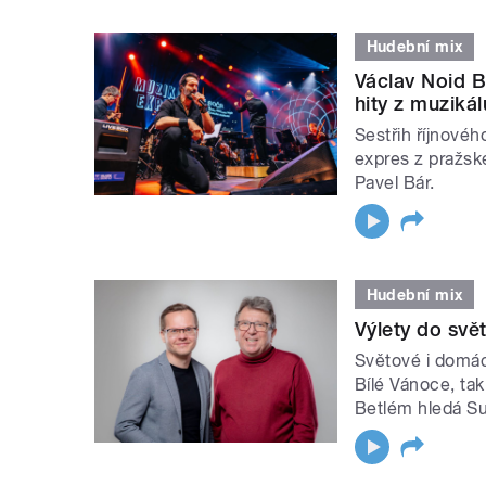
Hudební mix
Václav Noid B
hity z muziká
Sestřih říjnovéh
expres z pražské
Pavel Bár.
Hudební mix
Výlety do svě
Světové i domác
Bílé Vánoce, ta
Betlém hledá Su