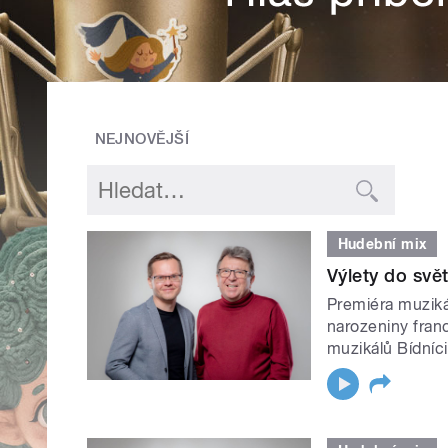
NEJNOVĚJŠÍ
Hudební mix
Výlety do svě
Premiéra muziká
narozeniny franc
muzikálů Bídníci