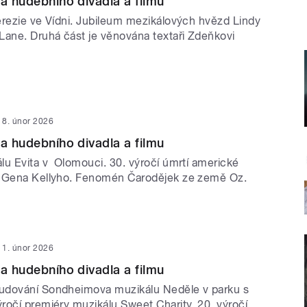
ta hudebního divadla a filmu
erezie ve Vídni. Jubileum mezikálových hvězd Lindy
Lane. Druhá část je věnována textaři Zdeňkovi
8. únor 2026
ta hudebního divadla a filmu
lu Evita v Olomouci. 30. výročí úmrtí americké
y Gena Kellyho. Fenomén Čarodějek ze země Oz.
1. únor 2026
ta hudebního divadla a filmu
udování Sondheimova muzikálu Neděle v parku s
ročí premiéry muzikálu Sweet Charity. 20. výročí