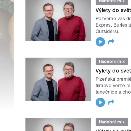
Hudební mix
Výlety do svě
Pozveme vás do 
Expres, Burleska
Outsiders).
Hudební mix
Výlety do svě
Plzeňská premiér
filmové verze m
tanečnice a chor
Hudební mix