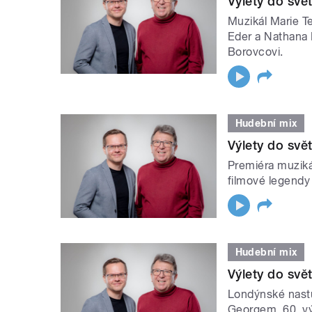
Výlety do svě
Muzikál Marie T
Eder a Nathana 
Borovcovi.
Hudební mix
Výlety do svě
Premiéra muziká
filmové legend
Hudební mix
Výlety do svě
Londýnské nast
Georgem. 60. vý